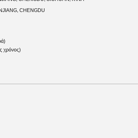
WENJIANG, CHENGDU
ρά)
ς χρόνος)