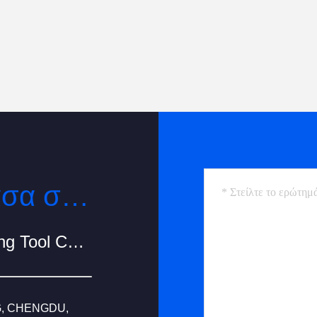
Επικοινωνία ανά πάσα στιγμή
Chengdu Minjiang Precision Cutting Tool Co., Ltd.
G, CHENGDU,