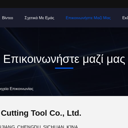
Βίντεο
Σχετικά Με Εμάς
Επικοινωνήστε Μαζί Μας
Εκ
Επικοινωνήστε μαζί μας
οιχεία Επικοινωνίας
utting Tool Co., Ltd.
NJIANG, CHENGDU, SICHUAN, ΚΊΝΑ