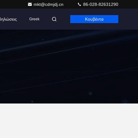
mkt@cdmjdj.cn
86-028-82631290
δηλώσεις
Κουβέντα
Greek