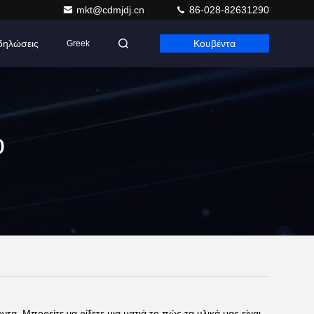
mkt@cdmjdj.cn
86-028-82631290
δηλώσεις
Κουβέντα
Greek
ο
α. Μπορείτε να ρίξετε μια ματιά το πώς τα υλικά μας είναι