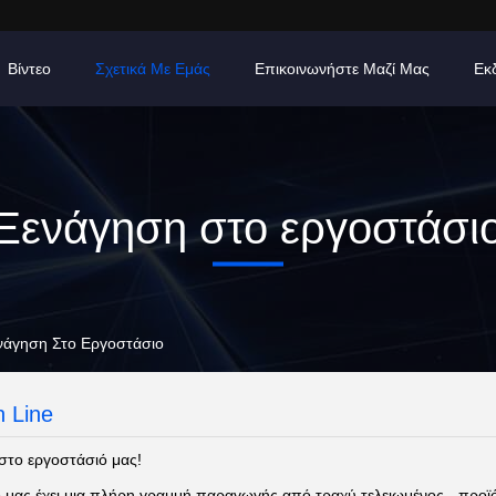
Βίντεο
Σχετικά Με Εμάς
Επικοινωνήστε Μαζί Μας
Εκ
Ξενάγηση στο εργοστάσι
Ξενάγηση Στο Εργοστάσιο
n Line
στο εργοστάσιό μας!
 μας έχει μια πλήρη γραμμή παραγωγής από τραχύ τελειωμένος - προϊόντ