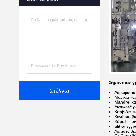
Σημαντικές 
Στέλνω
Ακροφύσια 
Μανίκια κα
Mandrel κα
Ακτινωτά 
Καρβίδιο π
Κενά καρβι
Χάραξη των
Slitter εγγ
Λεπίδες βι