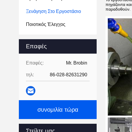
πηγάζοντα και
παραδοθούν.
Ξενάγηση Στο Εργοστάσιο
Ποιοτικός Έλεγχος
Επαφές
Επαφές:
Mr. Brobin
τηλ:
86-028-82631290
συνομιλία τώρα
Στείλτε μας.