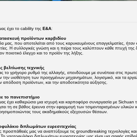
ας έχει το cability της
Ε&Α
:
κατασκευή προϊόντων καρβιδίου
δα μας, που αποτελείται από τους καρυκευμένους επαγγελματίες, ήτα
αετίες. Η συλλογικές γνώση και η πείρα τους καλύπτουν κάθε πτυχή της
ον ποιοτικό έλεγχο και το προϊόν της λήξης.
ς βελτίωσης τεχνικής
ς το γρήγορο ρυθμό της αλλαγής, επενδύουμε με συνέπεια στις πρωτο
 την υιοθέτηση των προηγμένων μηχανημάτων, λογισμικό, και τα εργαλ
ν απόδοση προϊόντων, και την αποδοτικότητα αύξησης.
με το πανεπιστήμιο
μας έχει καθιερώσει μια ισχυρή και καρποφόρο συνεργασία με Sichuan τ
ει τη σε βάθος έρευνα στην εφαρμογή των τσιμενταρισμένων υλικών καρ
χρησιμοποιώντας τους ακαδημαϊκούς εξεχουσών θέσεων.
τοφυλάκιο διπλωμάτων ευρεσιτεχνίας
ίς προσπάθειές μας να αναπτύξουμε τις groundbreaking τεχνολογίες κα
. Το χαρτοφυλάκιο διπλωμάτων ευρεσιτεχνίας μας είναι μια σαφής επίδε