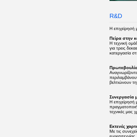
R&D
Η επιχείρησή μ
Πείρα στην 
Η τεχνική ομά
για τρεις δεκ
κατεργασία στ
Πρωτοβουλίε
Αναγνωρίζοντα
περιλαμβάνουν
βελτιώνουν τη
Συνεργασία 
Η επιχείρησή 
πραγματοποιήσ
τεχνικές μας 
Εκτενές χαρ
Με τις συνεχε
ευρεσιτεχνίας