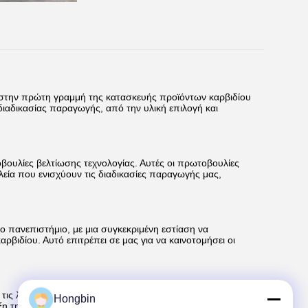
ν στην πρώτη γραμμή της κατασκευής προϊόντων καρβιδίου
 διαδικασίας παραγωγής, από την υλική επιλογή και
βουλίες βελτίωσης τεχνολογίας. Αυτές οι πρωτοβουλίες
εία που ενισχύουν τις διαδικασίες παραγωγής μας,
ο πανεπιστήμιο, με μια συγκεκριμένη εστίαση να
βιδίου. Αυτό επιτρέπει σε μας για να καινοτομήσει οι
ι τις λύσεις, έχουμε λάβει επιτυχώς πάνω από 20 διπλώματα
Hongbin
ιξη της δυνατότητάς μας να καινοτομήσουμε και να