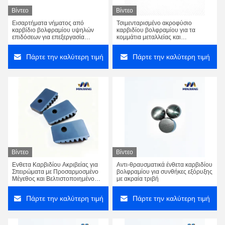
Βίντεο
Βίντεο
Εισαρτήματα νήματος από
Τσιμενταρισμένο ακροφύσιο
καρβίδιο βολφραμίου υψηλών
καρβιδίου βολφραμίου για τα
επιδόσεων για επεξεργασία
κομμάτια μεταλλείας και
ακριβείας
διατρήσεων πετρελαιοφόρων
περιοχών
Πάρτε την καλύτερη τιμή
Πάρτε την καλύτερη τιμή
Βίντεο
Βίντεο
Ενθετα Καρβιδίου Ακριβείας για
Αντι-θραυσματικά ένθετα καρβιδίου
Σπειρώματα με Προσαρμοσμένο
βολφραμίου για συνθήκες εξόρυξης
Μέγεθος και Βελτιστοποιημένο
με ακραία τριβή
Έλεγχο Τσιπ για Μηχανουργική
Επεξεργασία Υψηλής Ακρίβειας
Πάρτε την καλύτερη τιμή
Πάρτε την καλύτερη τιμή