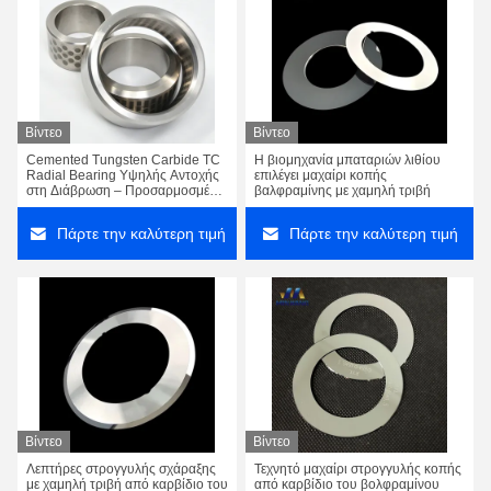
Βίντεο
Βίντεο
Cemented Tungsten Carbide TC
Η βιομηχανία μπαταριών λιθίου
Radial Bearing Υψηλής Αντοχής
επιλέγει μαχαίρι κοπής
στη Διάβρωση – Προσαρμοσμένο
βαλφραμίνης με χαμηλή τριβή
για τη Βιομηχανία Εξόρυξης
Πάρτε την καλύτερη τιμή
Πάρτε την καλύτερη τιμή
Υψηλά μέρη πετρελαίου και φυσικού αερίου δακτυλίων ένδυσης καρβιδίου σκληρότητας για τα μηχανήματα πετρελαίου
Βίντεο
Βίντεο
Λεπτήρες στρογγυλής σχάραξης
Τεχνητό μαχαίρι στρογγυλής κοπής
Τμήματα φθοράς από καρβίδιο του βολφραμίνου που έχουν κατασκευαστεί με ακρίβεια για βελτιωμένες επιδόσεις και μακροζωία
με χαμηλή τριβή από καρβίδιο του
από καρβίδιο του βολφραμίνου