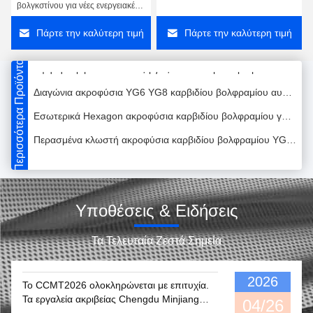
βολγκστίνου για νέες ενεργειακές
Ρουλεμάν μανικιών καρβιδίου βολφραμίου αντλιών πετρελαίου Αντίσταση διάβρωσης
εφαρμογές
Πάρτε την καλύτερη τιμή
Πάρτε την καλύτερη τιμή
Ανθεκτικοί στην φθορά φύλλα καρβιδίου του βολφραμίνου
Υψηλή ακρίβεια που επεξεργάζεται τα τσιμενταρισμένα ακροφύσια ISO9001 στη μηχανή καρβιδίου βολφραμίου
Περισσότερα Προϊόντα
Διαγώνια ακροφύσια YG6 YG8 καρβιδίου βολφραμίου αυλακιού τσιμενταρισμένα νήμα
Εσωτερικά Hexagon ακροφύσια καρβιδίου βολφραμίου γαλλικών κλειδιών για τα μηχανήματα πετρελαίου
Περασμένα κλωστή ακροφύσια καρβιδίου βολφραμίου YG8 YG11 YG13 για το πετρέλαιο και τη βιομηχανία φυσικού αερίου
Κεραμικός cOem ακροφυσίων καρβιδίου βολφραμίου αμμοβολών μηχανημάτων πετρελαίου αποδεκτός
Εξωτερικό Hexagon ακροφύσιο YG6 καρβιδίου βολφραμίου ανταλλακτικών μηχανών τρυπανιών
Συστατικά του καρβιδίου του βολφραμίου για τη βιομηχανία πετρελαίου και φυσικού αερίου
Υποθέσεις & Ειδήσεις
Δαχτυλίδια YG6 YG8 YG11 καρβιδίου βολφραμίου τμημάτων καρβιδίου πετρελαιοφόρων περιοχών
Τα Τελευταία Ζεστά Σημεία
Υψηλή αντοχή στην φθορά Δαχτυλίδια αντλίας μηχανικής σφραγίδας από καρβίδιο βολφραμίου OEM
Μηχανικά δαχτυλίδια με σφραγιδόλιθο καρβιδίου βολφραμίου YG8 YG11 YG13 για την υδραντλία
2026
Το CCMT2026 ολοκληρώνεται με επιτυχία.
Τα εργαλεία ακριβείας Chengdu Minjiang
Μη τυποποιημένο μειωμένο δαχτυλίδι με σφραγιδόλιθο καρβιδίου βολφραμίου θερμότητας με τη γυαλισμένη επιφάνεια
04/26