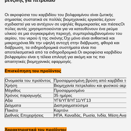
βενζίνης για πετρέλαιο
Οι ακροφύσια του καρβιδίου του βολφραμίνου είναι ζωτικής
σημασίας συστατικά σε πολλές βιομηχανικές εργασίες.έχουν
σχεδιαστεί για να αντέχουν σε υψηλές θερμοκρασίες και πιέσειςΟι
πύλες αυτές χρησιμοποιούνται για να κατευθύνουν ένα ρεύμα
υλικού σε μια συγκεκριμένη περιοχή, συμπεριλαμβανομένου του
αερίου, του νερού ή της σκόνης.Όχι μόνο είναι ανθεκτικά και
μακροχρόνια.Με την υψηλή αντοχή στην διάβρωση, φθορά και
διάβρωση, τα σιδηροδρομικά συστήματα είναι πιο
αποτελεσματικά από τα σιδηροδρομικά.Οι ακροφύσια καρβιδίου
βολφραμίου είναι η τέλεια επιλογή για ακόμη και τις πιο
απαιτητικές βιομηχανικές εφαρμογές.
Επισκόπηση του προϊόντος
Ονομασία του προϊόντος
Προσαρμοσμένη βρύση από καρβίδιο το
Χρήση
Βιομηχανία πετρελαίου και φυσικού αερίο
Μέγεθος
Προσαρμοσμένο
Χρόνος παραγωγής
35 ημέρες
Αξία
ΥΓ6/ΥΓ8/ΥΓ11/ΥΓ13
Δείγματα
Διαπραγματεύσιμα
Πακέτο
Καρτόνι
Διεθνείς Επιχειρήσεις
ΗΠΑ, Καναδάς, Ρωσία, Ινδία, Μέση Ανατολ
Χαρακτηριστικά του προϊόντος