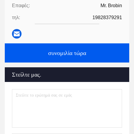
Επαφές:
Mr. Brobin
τηλ:
19828379291
συνομιλία τώρα
Στείλτε μας.