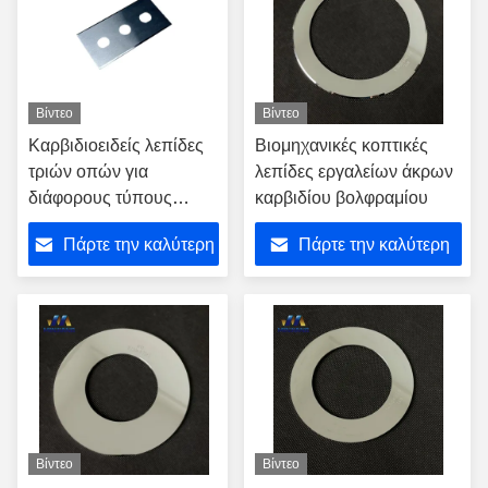
Βίντεο
Βίντεο
Καρβιδιοειδείς λεπίδες
Βιομηχανικές κοπτικές
τριών οπών για
λεπίδες εργαλείων άκρων
διάφορους τύπους
καρβιδίου βολφραμίου
υλικών και πάχους
Πάρτε την καλύτερη
Πάρτε την καλύτερη
τιμή
τιμή
Βίντεο
Βίντεο