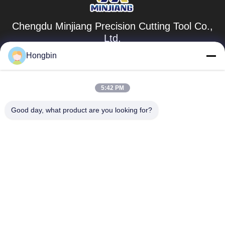
Chengdu Minjiang Precision Cutting Tool Co.,
Ltd.
Hongbin
mkt@cdmjdj.cn
86-028-82631290
5:42 PM
219 JINFU RD, ΠΕΡΙΟΧΉ WENJIANG, CHENGDU,
SICHUAN, ΚΊΝΑ
Good day, what product are you looking for?
Κίνα Καλή ποιότητα Μέρη καρβιδίου βολφραμίου
Προμηθευτής. 2023-2026 Chengdu Minjiang Precision
Cutting Tool Co., Ltd. Όλα τα δικαιώματα διατηρούνται.