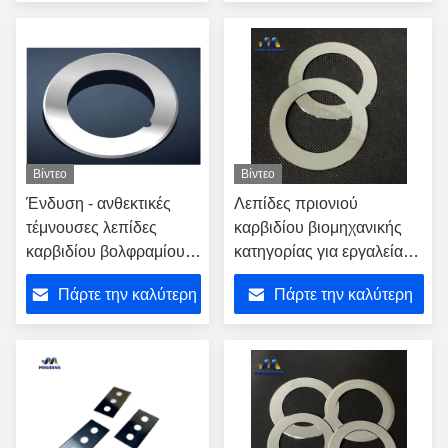
τιμή
τιμή
Βίντεο
Βίντεο
Ένδυση - ανθεκτικές
Λεπίδες πριονιού
τέμνουσες λεπίδες
καρβιδίου βιομηχανικής
καρβιδίου βολφραμίου
κατηγορίας για εργαλεία
για τα θετικά και
κοπής
Πάρτε την καλύτερη
Πάρτε την καλύτερη
αρνητικά υλικά ανόδων
λίθιου
τιμή
τιμή