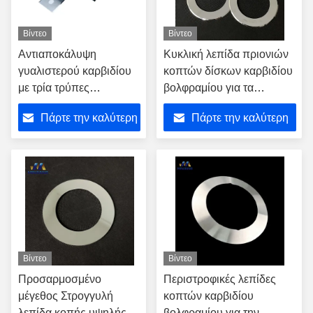
Βίντεο
Βίντεο
Αντιαποκάλυψη
Κυκλική λεπίδα πριονιών
γυαλιστερού καρβιδίου
κοπτών δίσκων καρβιδίου
με τρία τρύπες
βολφραμίου για τα
σχιστήρες που
τέμνοντα εργαλεία
Πάρτε την καλύτερη
Πάρτε την καλύτερη
εφαρμόζονται στην κοπή
μπαταριών λιθίου
τιμή
τιμή
Βίντεο
Βίντεο
Προσαρμοσμένο
Περιστροφικές λεπίδες
μέγεθος Στρογγυλή
κοπτών καρβιδίου
λεπίδα κοπής υψηλής
βολφραμίου για την