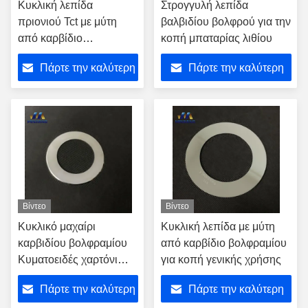
Κυκλική λεπίδα
Στρογγυλή λεπίδα
πριονιού Tct με μύτη
βαλβιδίου βολφρού για την
από καρβίδιο
κοπή μπαταρίας λιθίου
βολφραμίου για κοπή
Πάρτε την καλύτερη
Πάρτε την καλύτερη
αλουμινίου
τιμή
τιμή
Βίντεο
Βίντεο
Κυκλικό μαχαίρι
Κυκλική λεπίδα με μύτη
καρβιδίου βολφραμίου
από καρβίδιο βολφραμίου
Κυματοειδές χαρτόνι
για κοπή γενικής χρήσης
κοπής λεπίδας από
Πάρτε την καλύτερη
Πάρτε την καλύτερη
χαρτόνι