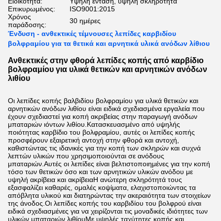
Ειδικότητα:
Υψηλή ένταση, υψηλή σκληρότητα
Επικυρωμένος:
ISO9001:2015
Χρόνος
30 ημέρες
παράδοσης:
Ένδυση - ανθεκτικές τέμνουσες λεπίδες καρβιδίου
βολφραμίου για τα θετικά και αρνητικά υλικά ανόδων λίθιου
Ανθεκτικές στην φθορά λεπίδες κοπής από καρβίδιο
βολφραμίου για υλικά θετικών και αρνητικών ανόδων
λιθίου
Οι λεπίδες κοπής βαλβιδίου βολφραμίου για υλικά θετικών και
αρνητικών ανόδων λιθίου είναι ειδικά σχεδιασμένα εργαλεία που
έχουν σχεδιαστεί για κοπή ακριβείας στην παραγωγή ανόδων
μπαταριών ιόντων λιθίου.Κατασκευασμένο από υψηλής
ποιότητας καρβίδιο του βολφραμίου, αυτές οι λεπίδες κοπής
προσφέρουν εξαιρετική αντοχή στην φθορά και αντοχή,
καθιστώντας τις ιδανικές για την κοπή των σκληρών και συχνά
λεπτών υλικών που χρησιμοποιούνται σε ανόδους
μπαταριών.Αυτές οι λεπίδες είναι βελτιστοποιημένες για την κοπή
τόσο των θετικών όσο και των αρνητικών υλικών ανόδου με
υψηλή ακρίβεια και ακρίβειαΗ ανώτερη σκληρότητά τους
εξασφαλίζει καθαρές, ομαλές κοψίματα, ελαχιστοποιώντας τα
απόβλητα υλικού και διατηρώντας την ακεραιότητα των στοιχείων
της άνοδος.Οι λεπίδες κοπής του καρβιδίου του βολφρού είναι
ειδικά σχεδιασμένες για να χειρίζονται τις μοναδικές ιδιότητες των
υλικών μπαταριών λιθίουΜε υψηλές ταχύτητες κοπής και