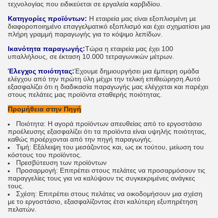
τεχνολογίας που ειδικεύεται σε εργαλεία καρβιδίου.
Κατηγορίες προϊόντων:
Η εταιρεία μας είναι εξοπλισμένη με
διαφοροποιημένο επαγγελματικό εξοπλισμό και έχει σχηματίσει μια
πλήρη γραμμή παραγωγής για το κόψιμο λεπίδων.
Ικανότητα παραγωγής:
Τώρα η εταιρεία μας έχει 100
υπαλλήλους, σε έκταση 10.000 τετραγωνικών μέτρων.
Έλεγχος ποιότητας:
Έχουμε δημιουργήσει μια έμπειρη ομάδα
ελέγχου από την πρώτη ύλη μέχρι την τελική επιθεώρηση.Αυτό
εξασφαλίζει ότι η διαδικασία παραγωγής μας ελέγχεται και παρέχει
στους πελάτες μας προϊόντα σταθερής ποιότητας.
Προμήθεια στην Πηγή
Ποιότητα: Η αγορά προϊόντων απευθείας από το εργοστάσιο
προέλευσης εξασφαλίζει ότι τα προϊόντα είναι υψηλής ποιότητας,
καθώς προέρχονται από την πηγή παραγωγής.
Τιμή: Εξάλειψη του μεσάζοντος και, ως εκ τούτου, μείωση του
κόστους του προϊόντος.
Πρεσβύτευση των προϊόντων
Προσαρμογή: Επιτρέπει στους πελάτες να προσαρμόσουν τις
παραγγελίες τους για να καλύψουν τις συγκεκριμένες ανάγκες
τους.
Σχέση: Επιτρέπει στους πελάτες να οικοδομήσουν μια σχέση
με το εργοστάσιο, εξασφαλίζοντας έτσι καλύτερη εξυπηρέτηση
πελατών.