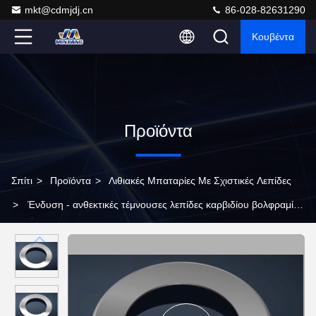
mkt@cdmjdj.cn
86-028-82631290
Κουβέντα
Προϊόντα
Σπίτι
>
Προϊόντα
>
Λιθιακές Μπαταρίες Με Σχιστικές Λεπίδες
>
Ένδυση - ανθεκτικές τέμνουσες λεπίδες καρβιδίου βολφραμίου
για τα θετικά και αρνητικά υλικά ανόδων λίθιου