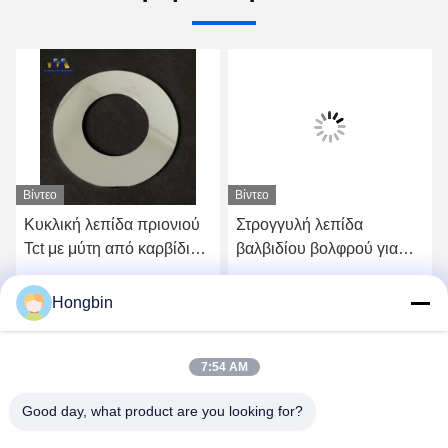
Βίντεο
Βίντεο
Κυκλική λεπίδα πριονιού
Στρογγυλή λεπίδα
Tct με μύτη από καρβίδιο
βαλβιδίου βολφρού για
βολφραμίου για κοπή
την κοπή μπαταρίας
αλουμινίου
λιθίου
Hongbin
ή
Πάρτε την καλύτερη τιμή
Πάρτε την καλύτερη τιμή
7:54 AM
Good day, what product are you looking for?