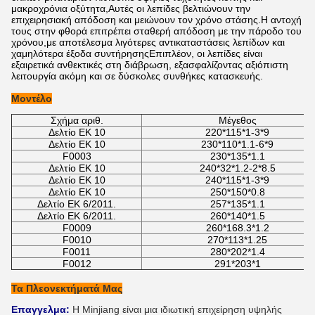
μακροχρόνια οξύτητα,Αυτές οι λεπίδες βελτιώνουν την
επιχειρησιακή απόδοση και μειώνουν τον χρόνο στάσης.Η αντοχή
τους στην φθορά επιτρέπει σταθερή απόδοση με την πάροδο του
χρόνου,με αποτέλεσμα λιγότερες αντικαταστάσεις λεπίδων και
χαμηλότερα έξοδα συντήρησηςΕπιπλέον, οι λεπίδες είναι
εξαιρετικά ανθεκτικές στη διάβρωση, εξασφαλίζοντας αξιόπιστη
λειτουργία ακόμη και σε δύσκολες συνθήκες κατασκευής.
Μοντέλο
Σχήμα αριθ.
Μέγεθος
Δελτίο ΕΚ 10
220*115*1-3*9
Δελτίο ΕΚ 10
230*110*1.1-6*9
F0003
230*135*1.1
Δελτίο ΕΚ 10
240*32*1.2-2*8.5
Δελτίο ΕΚ 10
240*115*1-3*9
Δελτίο ΕΚ 10
250*150*0.8
Δελτίο ΕΚ 6/2011.
257*135*1.1
Δελτίο ΕΚ 6/2011.
260*140*1.5
F0009
260*168.3*1.2
F0010
270*113*1.25
F0011
280*202*1.4
F0012
291*203*1
Τα Πλεονεκτήματά Μας
Επαγγελμα:
Η Minjiang είναι μια ιδιωτική επιχείρηση υψηλής