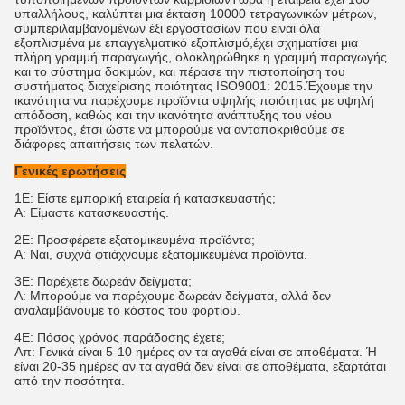
υπαλλήλους, καλύπτει μια έκταση 10000 τετραγωνικών μέτρων,
συμπεριλαμβανομένων έξι εργοστασίων που είναι όλα
εξοπλισμένα με επαγγελματικό εξοπλισμό,έχει σχηματίσει μια
πλήρη γραμμή παραγωγής, ολοκληρώθηκε η γραμμή παραγωγής
και το σύστημα δοκιμών, και πέρασε την πιστοποίηση του
συστήματος διαχείρισης ποιότητας ISO9001: 2015.Έχουμε την
ικανότητα να παρέχουμε προϊόντα υψηλής ποιότητας με υψηλή
απόδοση, καθώς και την ικανότητα ανάπτυξης του νέου
προϊόντος, έτσι ώστε να μπορούμε να ανταποκριθούμε σε
διάφορες απαιτήσεις των πελατών.
Γενικές ερωτήσεις
1Ε: Είστε εμπορική εταιρεία ή κατασκευαστής;
Α: Είμαστε κατασκευαστής.
2Ε: Προσφέρετε εξατομικευμένα προϊόντα;
Α: Ναι, συχνά φτιάχνουμε εξατομικευμένα προϊόντα.
3Ε: Παρέχετε δωρεάν δείγματα;
Α: Μπορούμε να παρέχουμε δωρεάν δείγματα, αλλά δεν
αναλαμβάνουμε το κόστος του φορτίου.
4Ε: Πόσος χρόνος παράδοσης έχετε;
Απ: Γενικά είναι 5-10 ημέρες αν τα αγαθά είναι σε αποθέματα. Ή
είναι 20-35 ημέρες αν τα αγαθά δεν είναι σε αποθέματα, εξαρτάται
από την ποσότητα.