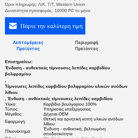
Όροι πληρωμής: Λ/Κ, Τ/Τ, Western Union
Δυνατότητα προσφοράς: 10000 PC το μήνα
Πάρτε την καλύτερη τιμή
Λεπτομέρειες
Περιγραφή
Προϊόντος
Προϊόντος
Επισημαίνω:
Ένδυση - ανθεκτικές τέμνουσες λεπίδες καρβιδίου
βολφραμίου
,
Τέμνουσες λεπίδες καρβιδίου βολφραμίου υλικών ανόδων
λίθιου
,
Ένδυση - ανθεκτικές τέμνουσες λεπίδες καρβιδίου
Υλικό:
Καρβίδιο βουλγαρίου 100%
Τύπος:
Υπηρεσίες επεξεργασίας
Μέγεθος:
Δέχεται OEM
Θετική και αρνητική κοπή υλικών ανόδων
Εφαρμογή:
λίθιου
Ένδυση - ανθεκτική, βελτιωμένη
Πλεονέκτημα:
αποδοτικότητα