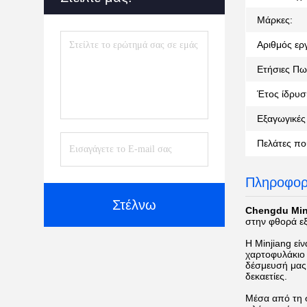
Μάρκες:
Αριθμός ερ
Ετήσιες Πω
Έτος ίδρυσ
Εξαγωγικές 
Πελάτες πο
Πληροφορί
Στέλνω
Chengdu Minj
στην φθορά εξ
Η Minjiang εί
χαρτοφυλάκιο 
δέσμευσή μας 
δεκαετίες.
Μέσα από τη σ