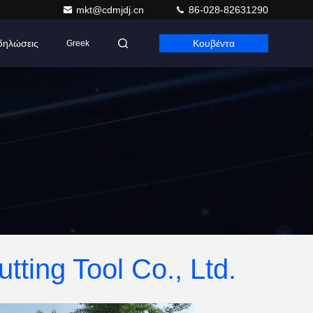
mkt@cdmjdj.cn
86-028-82631290
δηλώσεις
Κουβέντα
Greek
ting Tool Co., Ltd.