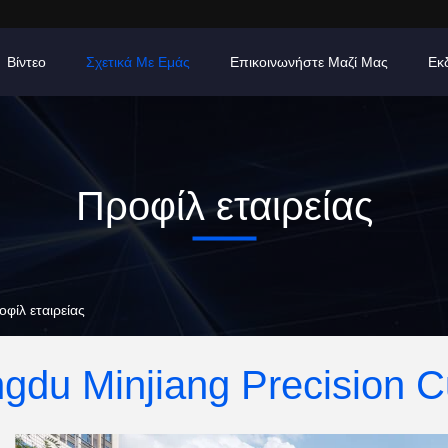
Βίντεο
Σχετικά Με Εμάς
Επικοινωνήστε Μαζί Μας
Εκ
Προφίλ εταιρείας
οφίλ εταιρείας
du Minjiang Precision Cut