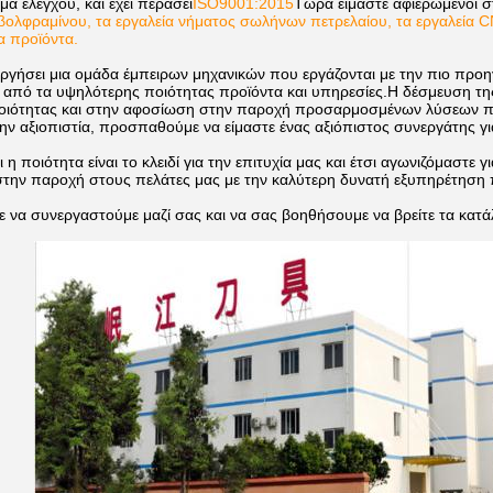
α ελέγχου, και έχει περάσει
ISO9001:2015
Τώρα είμαστε αφιερωμένοι 
βολφραμίνου, τα εργαλεία νήματος σωλήνων πετρελαίου, τα εργαλεία CN
α προϊόντα.
ργήσει μια ομάδα έμπειρων μηχανικών που εργάζονται με την πιο προηγ
από τα υψηλότερης ποιότητας προϊόντα και υπηρεσίες.Η δέσμευση της ε
ποιότητας και στην αφοσίωση στην παροχή προσαρμοσμένων λύσεων πο
την αξιοπιστία, προσπαθούμε να είμαστε ένας αξιόπιστος συνεργάτης γι
 η ποιότητα είναι το κλειδί για την επιτυχία μας και έτσι αγωνιζόμαστε
στην παροχή στους πελάτες μας με την καλύτερη δυνατή εξυπηρέτηση
να συνεργαστούμε μαζί σας και να σας βοηθήσουμε να βρείτε τα κατάλ