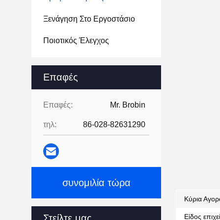
Ξενάγηση Στο Εργοστάσιο
Ποιοτικός Έλεγχος
Επαφές
Επαφές:
Mr. Brobin
τηλ:
86-028-82631290
συνομιλία τώρα
Κύρια Αγορ
Στείλτε μας.
Είδος επιχε