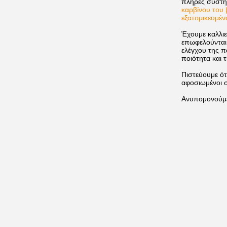
πλήρες σύστημ
καρβίνου του 
εξατομικευμέν
Έχουμε καλλιε
επωφελούνται 
ελέγχου της 
ποιότητα και 
Πιστεύουμε ότι
αφοσιωμένοι 
Ανυπομονούμε 