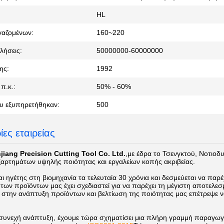
HL
γαζομένων:
160~220
λήσεις:
50000000-60000000
ης:
1992
π.κ.:
50% - 60%
υ εξυπηρετήθηκαν:
500
ες εταιρείας
iang Precision Cutting Tool Co. Ltd.
,
με έδρα το Τσενγκτού, Νοτιοδυ
αρτημάτων υψηλής ποιότητας και εργαλείων κοπής ακριβείας.
ναι ηγέτης στη βιομηχανία τα τελευταία 30 χρόνια και δεσμεύεται να πα
των προϊόντων μας έχει σχεδιαστεί για να παρέχει τη μέγιστη αποτελ
στην ανάπτυξη προϊόντων και βελτίωση της ποιότητας μας επέτρεψε ν
υνεχή ανάπτυξη, έχουμε τώρα σχηματίσει μια πλήρη γραμμή παραγωγής