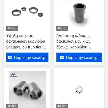
Βίντεο
Βίντεο
Υψηλή φύτευση
Αντίσταση ένδυσης
δαχτυλιδιών καρβιδίου
δακτυλίων μανικιών
βολφραμίου πυριτίου
άξονων καρβιδίου
σκληρότητας μηχανική
βολφραμίου YG8 YG11
Πάρτε την καλύτερη
Πάρτε την καλύτερη
συμπυκνωμένη
YG13
τιμή
τιμή
Βίντεο
Βίντεο