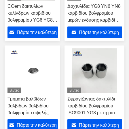
COem δακτυλίων
Δαχτυλίδια YG8 YN6 YN8
κυλίνδρων καρβιδίου
καρβιδίου βολφραμίου
βολφραμίου YG6 YG8
μερών ένδυσης καρβιδίου
YG11 αποδεκτός
πετρελαιοφόρων
Πάρτε την καλύτερη
Πάρτε την καλύτερη
περιοχών
τιμή
τιμή
Βίντεο
Βίντεο
Τμήματα βαλβίδων
Σφραγίζοντας δαχτυλίδι
βαλβίδων βαλβιδίου
καρβιδίου βολφραμίου
βολφραμίου υψηλής
ISO9001 YG8 με τη ματ
ποιότητας για
επιφάνεια
Πάρτε την καλύτερη
Πάρτε την καλύτερη
μακροχρόνια απόδοση