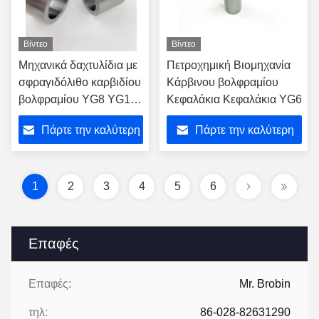
Βίντεο
Βίντεο
Μηχανικά δαχτυλίδια με
Πετροχημική Βιομηχανία
σφραγιδόλιθο καρβιδίου
Κάρβινου βολφραμίου
βολφραμίου YG8 YG11
Κεφαλάκια Κεφαλάκια YG6
YG13 για την υδραντλία
Πάρτε την καλύτερη
Πάρτε την καλύτερη
τιμή
τιμή
1
2
3
4
5
6
Επαφές
Επαφές:
Mr. Brobin
τηλ:
86-028-82631290