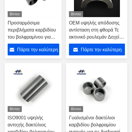
Βίντεο
Βίντεο
Προσαρμόσιμα
OEM υψηλής απόδοσης
περιβλήματα καρβιδίου
αντίσταση στη φθορά Tc
του βολφραμίνου για
ακτινικό ρουλεμάν Δοχείο
βέλτιστη αντοχή στη
καρβιδίου βολφραμίου
Πάρτε την καλύτερη
Πάρτε την καλύτερη
φθορά σε εξοπλισμό
εξορύξεων
τιμή
τιμή
Βίντεο
Βίντεο
ISO9001 υψηλής
Γυαλισμένοι δακτύλιοι
αντοχής δακτύλιος
καρβιδίου βολφραμίου
καρβιδίου βολφραμίου
αντοχής για τις διαδικασίες