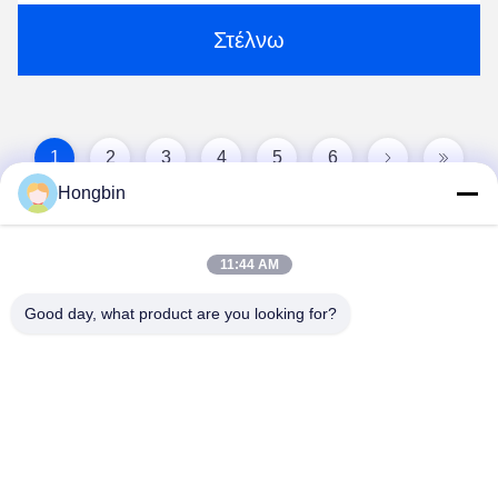
Στέλνω
1
2
3
4
5
6
Hongbin
11:44 AM
Good day, what product are you looking for?
Chengdu Minjiang Precision Cutting Tool Co.,
Ltd.
mkt@cdmjdj.cn
86-028-82631290