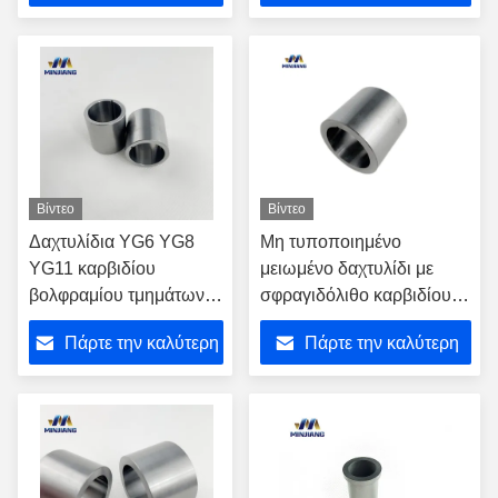
τιμή
τιμή
Βίντεο
Βίντεο
Δαχτυλίδια YG6 YG8
Μη τυποποιημένο
YG11 καρβιδίου
μειωμένο δαχτυλίδι με
βολφραμίου τμημάτων
σφραγιδόλιθο καρβιδίου
καρβιδίου
βολφραμίου θερμότητας με
Πάρτε την καλύτερη
Πάρτε την καλύτερη
πετρελαιοφόρων
τη γυαλισμένη επιφάνεια
περιοχών
τιμή
τιμή