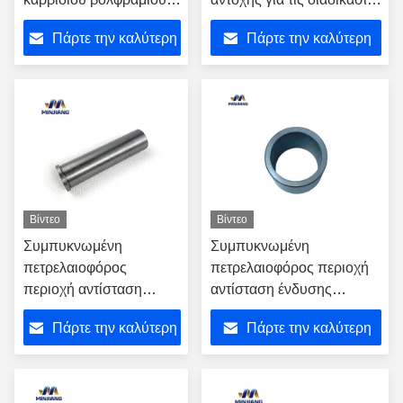
για το πετρέλαιο και τη
πετρελαιοφόρων
Πάρτε την καλύτερη
Πάρτε την καλύτερη
πετρελαιοπηγή
περιοχών
τιμή
τιμή
Βίντεο
Βίντεο
Συμπυκνωμένη
Συμπυκνωμένη
πετρελαιοφόρος
πετρελαιοφόρος περιοχή
περιοχή αντίσταση
αντίσταση ένδυσης
ένδυσης ρουλεμάν του
ρουλεμάν του Μπους
Πάρτε την καλύτερη
Πάρτε την καλύτερη
Μπους καρβιδίου
καρβιδίου βολφραμίου
βολφραμίου
τιμή
τιμή