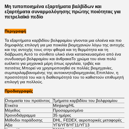
Μη τυποποιημένα εξαρτήματα βαλβίδων και
εξαρτήματα συναρμολόγησης πρώτης ποιότητας για
πετρελαϊκό πεδίο
Περιγραφή
Τα εξαρτήματα καρβιδίου βολφραμίου γίνονται μια ολοένα και πιο
δημοφιλής επιλογή για μια ποικιλία βιομηχανιών λόγω της αντοχής
και της αντοχής τους στην φθορά και τη θερμότητα και τη
διάβρωση.Αυτό το σύνθετο υλικό είναι κατασκευασμένο από ένα
συνδυασμό βολφραμίου και άνθρακαΤο χρώμα του είναι πολύ
ευέλικτο για μηχανικά μέρη όπως εργαλεία, τριβές και
πετσέτες.Μπορεί να χρησιμοποιηθεί σε πολλές βιομηχανίες,
συμπεριλαμβανομένης της αυτοκινητοβιομηχανίας.Επιπλέον, η
προσιτότητά του και η διαθεσιμότητά του το καθιστούν επιθυμητή
επιλογή για πολλούς.
Προδιαγραφές
Ονομασία του προϊόντος
Τμήματα καρβιδίου του βολφραμίου
Ετικέτα
Minjiang/HL
Μέγεθος
Προσαρμοσμένο
Χρονοδιάγραμμα
35 ημέρες
Μέθοδοι παράδοσης
DHL, FEDEX, αεροπορικές μεταφορές
Αξία
ΥΓ6/ΥΓ8/ΥΓ11/ΥΓ13