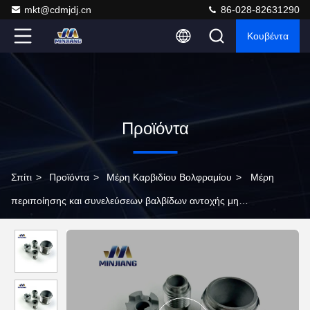
mkt@cdmjdj.cn
86-028-82631290
Κουβέντα
Προϊόντα
Σπίτι
>
Προϊόντα
>
Μέρη Καρβιδίου Βολφραμίου
>
Μέρη
περιποίησης και συνελεύσεων βαλβίδων αντοχής μη
τυποποιημένα για την πετρελαιοφόρο περιοχή