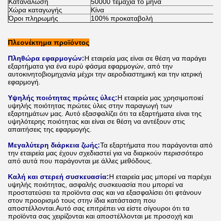
Κατανάλωση
50000 τεμάχια το μήνα
Χώρα καταγωγής
Κίνα
Όροι πληρωμής
100% προκαταβολή
Πλεονέκτημα προϊόντος
Πληθώρα εφαρμογών:
Η εταιρεία μας είναι σε θέση να παράγει
εξαρτήματα για ένα ευρύ φάσμα εφαρμογών, από την
αυτοκινητοβιομηχανία μέχρι την αεροδιαστημική και την ιατρική
εφαρμογή.
Υψηλής ποιότητας πρώτες ύλες:
Η εταιρεία μας χρησιμοποιεί
υψηλής ποιότητας πρώτες ύλες στην παραγωγή των
εξαρτημάτων μας. Αυτό εξασφαλίζει ότι τα εξαρτήματα είναι της
υψηλότερης ποιότητας και είναι σε θέση να αντέξουν στις
απαιτήσεις της εφαρμογής.
Μεγαλύτερη διάρκεια ζωής:
Τα εξαρτήματα που παράγονται από
την εταιρεία μας έχουν σχεδιαστεί για να διαρκούν περισσότερο
από αυτά που παράγονται με άλλες μεθόδους.
Καλή και στερεή συσκευασία:
Η εταιρεία μας μπορεί να παρέχει
υψηλής ποιότητας, ασφαλής συσκευασία που μπορεί να
προστατεύσει τα προϊόντα σας και να εξασφαλίσει ότι φτάνουν
στον προορισμό τους στην ίδια κατάσταση που
αποστέλλονται.Αυτό σας επιτρέπει να είστε σίγουροι ότι τα
προϊόντα σας χειρίζονται και αποστέλλονται με προσοχή και