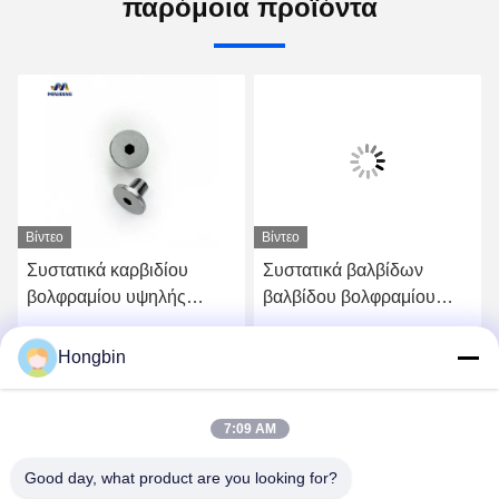
παρόμοια προϊόντα
Βίντεο
Βίντεο
Συστατικά καρβιδίου
Συστατικά βαλβίδων
βολφραμίου υψηλής
βαλβίδου βολφραμίου
ακρίβειας για
υψηλών επιδόσεων για
αεροδιαστημικές
ακριβή έλεγχο ροής
Hongbin
ή
Πάρτε την καλύτερη τιμή
Πάρτε την καλύτερη τιμή
εφαρμογές
7:09 AM
Good day, what product are you looking for?