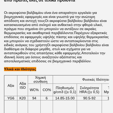
από πρώτες ύλες σε τελικά προϊόντα
Οι ακροφύσια βαλβαμίου είναι ένα απαραίτητο εργαλείο για
βιομηχανικές εφαρμογές.και είναι γνωστά για την ανώτερη
απόδοση και αντοχή τουςΟι ακροφύσια βαλβινίου βαλβινίου είναι
κατασκευασμένα από σκληρό και ανθεκτικό στην φθορά υλικό,
πράγμα που σημαίνει ότι μπορούν να αντέξουν σε ακραίες
θερμοκρασίες και ακαθαρτικά περιβάλλοντα.Παρέχουν εξαιρετικές
επιδόσεις σε εφαρμογές υψηλής πίεσης και υψηλής θερμοκρασίας
και μπορούν να σχεδιαστούν ώστε να ανταποκρίνονται στις
ειδικές ανάγκες του χρήστηΟι ακροφύσια βαλβινίου βαλβινίου είναι
διαθέσιμα σε διάφορα μεγέθη, στυλ και σχήματα για να
ανταποκριθούν στις απαιτήσεις κάθε εφαρμογής.Αποτελούν την
ιδανική λύση για όσους αναζητούν αξιόπιστες και
αποτελεσματικές επιδόσεις σε βιομηχανικό περιβάλλον.
Υλικά και Ιδιότητες
Χημική
Φυσικές Ιδιότητες
σύνθεση
Αξία
Αξία
ISO
Πληθυσμός
Σκληρότητα
TR
WC%
CO%
g/cm3 ((± 0,1)
HRA ((± 0,5)
Mpa(
YG6
K20
94
6
14.85-15.00
90.5-92
18