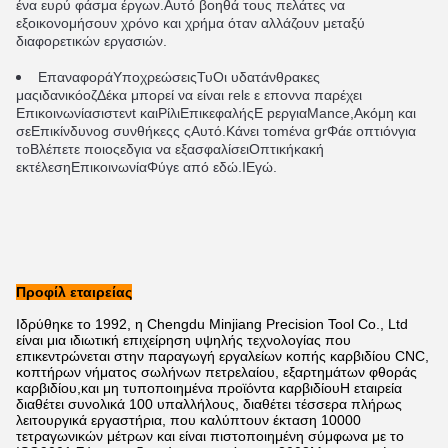
ένα ευρύ φάσμα έργων.Αυτό βοηθά τους πελάτες να 
εξοικονομήσουν χρόνο και χρήμα όταν αλλάζουν μεταξύ 
διαφορετικών εργασιών.
Επαναφορά
Υποχρεώσεις
Τυ
Οι υδατάνθρακες 
μας
ιδανικό
οζ
Δέκα
μπορεί να είναι rel
ε ε ε
πον
να παρέχει
Επικοινωνία
σιστεν
t
και
Ρίλι
Επικεφαλής
Ε p
ερ
για
Mance,
Ακόμη και 
σε
Επικίνδυνο
g συνθήκες
ς ς
Αυτό.
Κάνει το
m
ένα gr
Φάε οπτ
ιόν
για 
το
Βλέπετε ποιος
εδ
για να εξασφαλίσει
Οπτική
κακή 
εκτέλεση
Επικοινωνία
Φύγε από εδώ.
Ι
Εγώ.
Προφίλ εταιρείας
Ιδρύθηκε το 1992, η Chengdu Minjiang Precision Tool Co., Ltd
είναι μια ιδιωτική επιχείρηση υψηλής τεχνολογίας που
επικεντρώνεται στην παραγωγή εργαλείων κοπής καρβιδίου CNC,
κοπτήρων νήματος σωλήνων πετρελαίου, εξαρτημάτων φθοράς
καρβιδίου,και μη τυποποιημένα προϊόντα καρβιδίουΗ εταιρεία
διαθέτει συνολικά 100 υπαλλήλους, διαθέτει τέσσερα πλήρως
λειτουργικά εργαστήρια, που καλύπτουν έκταση 10000
τετραγωνικών μέτρων και είναι πιστοποιημένη σύμφωνα με το