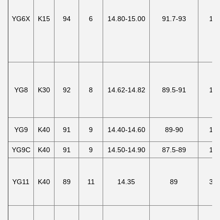
YG6X
K15
94
6
14.80-15.00
91.7-93
16
YG8
K30
92
8
14.62-14.82
89.5-91
19
YG9
K40
91
9
14.40-14.60
89-90
18
YG9C
K40
91
9
14.50-14.90
87.5-89
18
YG11
K40
89
11
14.35
89
32