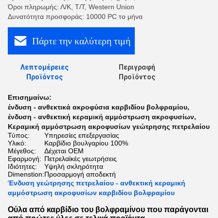
Όροι πληρωμής: Λ/Κ, Τ/Τ, Western Union
Δυνατότητα προσφοράς: 10000 PC το μήνα
Πάρτε την καλύτερη τιμή
Λεπτομέρειες
Περιγραφή
Προϊόντος
Προϊόντος
Επισημαίνω:
ένδυση - ανθεκτικά ακροφύσια καρβιδίου βολφραμίου
,
ένδυση - ανθεκτική κεραμική αμμόστρωση ακροφυσίων
,
Κεραμική αμμόστρωση ακροφυσίων γεώτρησης πετρελαίου
Τύπος:
Υπηρεσίες επεξεργασίας
Υλικό:
Καρβίδιο βουλγαρίου 100%
Μέγεθος:
Δέχεται OEM
Εφαρμογή:
Πετρελαϊκές γεωτρήσεις
Ιδιότητες:
Υψηλή σκληρότητα
Dimenstion:
Προσαρμογή αποδεκτή
Ένδυση γεώτρησης πετρελαίου - ανθεκτική κεραμική
αμμόστρωση ακροφυσίων καρβιδίου βολφραμίου
Ούλα από καρβίδιο του βολφραμίνου που παράγονται