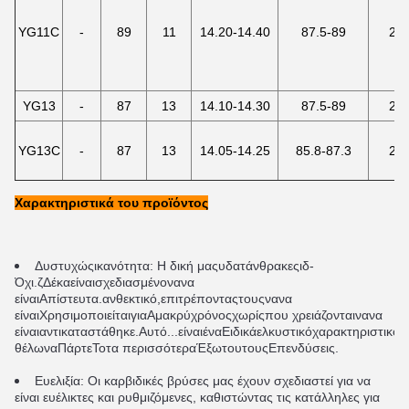
YG11C
-
89
11
14.20-14.40
87.5-89
22
YG13
-
87
13
14.10-14.30
87.5-89
25
YG13C
-
87
13
14.05-14.25
85.8-87.3
25
Χαρακτηριστικά του προϊόντος
Δυστυχώς
ικανότητα
:
Η δική μας
υδατάνθρακες
ιδ
- 
Όχι.
ζ
Δέκα
είναι
σχεδιασμένο
να
να 
είναι
Απίστευτα.
ανθεκτικό
,
επιτρέποντας
τους
να
να 
είναι
Χρησιμοποιείται
για
Α
μακρύ
χρόνος
χωρίς
που χρειάζονται
να
να 
είναι
αντικαταστάθηκε
.
Αυτό...
είναι
ένα
Ειδικά
ελκυστικό
χαρακτηριστικό
γ
θέλω
να
Πάρτε
Το
τα περισσότερα
Έξω
του
τους
Επενδύσεις
.
Ευελιξία: Οι καρβιδικές βρύσες μας έχουν σχεδιαστεί για να 
είναι ευέλικτες και ρυθμιζόμενες, καθιστώντας τις κατάλληλες για 