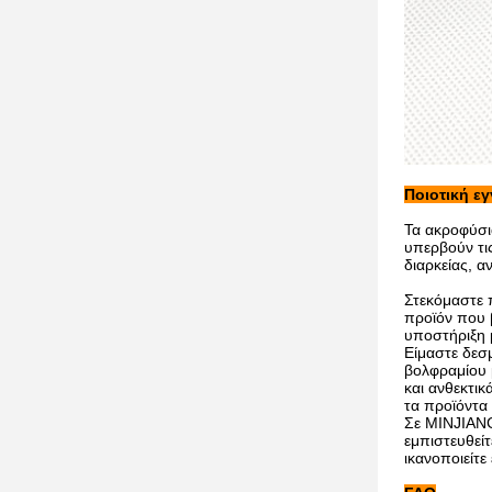
Ποιοτική ε
Τα ακροφύσι
υπερβούν τι
διαρκείας, α
Στεκόμαστε 
προϊόν που 
υποστήριξη 
Είμαστε δεσ
βολφραμίου 
και ανθεκτικ
τα προϊόντα 
Σε MINJIANG
εμπιστευθεί
ικανοποιείτ