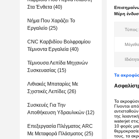
Στα Ένθετα
(40)
Επισημαίν
Μέρη ένδυσ
Νήμα Που Χαράζει Το
Εργαλείο
(25)
Τύπος:
CNC Καρβιδίου Βολφραμίου
Μέγεθο
Τέμνοντα Εργαλεία
(40)
Ιδιότητ
Τέμνουσα Λεπίδα Μηχανών
Συσκευασίας
(15)
Τα ακροφύσ
Λιθιακές Μπαταρίες Με
Ασφαλίστρ
Σχιστικές Λεπίδες
(26)
Τα ακροφύσι
Συσκευές Για Την
Γίνονται
από
αντισταθούν
Αποθήκευση Υδραυλικών
(12)
της λειαντικ
waterjet
στι
Επεξεργασία Πλέγματος ARC
10
φορές
μα
θερμοκρασίε
Με Μεταφορά Πλάσματος
(25)
τους
,
τα
ακρ