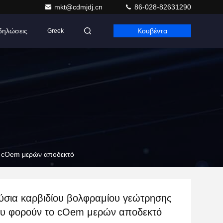
mkt@cdmjdj.cn
86-028-82631290
δηλώσεις
Κουβέντα
Greek
ο cOem μερών αποδεκτό
ύσια καρβιδίου βολφραμίου γεώτρησης
ου φορούν το cOem μερών αποδεκτό