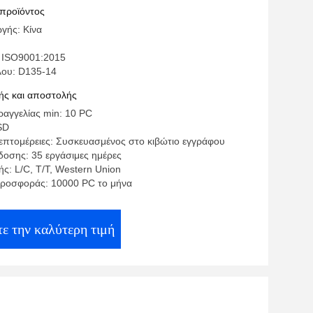
 προϊόντος
γής: Κίνα
 ISO9001:2015
λου: D135-14
ς και αποστολής
αγγελίας min: 10 PC
SD
επτομέρειες: Συσκευασμένος στο κιβώτιο εγγράφου
οσης: 35 εργάσιμες ημέρες
ς: L/C, T/T, Western Union
ροσφοράς: 10000 PC το μήνα
ε την καλύτερη τιμή