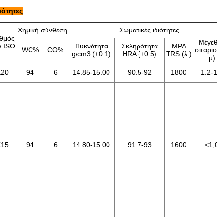
διότητες
Χημική σύνθεση
Σωματικές ιδιότητες
θμός
Μέγε
υ ISO
Πυκνότητα
Σκληρότητα
MPA
WC%
CO%
σιταριο
g/cm3 (±0.1)
HRA (±0.5)
TRS (λ.)
μ)
K20
94
6
14.85-15.00
90.5-92
1800
1.2-1
K15
94
6
14.80-15.00
91.7-93
1600
<
1,