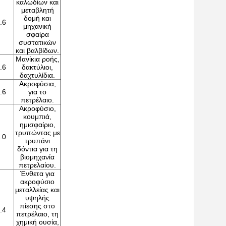
καλωδίων και
μεταβλητή
δομή και
.6
μηχανική
σφαίρα
συστατικών
και βαλβίδων.
Μανίκια ροής,
.6
δακτύλιοι,
δαχτυλίδια.
Ακροφύσια,
.6
για το
πετρέλαιο.
Ακροφύσιο,
κουμπιά,
ημισφαίριο,
τρυπώντας με
.0
τρυπάνι
δόντια για τη
βιομηχανία
πετρελαίου.
Ένθετα για
ακροφύσιο
μεταλλείας και
υψηλής
πίεσης στο
.4
πετρέλαιο, τη
χημική ουσία,