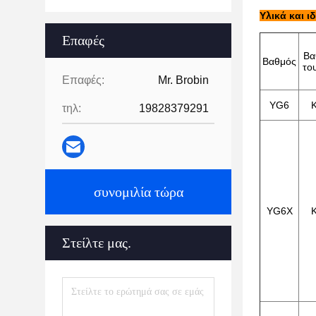
Υλικά και ι
Επαφές
Βα
Βαθμός
το
Επαφές:
Mr. Brobin
YG6
τηλ:
19828379291
συνομιλία τώρα
YG6X
Στείλτε μας.