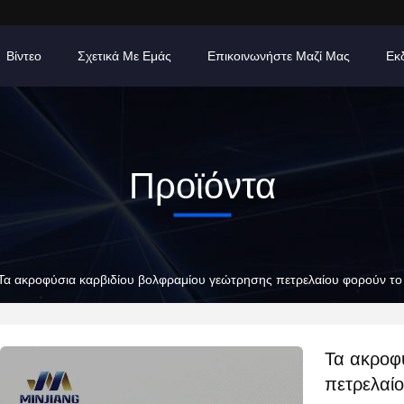
Βίντεο
Σχετικά Με Εμάς
Επικοινωνήστε Μαζί Μας
Εκ
Προϊόντα
Τα ακροφύσια καρβιδίου βολφραμίου γεώτρησης πετρελαίου φορούν τ
Τα ακροφ
πετρελαί