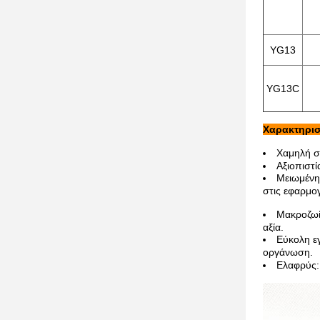
YG13
YG13C
Χαρακτηρισ
Χαμηλή σ
Αξιοπιστί
Μειωμένη
στις εφαρμογ
Μακροζω
αξία.
Εύκολη ε
οργάνωση.
Ελαφρύς: