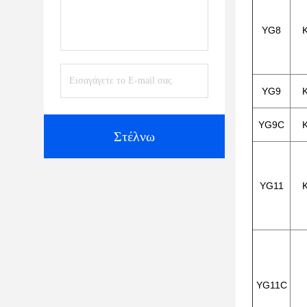
YG8
YG9
YG9C
Στέλνω
YG11
YG11C