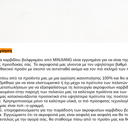
γγύηση
α καρβιδίου βολφραμίου από MINJIANG είναι εγγυημένα για να είναι τη
ς προσδοκίες σας. Τα ακροφύσιά μας γίνονται με τον υψηλότερο βαθμό 
νθεκτικό προϊόν με σκοπό να αντισταθεί ακόμα και τον πιό σκληρό των
πίσω από τα προϊόντα μας με μια εγγύηση ικανοποίησης 100% και θα 
βρέθηκε για να είναι ελαττωματικό ή όχι μέχρι τα πρότυπα των πελατώ
μεταπωλήσεων για να εξασφαλίσουμε τη λειτουργία ακροφυσίων καρβιδί
μευμένοι στην παροχή των πελατών μας τα καλύτερα προϊόντα και των
μας κατασκευάζονται προσεκτικά στα υψηλότερα πρότυπα της ποιότητας
ά. Χρησιμοποιούμε μόνο τα καλύτερα υλικά, οι πιό πρόσφατες τεχνολογίε
μας είναι τοπ--ο-γραμμή.
, υπερηφανευόμαστε για την παράδοση των ακροφυσίων καρβιδίου βο
τε. Εγγυώμαστε ότι τα ακροφύσιά μας είναι ασφαλή και ασφαλή και θα 
ε εντελώς με την αγορά σας, θα σταθούμε πίσω από το προϊόν μας και