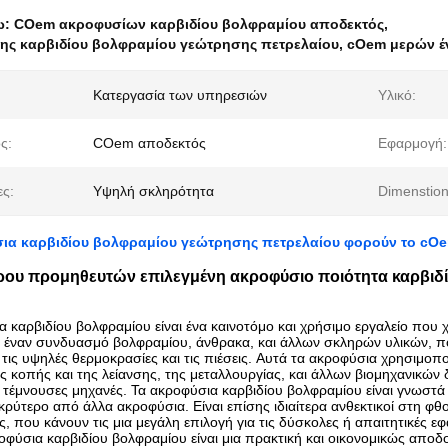
ω:
COem ακροφυσίων καρβιδίου βολφραμίου αποδεκτός
,
ης καρβιδίου βολφραμίου γεώτρησης πετρελαίου
,
cOem μερών έ
Κατεργασία των υπηρεσιών
Υλικό:
ς:
COem αποδεκτός
Εφαρμογή:
ες:
Υψηλή σκληρότητα
Dimenstion
ια καρβιδίου βολφραμίου γεώτρησης πετρελαίου φορούν το cO
ου προμηθευτών επιλεγμένη ακροφύσιο ποιότητα καρβιδί
α
καρβιδίου
βολφραμίου
είναι
ένα
καινοτόμο
και
χρήσιμο
εργαλείο
που χ
έναν
συνδυασμό
βολφραμίου
,
άνθρακα,
και
άλλων
σκληρών
υλικών
,
π
τις υψηλές
θερμοκρασίες
και
τις πιέσεις
.
Αυτά τα
ακροφύσια
χρησιμοπο
ής
κοπής
και
της λείανσης
,
της μεταλλουργίας
,
και
άλλων
βιομηχανικών
ς τέμνουσες
μηχανές
.
Τα ακροφύσια
καρβιδίου
βολφραμίου
είναι
γνωστά
κρύτερο
από
άλλα
ακροφύσια
.
Είναι
επίσης
ιδιαίτερα
ανθεκτικοί
στη
φθο
ς
,
που κάνουν
τις
μια
μεγάλη
επιλογή
για
τις δύσκολες
ή
απαιτητικές
εφ
οφύσια
καρβιδίου
βολφραμίου
είναι
μια
πρακτική
και
οικονομικώς αποδο