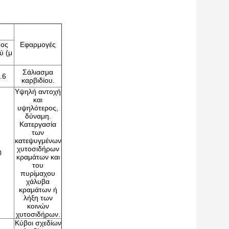
θος
Εφαρμογές
ύ (μ
Σάλιασμα
.6
καρβιδίου.
Υψηλή αντοχή
και
υψηλότερος,
δύναμη.
Κατεργασία
των
κατεψυγμένων
χυτοσιδήρων
0
κραμάτων και
του
πυρίμαχου
χάλυβα
κραμάτων ή
λήξη των
κοινών
χυτοσιδήρων.
Κύβοι σχεδίων