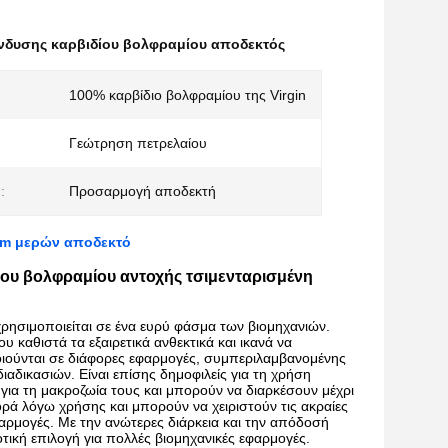
νδυσης καρβιδίου βολφραμίου αποδεκτός
100% καρβίδιο βολφραμίου της Virgin
Γεώτρηση πετρελαίου
:
Προσαρμογή αποδεκτή
em μερών αποδεκτό
ου βολφραμίου αντοχής τσιμενταρισμένη
ρησιμοποιείται
σε
ένα
ευρύ
φάσμα
των
βιομηχανιών
.
ου καθιστά
τα
εξαιρετικά
ανθεκτικά
και
ικανά
να 
ιούνται
σε
διάφορες
εφαρμογές
,
συμπεριλαμβανομένης
διαδικασιών
.
Είναι
επίσης
δημοφιλείς
για
τη χρήση
για
τη
μακροζωία
τους
και
μπορούν
να διαρκέσουν
μέχρι
ρά λόγω χρήσης
και
μπορούν
να χειριστούν
τις ακραίες
αρμογές
.
Με
την
ανώτερες
διάρκεια
και την
απόδοσή
τική
επιλογή
για
πολλές
βιομηχανικές
εφαρμογές
.