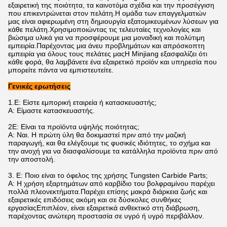
εξαιρετική της ποιότητα, τα καινοτόμα σχέδια και την προσέγγιση
που επικεντρώνεται στον πελάτη.Η ομάδα των επαγγελματιών
μας είναι αφιερωμένη στη δημιουργία εξατομικευμένων λύσεων για
κάθε πελάτη.Χρησιμοποιώντας τις τελευταίες τεχνολογίες και
βιώσιμα υλικά για να προσφέρουμε μια μοναδική και πολύτιμη
εμπειρία.Παρέχοντας μια άνευ προβλημάτων και απρόσκοπτη
εμπειρία για όλους τους πελάτες μαςΗ Minjiang εξασφαλίζει ότι
κάθε φορά, θα λαμβάνετε ένα εξαιρετικό προϊόν και υπηρεσία που
μπορείτε πάντα να εμπιστευτείτε.
Γενικές ερωτήσεις
1.
Ε: Είστε εμπορική εταιρεία ή κατασκευαστής;
Α: Είμαστε κατασκευαστής.
2Ε: Είναι τα προϊόντα υψηλής ποιότητας;
Α: Ναι. Η πρώτη ύλη θα δοκιμαστεί πριν από την μαζική
παραγωγή, και θα ελέγξουμε τις φυσικές ιδιότητες, το σχήμα και
την ανοχή για να διασφαλίσουμε τα κατάλληλα προϊόντα πριν από
την αποστολή.
3. Ε: Ποιο είναι το όφελος της χρήσης Tungsten Carbide Parts;
Α: Η χρήση εξαρτημάτων από καρβίδιο του βολφραμίνου παρέχει
πολλά πλεονεκτήματα.Παρέχει επίσης μακρά διάρκεια ζωής και
εξαιρετικές επιδόσεις ακόμη και σε δύσκολες συνθήκες
εργασίαςΕπιπλέον, είναι εξαιρετικά ανθεκτικό στη διάβρωση,
παρέχοντας ανώτερη προστασία σε υγρό ή υγρό περιβάλλον.