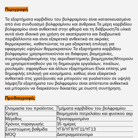
Περιγραφή
Τα εξαρτήματα καρβιδίου του βολφραμίνου είναι κατασκευασμένα
από ένα συνδυασμό βολφραμίνου και άνθρακα.Τα μέρη καρβιδίου
βολφραμίου είναι ανθεκτικά στην φθορά και τη διάβρωσηΤα υλικά
αυτά είναι ιδανικά για χρήση σε ακατέργαστα και διαβρωτικά
περιβάλλοντα και είναι εξαιρετικά ανθεκτικά σε ακραίες
θερμοκρασίες, καθιστώντας τα μια εξαιρετική επιλογή για
εφαρμογές υψηλών θερμοκρασιών.Τα εξαρτήματα καρβιδίου
βολφραμίου χρησιμοποιούνται σε διάφορες βιομηχανίες,
συμπεριλαμβανομένης της αεροδιαστημικής βιομηχανίαςΜπορούν
να χρησιμοποιηθούν για τη δημιουργία εργαλείων, πινέλων,
ρουλεμάν, σφραγίδων και άλλων εξαρτημάτων.Είναι επίσης μια
δημοφιλής επιλογή για κοσμήματα, καθώς είναι εξαιρετικά
ανθεκτικά στις γρατζουνιές και μπορούν να γυαλιστούν σε υψηλή
λάμψηΤα εξαρτήματα του βαλφραμίου είναι απίστευτα ανθεκτικά
και μπορούν να διαρκέσουν δεκαετίες με σωστή συντήρηση.
Προδιαγραφές
Ονομασία του προϊόντος
Τμήματα καρβιδίου του βολφραμίου
Χρήση
Βιομηχανία πετρελαίου και φυσικού αερίο
Μέγεθος
Προσαρμοσμένο
Χρόνος παραγωγής
35 ημέρες
Συνιστώμενη βαθμίδα
ΥΓ6/ΥΓ8/ΥΓ11/ΥΓ13
MOQ
Διαπραγματεύσιμα