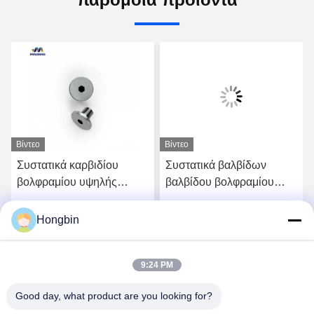
Βίντεο
Βίντεο
Συστατικά καρβιδίου
Συστατικά βαλβίδων
βολφραμίου υψηλής
βαλβίδου βολφραμίου
ακρίβειας για
υψηλών επιδόσεων για
αεροδιαστημικές
ακριβή έλεγχο ροής
Hongbin
ή
Πάρτε την καλύτερη τιμή
Πάρτε την καλύτερη τιμή
εφαρμογές
9:24 PM
Good day, what product are you looking for?