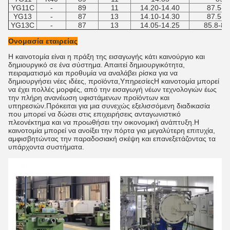
YG11C
-
89
11
14.20-14.40
87.5-8
YG13
-
87
13
14.10-14.30
87.5-8
YG13C
-
87
13
14.05-14.25
85.8-87
Ονομασία εταιρείας
Η καινοτομία είναι η πράξη της εισαγωγής κάτι καινούργιο και
δημιουργικό σε ένα σύστημα. Απαιτεί δημιουργικότητα,
πειραματισμό και προθυμία να αναλάβει ρίσκα για να
δημιουργήσει νέες ιδέες, προϊόντα,ΥπηρεσίεςΗ καινοτομία μπορεί
να έχει πολλές μορφές, από την εισαγωγή νέων τεχνολογιών έως
την πλήρη ανανέωση υφιστάμενων προϊόντων και
υπηρεσιών.Πρόκειται για μια συνεχώς εξελισσόμενη διαδικασία
που μπορεί να δώσει στις επιχειρήσεις ανταγωνιστικό
πλεονέκτημα και να προωθήσει την οικονομική ανάπτυξη.Η
καινοτομία μπορεί να ανοίξει την πόρτα για μεγαλύτερη επιτυχία,
αμφισβητώντας την παραδοσιακή σκέψη και επανεξετάζοντας τα
υπάρχοντα συστήματα.