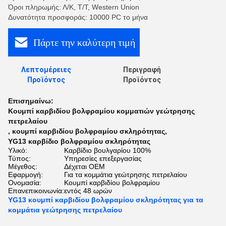
Όροι πληρωμής: Λ/Κ, Τ/Τ, Western Union
Δυνατότητα προσφοράς: 10000 PC το μήνα
Πάρτε την καλύτερη τιμή
Λεπτομέρειες
Περιγραφή
Προϊόντος
Προϊόντος
Επισημαίνω:
Κουμπί καρβιδίου βολφραμίου κομματιών γεώτρησης
πετρελαίου
,
κουμπί καρβιδίου βολφραμίου σκληρότητας
,
YG13 καρβίδιο βολφραμίου σκληρότητας
Υλικό:
Καρβίδιο βουλγαρίου 100%
Τύπος:
Υπηρεσίες επεξεργασίας
Μέγεθος:
Δέχεται OEM
Εφαρμογή:
Για τα κομμάτια γεώτρησης πετρελαίου
Ονομασία:
Κουμπί καρβιδίου βολφραμίου
Επανεπικοινωνία:
εντός 48 ωρών
YG13 κουμπί καρβιδίου βολφραμίου σκληρότητας για τα
κομμάτια γεώτρησης πετρελαίου