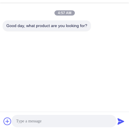
4:57 AM
Good day, what product are you looking for?
Chengdu Minjiang Precision Cutting Tool Co.,
Ltd.
mkt@cdmjdj.cn
86-028-82631290
219 JINFU RD, ΠΕΡΙΟΧΉ WENJIANG, CHENGDU,
SICHUAN, ΚΊΝΑ
Κίνα Καλή ποιότητα Μέρη καρβιδίου βολφραμίου
Προμηθευτής. 2023-2026 Chengdu Minjiang Precision
Cutting Tool Co., Ltd. Όλα τα δικαιώματα διατηρούνται.