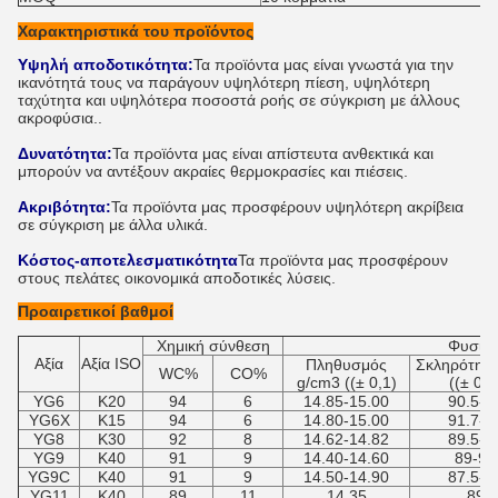
Χαρακτηριστικά του προϊόντος
Υψηλή αποδοτικότητα:
Τα προϊόντα μας είναι γνωστά για την
ικανότητά τους να παράγουν υψηλότερη πίεση, υψηλότερη
ταχύτητα και υψηλότερα ποσοστά ροής σε σύγκριση με άλλους
ακροφύσια..
Δυνατότητα:
Τα προϊόντα μας είναι απίστευτα ανθεκτικά και
μπορούν να αντέξουν ακραίες θερμοκρασίες και πιέσεις.
Ακριβότητα:
Τα προϊόντα μας προσφέρουν υψηλότερη ακρίβεια
σε σύγκριση με άλλα υλικά.
Κόστος-αποτελεσματικότητα
Τα προϊόντα μας προσφέρουν
στους πελάτες οικονομικά αποδοτικές λύσεις.
Προαιρετικοί βαθμοί
Χημική σύνθεση
Φυσικέ
Αξία
Αξία ISO
Πληθυσμός
Σκληρότητ
WC%
CO%
g/cm3 ((± 0,1)
((± 0,5
YG6
K20
94
6
14.85-15.00
90.5-9
YG6X
K15
94
6
14.80-15.00
91.7-9
YG8
K30
92
8
14.62-14.82
89.5-9
YG9
K40
91
9
14.40-14.60
89-90
YG9C
K40
91
9
14.50-14.90
87.5-8
YG11
K40
89
11
14.35
89