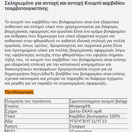
Σκληρωμένο για αντοχή και αντοχή Κουμπί καρβιδίου 
τουρβοτουγκστίνης
Το κουμπί του καρβιδίου του βολφραμίνου είναι ένα εξαιρετικά
ανθεκτικό και σκληρό υλικό που χρησιμοποιείται για διάφορες
βιομηχανικές εφαρμογές και εργαλεία.Είναι ένα κράμα βολφραμίου
και άνθρακα που δημιουργεί ένα υλικό εξαιρετικά ισχυρό και
ανθεκτικό στην φθοράΑυτό το καθιστά ιδανική επιλογή για πολλά
εργαλεία, όπως τρύπες, δρομολογητές και τερματικά μύλα.Είναι
ένα προτιμώμενο υλικό για πολλές βιομηχανικές εφαρμογές λόγω
της υψηλότερης αντοχής στην φθοράΛόγω του υψηλού σημείου
τήξης του, το κουμπί του καρβιδίου του βολφραμίνου είναι επίσης
μια εξαιρετική επιλογή για την κατασκευή κοσμημάτων και
διακοσμητικών αντικειμένων.Χρησιμοποιείται συχνά για να
δημιουργήσει δαχτυλίδιαΤο βαλβίδιο του βολφραμίου είναι επίσης
σχετικά οικονομικό και μπορεί να παραχθεί σε διάφορα σχήματα
και μεγέθη για να ταιριάζει σε συγκεκριμένες εφαρμογές..
Προδιαγραφές
Ονομασία του προϊόντος
Σιμεντοποιημένο κουμπί βαλφραμ
Ετικέτα
Minjiang/HL
Σχήμα
Δελτίο ΕΚΑΧ αριθ.
Υλικό
Καρβίδιο βουλγαρίου 100%
Αξία
ΥΓ6/ΥΓ8/ΥΓ11/ΥΓ13
Χρήση
Στρίψιμο
MOQ
10 κομμάτια