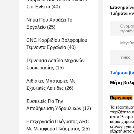
Στα Ένθετα
(40)
Επισημαίν
Τμήματα αν
Νήμα Που Χαράζει Το
Ονομασ
Εργαλείο
(25)
προϊόν
CNC Καρβιδίου Βολφραμίου
Μέγεθο
Τέμνοντα Εργαλεία
(40)
Υλικό:
Τέμνουσα Λεπίδα Μηχανών
Συσκευασίας
(15)
Τμήματα βα
Λιθιακές Μπαταρίες Με
Μέρη βαλφ
Σχιστικές Λεπίδες
(26)
Περιγραφή
Συσκευές Για Την
Τα εξαρτήματ
Αποθήκευση Υδραυλικών
(12)
περιζήτητο 
αποτέλεσμα μ
Επεξεργασία Πλέγματος ARC
κύριο χαρακ
επιλογή για 
Με Μεταφορά Πλάσματος
(25)
εξαρτήματα 