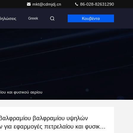
mkt@cdmjdj.cn
86-028-82631290
δηλώσεις
Κουβέντα
Greek
ου και φυσικού αερίου
βαλφραμίου βαλφραμίου υψηλών
 για εφαρμογές πετρελαίου και φυσικού