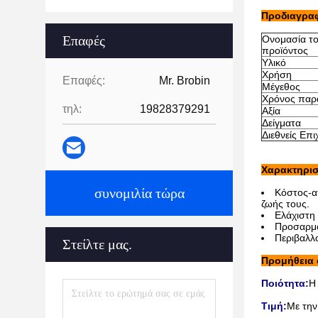
Προδιαγρα
Επαφές
Ονομασία τ
προϊόντος
Υλικό
Χρήση
Επαφές:
Mr. Brobin
Μέγεθος
Χρόνος παρ
τηλ:
19828379291
Αξία
Δείγματα
Διεθνείς Επι
Χαρακτηρισ
συνομιλία τώρα
Κόστος-απ
ζωής τους.
Ελάχιστη
Προσαρμοσ
Περιβαλλο
Στείλτε μας.
Προμήθεια 
Ποιότητα:
Η
Τιμή:
Με την