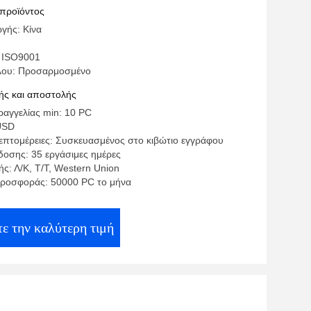
 προϊόντος
γής: Κίνα
 ISO9001
λου: Προσαρμοσμένο
ς και αποστολής
αγγελίας min: 10 PC
USD
επτομέρειες: Συσκευασμένος στο κιβώτιο εγγράφου
οσης: 35 εργάσιμες ημέρες
ς: Λ/Κ, Τ/Τ, Western Union
ροσφοράς: 50000 PC το μήνα
ε την καλύτερη τιμή