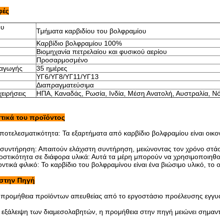
φές
ου
Τμήματα καρβιδίου του βολφραμίου
Καρβίδιο βολφραμίου 100%
Βιομηχανία πετρελαίου και φυσικού αερίου
Προσαρμοσμένο
αγωγής
35 ημέρες
ΥΓ6/ΥΓ8/ΥΓ11/ΥΓ13
Διαπραγματεύσιμα
χειρήσεις
ΗΠΑ, Καναδάς, Ρωσία, Ινδία, Μέση Ανατολή, Αυστραλία, Νό
τικά του προϊόντος
οτελεσματικότητα: Τα εξαρτήματα από καρβίδιο βολφραμίου είναι οικο
 συντήρηση: Απαιτούν ελάχιστη συντήρηση, μειώνοντας τον χρόνο στάσ
τικότητα σε διάφορα υλικά: Αυτά τα μέρη μπορούν να χρησιμοποιηθούν
ντικά φιλικό: Το καρβίδιο του βολφραμίνου είναι ένα βιώσιμο υλικό, τ
στην Πηγή
 προμήθεια προϊόντων απευθείας από το εργοστάσιο προέλευσης εγγυά
 εξάλειψη των διαμεσολαβητών, η προμήθεια στην πηγή μειώνει σημαντ