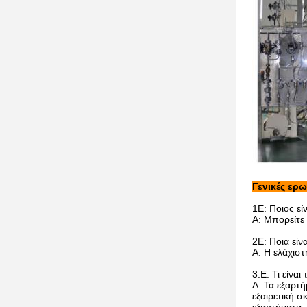
Γενικές ερω
1Ε: Ποιος εί
Α: Μπορείτε
2Ε: Ποια είν
Α: Η ελάχιστ
3.
Ε: Τι είνα
Α: Τα εξαρτ
εξαιρετική 