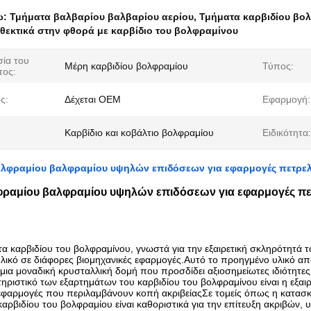
ω:
Τμήματα βαλβαρίου βαλβαρίου αερίου
,
Τμήματα καρβιδίου βο
θεκτικά στην φθορά με καρβίδιο του βολφραμίνου
ία του
Μέρη καρβιδίου βολφραμίου
Τύπος:
τος:
ς:
Δέχεται OEM
Εφαρμογή:
Καρβίδιο και κοβάλτιο βολφραμίου
Ειδικότητα:
λφραμίου βαλφραμίου υψηλών επιδόσεων για εφαρμογές πετρελα
ραμίου βαλφραμίου υψηλών επιδόσεων για εφαρμογές πετ
α καρβιδίου του βολφραμίνου, γνωστά για την εξαιρετική σκληρότητά του
υλικό σε διάφορες βιομηχανικές εφαρμογές.Αυτό το προηγμένο υλικό α
ια μοναδική κρυσταλλική δομή που προσδίδει αξιοσημείωτες ιδιότητες,
τηριστικό των εξαρτημάτων του καρβιδίου του βολφραμίνου είναι η εξα
εφαρμογές που περιλαμβάνουν κοπή ακριβείαςΣε τομείς όπως η κατασκευ
καρβιδίου του βολφραμίου είναι καθοριστικά για την επίτευξη ακριβών