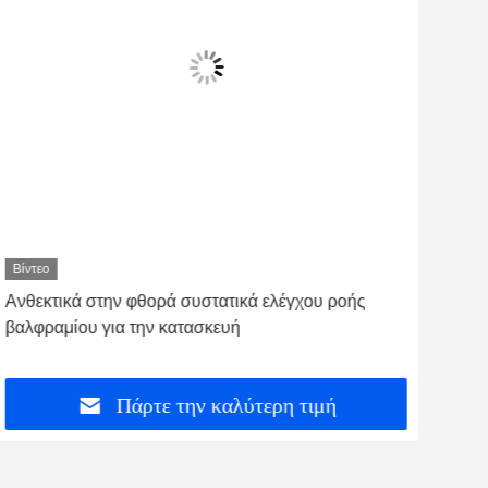
Βίντεο
Βίντ
Ανθεκτικά στην φθορά συστατικά ελέγχου ροής
Συσ
βαλφραμίου για την κατασκευή
επι
Πάρτε την καλύτερη τιμή