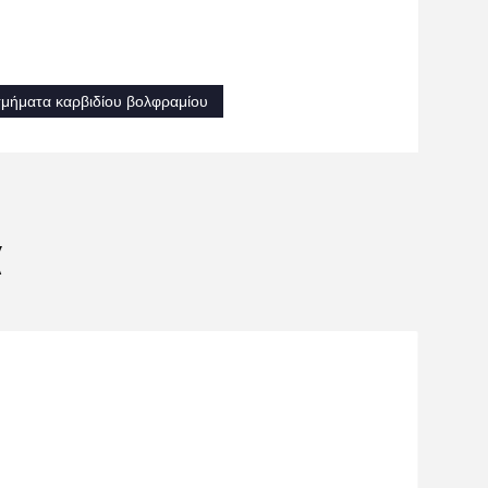
τμήματα καρβιδίου βολφραμίου
α