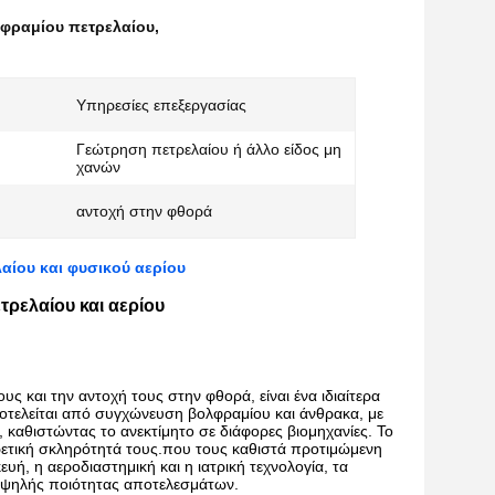
λφραμίου πετρελαίου
,
Υπηρεσίες επεξεργασίας
Γεώτρηση πετρελαίου ή άλλο είδος μη
χανών
αντοχή στην φθορά
ίου και φυσικού αερίου
ρελαίου και αερίου
ς και την αντοχή τους στην φθορά, είναι ένα ιδιαίτερα
ποτελείται από συγχώνευση βολφραμίου και άνθρακα, με
 καθιστώντας το ανεκτίμητο σε διάφορες βιομηχανίες.
Το
ιρετική σκληρότητά τους.που τους καθιστά προτιμώμενη
ή, η αεροδιαστημική και η ιατρική τεχνολογία, τα
, υψηλής ποιότητας αποτελεσμάτων.