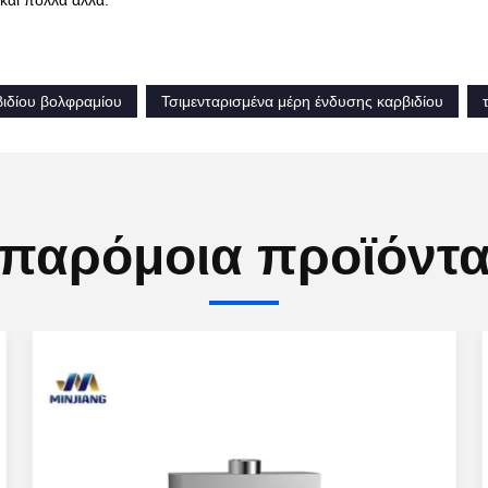
και πολλά άλλα.
ιδίου βολφραμίου
Τσιμενταρισμένα μέρη ένδυσης καρβιδίου
παρόμοια προϊόντ