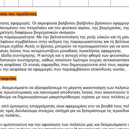
ατα του προϊόντος
τατες εφαρμογές: Οι ακροφύσια βαλβινίου βαλβινίου βρίσκουν εφαρμογ
νομένου του πετρελαίου και του φυσικού αερίου, της βιομηχανίας, της
ρέτηση διαφόρων βιομηχανικών αναγκών.
η παραγωγικότητα: Με την βελτιστοποίηση της ροής υλικών και τη μεί
ολφάνου συμβάλλουν στην αύξηση της παραγωγικότητας και τη βελτίωσ
σιμα σχέδια: Αυτές οι βρύσες μπορούν να προσαρμοστούν για να αντα
νες λύσεις που αντιμετωπίζουν μοναδικές προκλήσεις εφαρμογής.
 έξοδα συντήρησης: Η αντοχή και η αντοχή στην φθορά των φουσκάλω
δαπανών συντήρησης, καθώς απαιτούν λιγότερο συχνές αντικαταστάσει
νη ασφάλεια: Οι στενές σφραγίδες που δημιουργούνται από τους ακρο
υν την ασφάλεια σε εφαρμογές που περιλαμβάνουν επικίνδυνες ουσίες.
εταιρείας
, δεσμευόμαστε να εξασφαλίσουμε τη μέγιστη ικανοποίηση των πελατών 
ε πρωτοποριακές και οικονομικά αποδοτικές λύσεις που ικανοποιούν τι
ούμε να δημιουργήσουμε μακροπρόθεσμες σχέσεις με τους πελάτες μ
 από έμπειρους επαγγελματίες είναι αφιερωμένη στο να βοηθά τους πελ
κές τιμές.Δουλεύουμε συνεχώς σκληρά για να ξεπεράσουμε τις προσδοκ
υς πελάτες..
ην εμπιστοσύνη και την αφοσίωση των πελατών μας και δεσμευόμαστε 