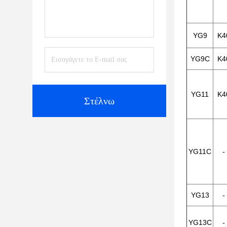
YG9
K4
YG9C
K4
YG11
K4
Στέλνω
YG11C
-
YG13
-
YG13C
-