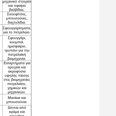
μηχανικό στοιχείο
και σφαίρα
βαλβίδας.
Σκουφίτσες,
μπουσούνες,
δαχτυλίδια.
Σφουγγαρίσματα,
για το πετρέλαιο.
Σφουγγάρι,
κουμπιά,
ημισφαίριο,
τρυπάνι για την
πετρελαϊκή
βιομηχανία.
Εισαρτήματα για
ορυχεία και
ακροφύσια
υψηλής πίεσης
στις βιομηχανίες
πετρελαίου,
χημικών και
μηχανικών.
Μανίκια και
μπουσούνια.
Δόντια από
κράμα και
κομμάτια