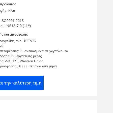
 προϊόντος
γής: Κίνα
 ISO9001:2015
λου: NS18-7.9 (11#)
ς και αποστολής
αγγελίας min: 10 PCS
SD
επτομέρειες: Συσκευασμένα σε χαρτόκουτα
οσης: 35 εργάσιμες μέρες
ς: Λ/Κ, Τ/Τ, Western Union
ροσφοράς: 10000 τεμάχια ανά μήνα
ε την καλύτερη τιμή