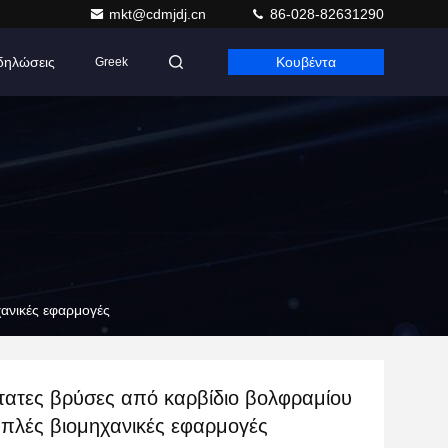
mkt@cdmjdj.cn
86-028-82631290
δηλώσεις
Κουβέντα
Greek
ανικές εφαρμογές
τατες βρύσες από καρβίδιο βολφραμίου
απλές βιομηχανικές εφαρμογές