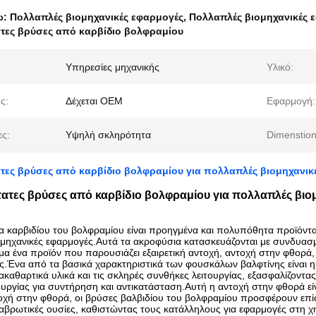
ω:
Πολλαπλές βιομηχανικές εφαρμογές
,
Πολλαπλές βιομηχανικές 
τες βρύσες από καρβίδιο βολφραμίου
Υπηρεσίες μηχανικής
Υλικό:
ς:
Δέχεται OEM
Εφαρμογή:
ες:
Υψηλή σκληρότητα
Dimenstion
τες βρύσες από καρβίδιο βολφραμίου για πολλαπλές βιομηχανικ
ατες βρύσες από καρβίδιο βολφραμίου για πολλαπλές βιο
α καρβιδίου του βολφραμίου είναι προηγμένα και πολυπόθητα προϊόντα 
ομηχανικές εφαρμογές.Αυτά τα ακροφύσια κατασκευάζονται με συνδυασμ
μα ένα προϊόν που παρουσιάζει εξαιρετική αντοχή, αντοχή στην φθορά
ς.Ένα από τα βασικά χαρακτηριστικά των φουσκάλων βαλφτίνης είναι
ακαθαρτικά υλικά και τις σκληρές συνθήκες λειτουργίας, εξασφαλίζοντα
ουργίας για συντήρηση και αντικατάσταση.Αυτή η αντοχή στην φθορά εί
οχή στην φθορά, οι βρύσες βαλβιδίου του βολφραμίου προσφέρουν επί
ιαβρωτικές ουσίες, καθιστώντας τους κατάλληλους για εφαρμογές στη χ