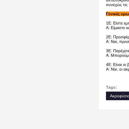
ανταποκρίνον
συνεχώς τις
Γενικές ερω
1Ε: Είστε εμ
Α: Είμαστε 
2Ε: Προσφέρ
Α: Ναι, προσ
3Ε: Παρέχετ
Α: Μπορούμε
4Ε: Είναι οι
Α: Ναι, οι α
Tags:
Ακροφύσια