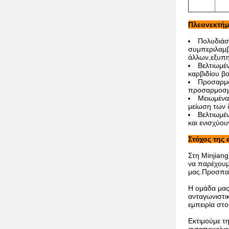
Πλεονεκτήμ
Πολυδιάσ
συμπεριλαμβα
άλλων,εξυπη
Βελτιωμέν
καρβιδίου β
Προσαρμό
προσαρμοσμέ
Μειωμένα
μείωση των 
Βελτιωμέ
και ενισχύο
Στόχος της 
Στη Minjiang
να παρέχουμ
μας.Προσπαθ
Η ομάδα μας
ανταγωνιστι
εμπειρία στο
Εκτιμούμε τ