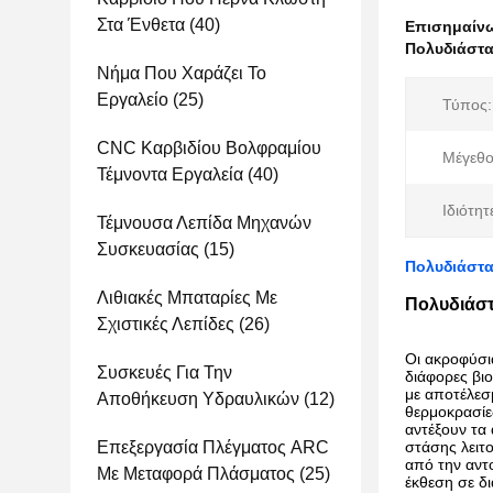
Στα Ένθετα
(40)
Επισημαίν
Πολυδιάστα
Νήμα Που Χαράζει Το
Εργαλείο
(25)
Τύπος:
CNC Καρβιδίου Βολφραμίου
Μέγεθο
Τέμνοντα Εργαλεία
(40)
Ιδιότητ
Τέμνουσα Λεπίδα Μηχανών
Συσκευασίας
(15)
Πολυδιάστα
Λιθιακές Μπαταρίες Με
Πολυδιάστ
Σχιστικές Λεπίδες
(26)
Οι ακροφύσι
Συσκευές Για Την
διάφορες βι
με αποτέλεσ
Αποθήκευση Υδραυλικών
(12)
θερμοκρασίε
αντέξουν τα 
Επεξεργασία Πλέγματος ARC
στάσης λειτ
από την αντ
Με Μεταφορά Πλάσματος
(25)
έκθεση σε δ