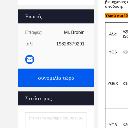
βιομηχανίες 
απόδοση.
Επαφές
Υλικά και Ι
Αξί
Επαφές:
Mr. Brobin
Αξία
IS
τηλ:
19828379291
YG6
K2
συνομιλία τώρα
YG6X
K1
Στείλτε μας.
YG8
K3