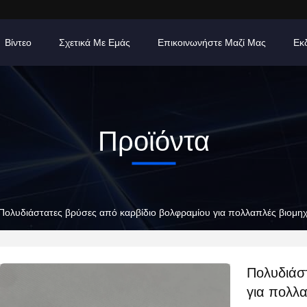
Βίντεο
Σχετικά Με Εμάς
Επικοινωνήστε Μαζί Μας
Εκ
Προϊόντα
Πολυδιάστατες βρύσες από καρβίδιο βολφραμίου για πολλαπλές βιομηχ
Πολυδιάσ
για πολλ