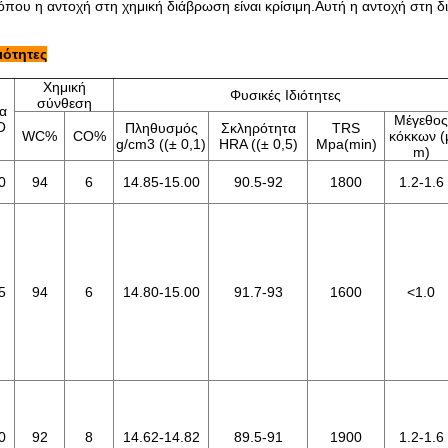
όπου η αντοχή στη χημική διάβρωση είναι κρίσιμη.Αυτή η αντοχή στη δ
διότητες
Χημική
Φυσικές Ιδιότητες
σύνθεση
α
Μέγεθος
O
Πληθυσμός
Σκληρότητα
TRS
WC%
CO%
κόκκων (
g/cm3 ((± 0,1)
HRA ((± 0,5)
Mpa(min)
m)
0
94
6
14.85-15.00
90.5-92
1800
1.2-1.6
5
94
6
14.80-15.00
91.7-93
1600
<
1.0
0
92
8
14.62-14.82
89.5-91
1900
1.2-1.6