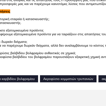
ται στις ανάγκες και τις απαιτήσεις τους.Η προσέγγισή μας που επικε
 προσφορές μας και να παρέχουμε καινοτόμες λύσεις που αντιμετωπίζου
τήσεις
πορική εταιρεία ή κατασκευαστής;
κατασκευαστής.
ετε εξατομικευμένα προϊόντα;
φέρουμε εξατομικευμένα προϊόντα για να ταιριάζουν στις απαιτήσεις το
ε δωρεάν δείγματα;
 να παρέχουμε δωρεάν δείγματα, αλλά δεν αναλαμβάνουμε το κόστος τ
 βρύσες βαλβιδίου βολφραμίου ανθεκτικές σε χημικά;
κροφύσια βαλβιδίου του βολφραμίου παρουσιάζουν εξαιρετική χημική αν
 καρβιδίου βολφραμίου
Ακροφύσιο κομματιών τρυπανιών
ακ