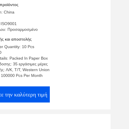
 προϊόντος
n: China
 ISO9001
λου: Προσαρμοσμένο
ς και αποστολής
r Quantity: 10 Pcs
D
ails: Packed In Paper Box
οσης: 35 εργάσιμες μέρες
ς: Λ/Κ, Τ/Τ, Western Union
y: 100000 Pcs Per Month
ε την καλύτερη τιμή