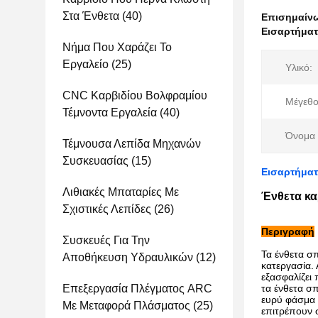
Στα Ένθετα
(40)
Επισημαίν
Εισαρτήματ
Νήμα Που Χαράζει Το
Εργαλείο
(25)
Υλικό:
CNC Καρβιδίου Βολφραμίου
Μέγεθο
Τέμνοντα Εργαλεία
(40)
Όνομα 
Τέμνουσα Λεπίδα Μηχανών
Συσκευασίας
(15)
Εισαρτήματ
Λιθιακές Μπαταρίες Με
Ένθετα κα
Σχιστικές Λεπίδες
(26)
Περιγραφή
Συσκευές Για Την
Τα ένθετα σ
Αποθήκευση Υδραυλικών
(12)
κατεργασία. 
εξασφαλίζει
Επεξεργασία Πλέγματος ARC
τα ένθετα σ
ευρύ φάσμα 
Με Μεταφορά Πλάσματος
(25)
επιτρέπουν 