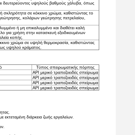
αι δευτερεύοντες υψηλούς βαθμούς χάλυβα, όπως
ική σκληρότητα σε κόκκινο χρώμα, καθιστώντας το
γεώτρησης, κολάρων γεώτρησης πετρελαίου,
λυμμένο ή μη επικαλυμμένο και διαθέτει καλή
ηλο για χρήση στην κατασκευή εξειδικευμένων
αλεία κοπής.
κόκκινο χρώμα σε υψηλή θερμοκρασία, καθιστώντας
έως υψηλού κράματος.
ό
Τύπος σπειρωματικής πόρπης
API μερικό τραπεζοειδές σπείρωμα
API μερικό τραπεζοειδές σπείρωμα
API μερικό τραπεζοειδές σπείρωμα
API μερικό τραπεζοειδές σπείρωμα
ητας.
ε εκτεταμένη διάρκεια ζωής εργαλείων.
ων.