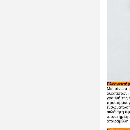
Πλεονεκτήμ
Με πάνω από 
αξιόπιστων,
γραμμή της 
προσαρμοσμέ
ενσωμάτωσης
ακλόνητη αφ
υποστήριξη κ
απαράμιλλη 