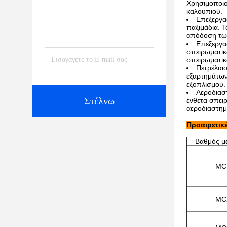
Χρησιμοποιού
καλουπιού.
Επεξεργα
παξιμάδια. 
απόδοση τω
Επεξεργασ
σπειρωματικ
σπειρωματικ
Πετρέλαιο
εξαρτημάτων
εξοπλισμού.
Αεροδιαστ
Στέλνω
ένθετα σπει
αεροδιαστημι
Προαιρετικ
Βαθμός μ
MC
MC