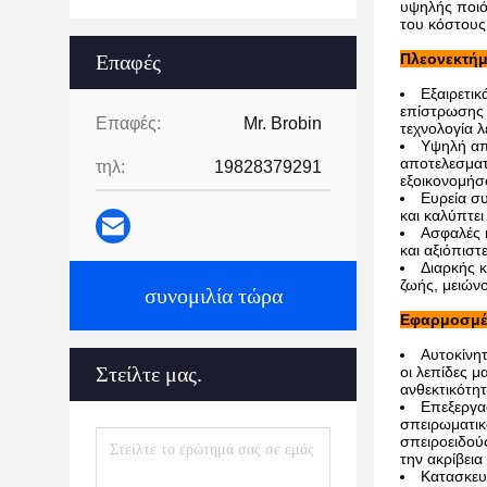
υψηλής ποιό
του κόστους
Επαφές
Πλεονεκτή
Εξαιρετι
επίστρωσης γ
Επαφές:
Mr. Brobin
τεχνολογία λ
Υψηλή απ
αποτελεσματ
τηλ:
19828379291
εξοικονομήσο
Ευρεία συ
και καλύπτει
Ασφαλές κ
και αξιόπισ
Διαρκής κ
ζωής, μειών
συνομιλία τώρα
Εφαρμοσμέ
Αυτοκίνη
Στείλτε μας.
οι λεπίδες μ
ανθεκτικότητ
Επεξεργα
σπειρωματικ
σπειροειδού
την ακρίβεια
Κατασκευ