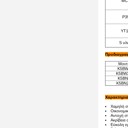
MC
P3
YT
S υλ
Προδιαγρα
Μοντ
K5BW
K5BW
K5BN
K5BN
Χαρακτηρισ
Χαμηλή σ
Οικονομικ
Αντοχή σ
Ακρίβεια
Εύκολη ε