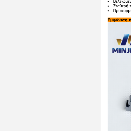
Βελτιωμέ
Σταθερή 
Προσαρμο
Εμφάνιση 