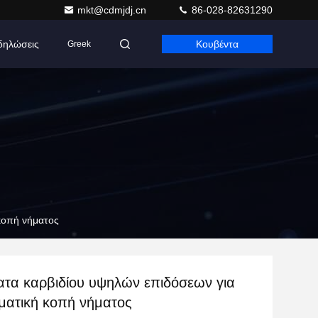
mkt@cdmjdj.cn
86-028-82631290
δηλώσεις
Κουβέντα
Greek
κοπή νήματος
ατα καρβιδίου υψηλών επιδόσεων για
ματική κοπή νήματος