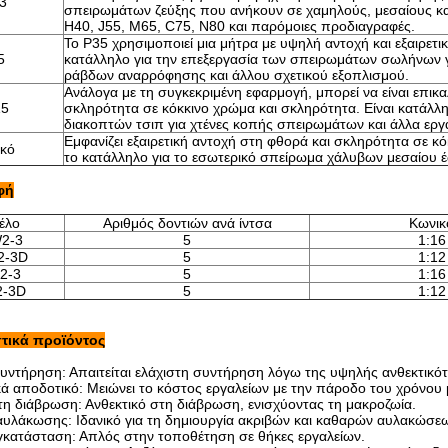
3
σπειρωμάτων ζεύξης που ανήκουν σε χαμηλούς, μεσαίους κ
H40, J55, M65, C75, N80 και παρόμοιες προδιαγραφές.
Το P35 χρησιμοποιεί μια μήτρα με υψηλή αντοχή και εξαιρετ
5
κατάλληλο για την επεξεργασία των σπειρωμάτων σωλήνων 
ράβδων αναρρόφησης και άλλου σχετικού εξοπλισμού.
Ανάλογα με τη συγκεκριμένη εφαρμογή, μπορεί να είναι επικα
15
σκληρότητα σε κόκκινο χρώμα και σκληρότητα. Είναι κατάλλ
διακοπτών τσιπ για χτένες κοπής σπειρωμάτων και άλλα εργ
Εμφανίζει εξαιρετική αντοχή στη φθορά και σκληρότητα σε 
ικό
το κατάλληλο για το εσωτερικό σπείρωμα χάλυβων μεσαίου 
φή
έλο
Αριθμός δοντιών ανά ίντσα
Κωνικ
2-3
5
1:16
2-3D
5
1:12
2-3
5
1:16
2-3D
5
1:12
τικά προϊόντος
υντήρηση: Απαιτείται ελάχιστη συντήρηση λόγω της υψηλής ανθεκτικότ
ά αποδοτικό: Μειώνει το κόστος εργαλείων με την πάροδο του χρόνου μ
τη διάβρωση: Ανθεκτικό στη διάβρωση, ενισχύοντας τη μακροζωία.
 αυλάκωσης: Ιδανικό για τη δημιουργία ακριβών και καθαρών αυλακώσε
γκατάσταση: Απλός στην τοποθέτηση σε θήκες εργαλείων.