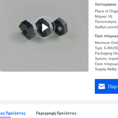
Λεπτομέρειες
Place of Origi
Μάρκα: HL
Πιστοποίηση:
Αριθμό μοντέ
Όροι πληρωμή
Minimum Orde
Τιμή: 5-80US
Packaging Det
Χρόνος παράδ
Όροι πληρωμή
Supply Abilit
Πάρτ
ιες Προϊόντος
Περιγραφή Προϊόντος