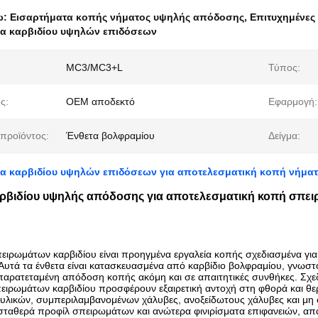
ω:
Εισαρτήματα κοπής νήματος υψηλής απόδοσης
,
Επιτυχημένες
α καρβιδίου υψηλών επιδόσεων
MC3/MC3+L
Τύπος:
ς:
OEM αποδεκτό
Εφαρμογή:
προϊόντος:
Ένθετα βολφραμίου
Δείγμα:
α καρβιδίου υψηλών επιδόσεων για αποτελεσματική κοπή νήμα
ρβιδίου υψηλής απόδοσης για αποτελεσματική κοπή σπε
πειρωμάτων καρβιδίου είναι προηγμένα εργαλεία κοπής σχεδιασμένα γι
Αυτά τα ένθετα είναι κατασκευασμένα από καρβίδιο βολφραμίου, γνωστό
 παρατεταμένη απόδοση κοπής ακόμη και σε απαιτητικές συνθήκες. Σχεδ
πειρωμάτων καρβιδίου προσφέρουν εξαιρετική αντοχή στη φθορά και θε
υλικών, συμπεριλαμβανομένων χάλυβες, ανοξείδωτους χάλυβες και μη σ
σταθερά προφίλ σπειρωμάτων και ανώτερα φινιρίσματα επιφανειών, απα