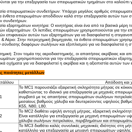
νται για την επεξεργασία των σπειρωματικών τμημάτων στο καλούπι για
σία σπειρωματικών συνδετήρων: Υπάρχει μεγάλος αριθμός σπειρωματι
Τα ένθετα σπειρωμάτων αποδίδουν καλά στην επεξεργασία αυτών των συ
ν συνδετήρων.
ία εξαρτημάτων κινητήρα: Ο κινητήρας είναι ένα από τα βασικά μέρη το
ών εξαρτημάτων. Οι λεπίδες σπειρωμάτων χρησιμοποιούνται για την ε
ών επιφανειών αυτών των εξαρτημάτων για να διασφαλιστεί η στεγανοπο
 & Αέριο: Στην πετροχημική βιομηχανία, τα ένθετα σπειρωμάτων χρησι
 σύνδεσης διαφόρων σωλήνων και εξοπλισμού για να διασφαλιστεί η σ
ημική: Στον τομέα της αεροδιαστημικής, οι απαιτήσεις ακρίβειας και α
ρωμάτων χρησιμοποιούνται για την επεξεργασία σπειρωματικών εξαρτ
κά οχήματα για να διασφαλιστεί η ακρίβεια και η αξιοπιστία αυτών των
ές ποιότητες μετάλλων
ετάλλου
Απόδοση και 
Το MC1 παρουσιάζει εξαιρετική σκληρότητα μήτρας σε κόκκι
καθιστώντας το ιδανικό για επεξεργασία με μηχανές σπειρω
1
συμβατό με τις απαιτήσεις σπειρωμάτων σωλήνων πετρελαί
μεσαίους βαθμούς χάλυβα και δευτερεύοντες υψηλούς βαθμ
K55, N80, L80.
Το MC2 διαθέτει υψηλή αντοχή μήτρας, εξαιρετική σκληρότη
2
Είναι κατάλληλο για επεξεργασία με μηχανή σπειρωμάτων 
χάλυβα σωλήνων πετρελαίου, περιβλημάτων και σπειρωμάτω
Το MC3 διαθέτει καλές συνολικές μηχανικές ιδιότητες στη μή
κατάλληλο για επεξεργασία με μηχανή σπειρωμάτων υψηλής