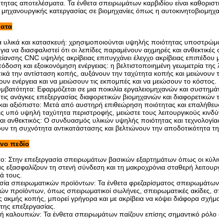
τητας αποτελέσματα. Τα ένθετα σπειρωμάτων καρβιδίου είναι καθοριστι
 μηχανουργικής κατεργασίας σε βιομηχανίες όπως η αυτοκινητοβιομηχαν
ματα
κά υλικά και κατασκευή: χρησιμοποιούνται υψηλής ποιότητας υποστρώμ
ια να διασφαλιστεί ότι οι λεπίδες παραμένουν αιχμηρές και ανθεκτικέ
είανσης CNC υψηλής ακρίβειας επιτυγχάνει έλεγχο ακρίβειας επιπέδου μ
όδοση και εξοικονόμηση ενέργειας: η βελτιστοποιημένη γεωμετρία της
ικά την αντίσταση κοπής, αυξάνουν την ταχύτητα κοπής και μειώνουν τ
υν ενέργεια και να μειώσουν τις εκπομπές και να μειώσουν το κόστος.
μβατότητα: Εφαρμόζεται σε μια ποικιλία εργαλειομηχανών και συστημάτ
 τις ανάγκες επεξεργασίας διαφορετικών βιομηχανιών και διαφορετικών 
αι αξιόπιστο: Μετά από αυστηρή επιθεώρηση ποιότητας και επαλήθευση 
τες υπό υψηλή ταχύτητα περιστροφής, μειώστε τους λειτουργικούς κινδ
αι ανθεκτικός: Ο συνδυασμός υλικών υψηλής ποιότητας και τεχνολογίας 
ουν τη συχνότητα αντικατάστασης και βελτιώνουν την αποδοτικότητα τ
νο πεδίο
το: Στην επεξεργασία σπειρωμάτων βασικών εξαρτημάτων όπως οι κύλιν
ας εξασφαλίζουν τη στενή σύνδεση και τη μακροχρόνια σταθερή λειτουρ
ά τους.
σία σπειρωματικών προϊόντων: Τα ένθετα φρεζαρίσματος σπειρωμάτων 
ών προϊόντων, όπως σπειρωματικοί σωλήνες, σπειρωματικές ακίδες, σ
ς ακμής κοπής, μπορεί γρήγορα και με ακρίβεια να κόψει διάφορα σχήμ
 της επεξεργασίας.
ή καλουπιών: Τα ένθετα σπειρωμάτων παίζουν επίσης σημαντικό ρόλο 