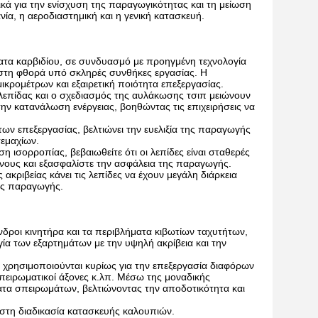
κά για την ενίσχυση της παραγωγικότητας και τη μείωση
ία, η αεροδιαστημική και η γενική κατασκευή.
ατα καρβιδίου, σε συνδυασμό με προηγμένη τεχνολογία
ς στη φθορά υπό σκληρές συνθήκες εργασίας. Η
ικρομέτρων και εξαιρετική ποιότητα επεξεργασίας.
 λεπίδας και ο σχεδιασμός της αυλάκωσης τσιπ μειώνουν
ην κατανάλωση ενέργειας, βοηθώντας τις επιχειρήσεις να
ων επεξεργασίας, βελτιώνει την ευελιξία της παραγωγής
τεμαχίων.
ισορροπίας, βεβαιωθείτε ότι οι λεπίδες είναι σταθερές
ύνους και εξασφαλίστε την ασφάλεια της παραγωγής.
ακριβείας κάνει τις λεπίδες να έχουν μεγάλη διάρκεια
ης παραγωγής.
δροι κινητήρα και τα περιβλήματα κιβωτίων ταχυτήτων,
γία των εξαρτημάτων με την υψηλή ακρίβεια και την
χρησιμοποιούνται κυρίως για την επεξεργασία διαφόρων
πειρωματικοί άξονες κ.λπ. Μέσω της μοναδικής
ατα σπειρωμάτων, βελτιώνοντας την αποδοτικότητα και
στη διαδικασία κατασκευής καλουπιών.