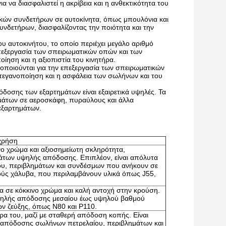
 να διασφαλιστεί η ακρίβεια και η ανθεκτικότητα του
κών συνδετήρων σε αυτοκίνητα, όπως μπουλόνια και
νδετήρων, διασφαλίζοντας την ποιότητα και την
υ αυτοκινήτου, το οποίο περιέχει μεγάλο αριθμό
πεξεργασία των σπειρωματικών οπών και των
ίηση και η αξιοπιστία του κινητήρα.
μοποιούνται για την επεξεργασία των σπειρωματικών
τεγανοποίηση και η ασφάλεια των σωλήνων και του
πόδοσης των εξαρτημάτων είναι εξαιρετικά υψηλές. Τα
ημάτων σε αεροσκάφη, πυραύλους και άλλα
 εξαρτημάτων.
χρήση
νο χρώμα και αξιοσημείωτη σκληρότητα,
μάτων υψηλής απόδοσης. Επιπλέον, είναι απόλυτα
ου, περιβλημάτων και συνδέσμων που ανήκουν σε
ούς χάλυβα, που περιλαμβάνουν υλικά όπως J55,
τα σε κόκκινο χρώμα και καλή αντοχή στην κρούση.
υψηλής απόδοσης μεσαίου έως υψηλού βαθμού
ν ζεύξης, όπως N80 και P110.
τρα του, μαζί με σταθερή απόδοση κοπής. Είναι
 απόδοσης σωλήνων πετρελαίου, περιβλημάτων και