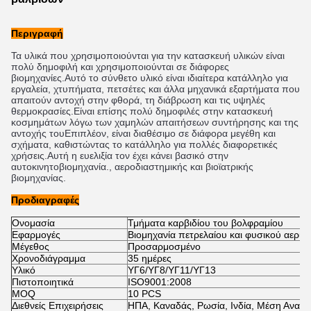
Περιγραφή
Τα υλικά που χρησιμοποιούνται για την κατασκευή υλικών είναι
πολύ δημοφιλή και χρησιμοποιούνται σε διάφορες
βιομηχανίες.Αυτό το σύνθετο υλικό είναι ιδιαίτερα κατάλληλο για
εργαλεία, χτυπήματα, πετσέτες και άλλα μηχανικά εξαρτήματα που
απαιτούν αντοχή στην φθορά, τη διάβρωση και τις υψηλές
θερμοκρασίες.Είναι επίσης πολύ δημοφιλές στην κατασκευή
κοσμημάτων λόγω των χαμηλών απαιτήσεων συντήρησης και της
αντοχής τουΕπιπλέον, είναι διαθέσιμο σε διάφορα μεγέθη και
σχήματα, καθιστώντας το κατάλληλο για πολλές διαφορετικές
χρήσεις.Αυτή η ευελιξία τον έχει κάνει βασικό στην
αυτοκινητοβιομηχανία., αεροδιαστημικής και βιοϊατρικής
βιομηχανίας.
Προδιαγραφές
Ονομασία
Τμήματα καρβιδίου του βολφραμίου
Εφαρμογές
Βιομηχανία πετρελαίου και φυσικού αερίο
Μέγεθος
Προσαρμοσμένο
Χρονοδιάγραμμα
35 ημέρες
Υλικό
ΥΓ6/ΥΓ8/ΥΓ11/ΥΓ13
Πιστοποιητικά
ISO9001:2008
MOQ
10 PCS
Διεθνείς Επιχειρήσεις
ΗΠΑ, Καναδάς, Ρωσία, Ινδία, Μέση Ανατολ