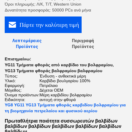
Όροι πληρωμής: Λ/Κ, Τ/Τ, Western Union
Δυνατότητα προσφοράς: 50000 PCs ανά μήνα
Πάρτε την καλύτερη τιμή
Λεπτομέρειες
Περιγραφή
Προϊόντος
Προϊόντος
Επισημαίνω:
YG11 Τμήματα φθοράς από καρβίδιο του βολφραμίου
,
YG13 Τμήματα φθοράς βαλφραμίου βαλφραμίου
Τύπος:
Ένδυση - ανθεκτικά μέρη
Υλικό:
Καρβίδιο βουλγαρίου 100%
Εφαρμογή:
Πετρέλαιο
Μέγεθος:
Δέχεται OEM
Όνομα προϊόντων:
Μέρη καρβιδίου βολφραμίου
Ειδικότητα:
αντοχή στην φθορά
YG8 YG11 YG13 Τμήματα φθοράς καρβιδίου βολφραμίου για
τη βιομηχανία πετρελαίου και φυσικού αερίου
Πρωταθλήτρια ποιότητα συσσωρευτών βαλβίδων
βαλβίδων βαλβίδων βαλβίδων βαλβίδων βαλβίδων
βαλβίδων