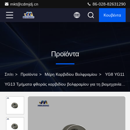
mkt@cdmjdj.cn
86-028-82631290
Κουβέντα
Προϊόντα
Σπίτι
>
Προϊόντα
>
Μέρη Καρβιδίου Βολφραμίου
>
YG8 YG11
YG13 Τμήματα φθοράς καρβιδίου βολφραμίου για τη βιομηχανία
πετρελαίου και φυσικού αερίου