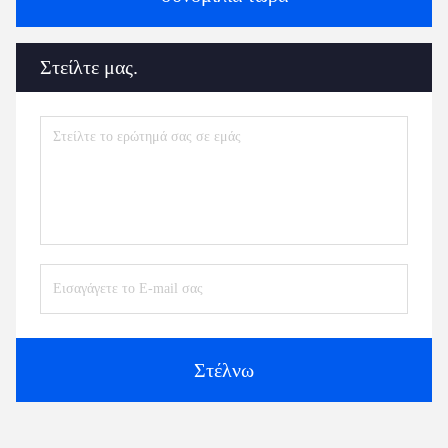
Στείλτε μας.
Στέλνω