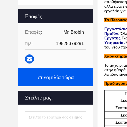
αποθήκευση.
αλλά είναι ε
εργαλείο γι
Επαφές
Τα Πλεονεκ
Εργοστάσι
Επαφές:
Mr. Brobin
Προϊόν:
Όλα
Εργάτης
:
Τώ
Υπηρεσία:
Έ
τηλ:
19828379291
του νέου πρ
Χαρακτήρα
Το μαχαίρι α
στην φθορά.
λεπίδας είνα
συνομιλία τώρα
Προδιαγραφ
Π
Στείλτε μας.
Σκο
Σκοπι
Σκο
Σκοπι