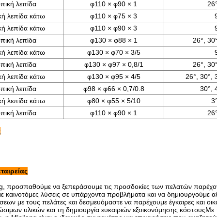
πική λεπίδα
φ110 × φ90 × 1
26°
κή λεπίδα κάτω
φ110 × φ75 × 3
κή λεπίδα κάτω
φ110 × φ90 × 3
πική λεπίδα
φ130 × φ88 × 1
26°, 30°
κή λεπίδα κάτω
φ130 × φ70 × 3/5
πική λεπίδα
φ130 × φ97 × 0,8/1
26°, 30°
κή λεπίδα κάτω
φ130 × φ95 × 4/5
26°, 30°, 
πική λεπίδα
φ98 × φ66 × 0,7/0.8
30°, 
κή λεπίδα κάτω
φ80 × φ55 × 5/10
3°
πική λεπίδα
φ110 × φ90 × 1
26°
ς
εταιρείας
ng, προσπαθούμε να ξεπεράσουμε τις προσδοκίες των πελατών παρέχον
ε καινοτόμες λύσεις σε υπάρχοντα προβλήματα και να δημιουργούμε αξ
σεων με τους πελάτες και δεσμευόμαστε να παρέχουμε έγκαιρες και οικ
ώσιμων υλικών και τη δημιουργία ευκαιριών εξοικονόμησης κόστουςΜε 