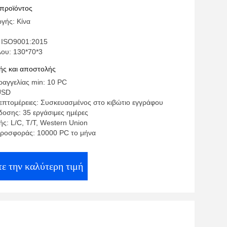
 προϊόντος
γής: Κίνα
 ISO9001:2015
λου: 130*70*3
ς και αποστολής
αγγελίας min: 10 PC
USD
επτομέρειες: Συσκευασμένος στο κιβώτιο εγγράφου
οσης: 35 εργάσιμες ημέρες
ς: L/C, T/T, Western Union
ροσφοράς: 10000 PC το μήνα
ε την καλύτερη τιμή