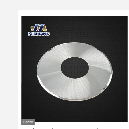
Βίντεο