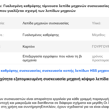
ω:
Γυαλισμένη καθρέφτης τέμνουσα λεπίδα μηχανών συσκευασία
που γυαλίζεται σχισμή των λεπίδων μηχανών
ία:
Λεπίδα μηχανών συσκευασίας
Υλικό:
ε.:
Γυαλισμένος καθρέφτης
Μέγεθος:
:
Καρτόνι
ΓΟΥΡΓΟΥΡ
Επεξεργασία εγγράφου που κάνει τη βι
χρόνος
ομηχανία
προετοιμασ
 καθρέφτης συσκευασίας συσκευασία κοπής λεπίδων HSS μηχαν
χύτητα εξατομικευμένη συσκευασία μηχανή κόψιμο λεπίδα
των συσκευαστών είναι απαραίτητα εργαλεία για κάθε γραμμή παραγωγ
ντοχή και μακροζωία και διατίθενται σε διάφορα σχήματα και μεγέθη.Οι 
ς στη χρήση και συντήρησηΕπιπλέον, έχουν σχεδιαστεί για να είναι ελα