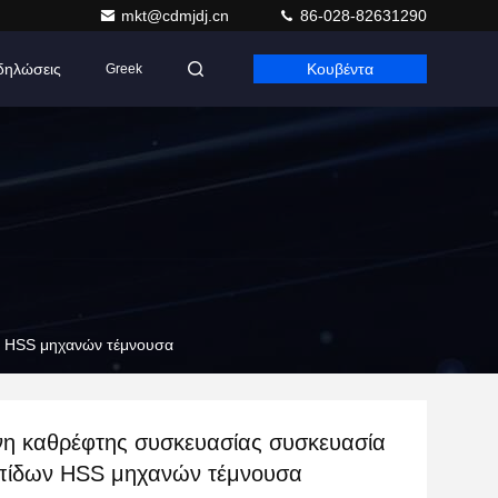
mkt@cdmjdj.cn
86-028-82631290
δηλώσεις
Κουβέντα
Greek
ν HSS μηχανών τέμνουσα
νη καθρέφτης συσκευασίας συσκευασία
πίδων HSS μηχανών τέμνουσα