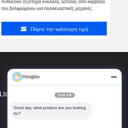
Ανθεκτικό σχιστήρα κυκλικής λεπίδας από καρβίδιο
Μηχ
του βολφραμίνου για συσκευαστικές μηχανές
για 
Πάρτε την καλύτερη τιμή
Hongbin
Ltd.
9:04 AM
Good day, what product are you looking 
Γρήγοροι Σύνδεσμοι
for?
Προφίλ εταιρείας