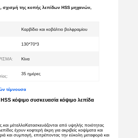
ς
,
σχισμή της κοπής λεπίδων HSS μηχανών
,
Καρβίδιο και κοβάλτιο βολφραμίου
130*70*3
ΙΣΜΑ:
Κίνα
35 ημέρες
ίας:
ών τέμνουσα
 HSS κόψιμο συσκευασία κόψιμο λεπίδα
ής.και μέταλλοΚατασκευάζονται από υψηλής ποιότητας
λεπίδες έχουν κοφτερή άκρη για ακριβείς κοψίματα και
φριά και συμπαγή, επιτρέποντας την εύκολη μεταφορά και