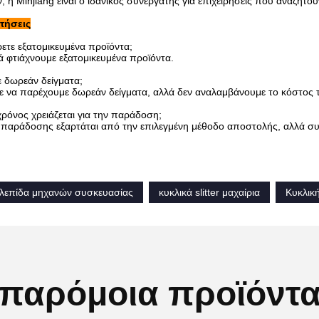
 η Minjiang είναι ο ιδανικός συνεργάτης για επιχειρήσεις που αναζητού
τήσεις
ετε εξατομικευμένα προϊόντα;
ά φτιάχνουμε εξατομικευμένα προϊόντα.
ε δωρεάν δείγματα;
 να παρέχουμε δωρεάν δείγματα, αλλά δεν αναλαμβάνουμε το κόστος τ
ρόνος χρειάζεται για την παράδοση;
 παράδοσης εξαρτάται από την επιλεγμένη μέθοδο αποστολής, αλλά συ
λεπίδα μηχανών συσκευασίας
κυκλικά slitter μαχαίρια
Κυκλικ
παρόμοια προϊόντ