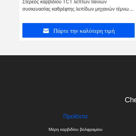
Στερεός καρβιδίου TCT λεπτών ταινιών
ου
συσκευασίας καθρέφτης λεπίδων μηχανών τέμνων
που γυαλίζεται
Πάρτε την καλύτερη τιμή
Che
Προϊόντα
Μέρη καρβιδίου βολφραμίου