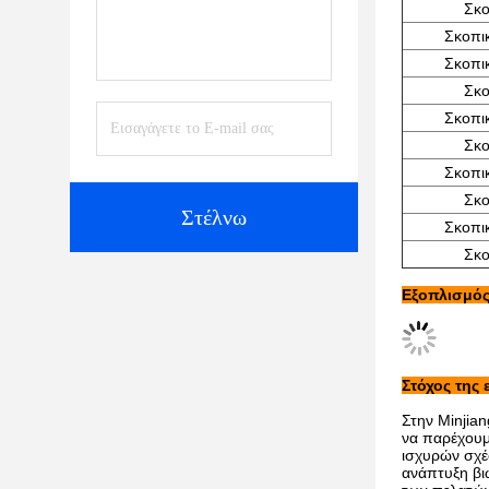
Σκο
Σκοπι
Σκοπι
Σκο
Σκοπι
Σκο
Σκοπι
Σκο
Στέλνω
Σκοπι
Σκο
Εξοπλισμό
Στόχος της 
Στην Minjia
να παρέχουμ
ισχυρών σχέ
ανάπτυξη βι