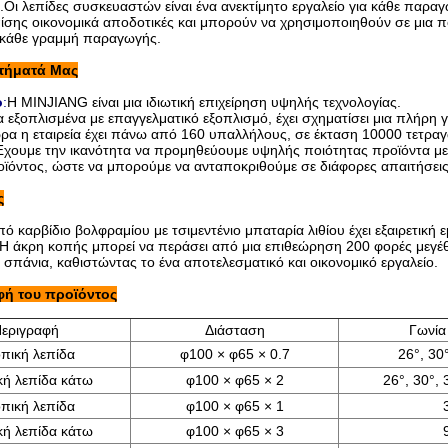
Οι λεπίδες συσκευαστών είναι ένα ανεκτίμητο εργαλείο για κάθε παραγω
πίσης οικονομικά αποδοτικές και μπορούν να χρησιμοποιηθούν σε μια πο
α κάθε γραμμή παραγωγής.
τήματά Μας
ο
:
Η MINJIANG είναι μια ιδιωτική επιχείρηση υψηλής τεχνολογίας.
 εξοπλισμένα με επαγγελματικό εξοπλισμό, έχει σχηματίσει μια πλήρη
ρα η εταιρεία έχει πάνω από 160 υπαλλήλους, σε έκταση 10000 τετρα
χουμε την ικανότητα να προμηθεύουμε υψηλής ποιότητας προϊόντα με
οϊόντος, ώστε να μπορούμε να ανταποκριθούμε σε διάφορες απαιτήσει
ς
πό καρβίδιο βολφραμίου με τσιμεντένιο μπαταρία λιθίου έχει εξαιρετική
Η άκρη κοπής μπορεί να περάσει από μια επιθεώρηση 200 φορές μεγέ
ι σπάνια, καθιστώντας το ένα αποτελεσματικό και οικονομικό εργαλείο.
ή του προϊόντος
εριγραφή
Διάσταση
Γωνία
πική λεπίδα
φ100 × φ65 × 0.7
26°, 30°
κή λεπίδα κάτω
φ100 × φ65 × 2
26°, 30°, 
πική λεπίδα
φ100 × φ65 × 1
κή λεπίδα κάτω
φ100 × φ65 × 3