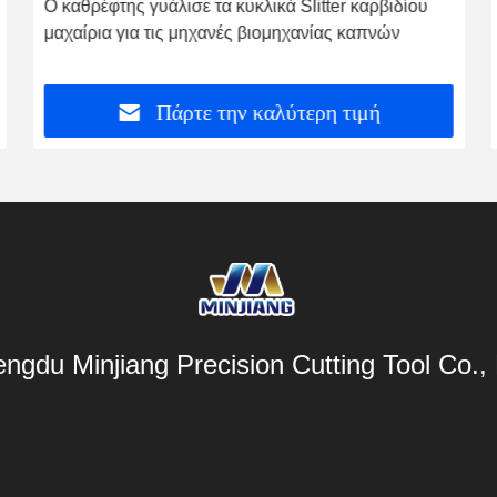
Ο καθρέφτης γυάλισε τα κυκλικά Slitter καρβιδίου
μαχαίρια για τις μηχανές βιομηχανίας καπνών
Πάρτε την καλύτερη τιμή
ngdu Minjiang Precision Cutting Tool Co., 