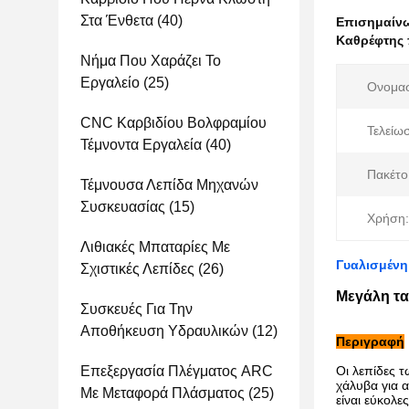
Στα Ένθετα
(40)
Επισημαίν
Καθρέφτης 
Νήμα Που Χαράζει Το
Εργαλείο
(25)
Ονομασ
CNC Καρβιδίου Βολφραμίου
Τελείωσ
Τέμνοντα Εργαλεία
(40)
Πακέτο
Τέμνουσα Λεπίδα Μηχανών
Συσκευασίας
(15)
Χρήση:
Λιθιακές Μπαταρίες Με
Γυαλισμένη
Σχιστικές Λεπίδες
(26)
Μεγάλη τα
Συσκευές Για Την
Αποθήκευση Υδραυλικών
(12)
Περιγραφή
Επεξεργασία Πλέγματος ARC
Οι λεπίδες 
χάλυβα για α
Με Μεταφορά Πλάσματος
(25)
είναι εύκολε