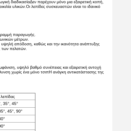
γική διαδικασίαΔεν παρέχουν μόνο μια εξαιρετική κοπή,
ικιλία υλικών.Οι λεπίδες συσκευαστών είναι το ιδανικό
 γραμμή παραγωγής.
γωνικών μέτρων.
 υψηλή απόδοση, καθώς και την ικανότητα ανάπτυξης
ς των πελατών.
 εμφάνιση, υψηλό βαθμό συνέπειας και εξαιρετική αντοχή
θυνση χωρίς ένα μόνο τσιπΗ ανάγκη αντικατάστασης της
 λεπίδας
, 35°, 45°
35°, 45°, 90°
30°
90°