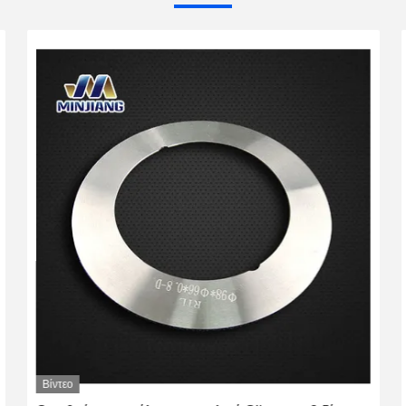
Βίντεο