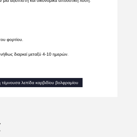
ν μια αξιόπιστη και οικονομικά αποδοτική λύση.
ου φορτίου.
νήθως διαρκεί μεταξύ 4-10 ημερών.
ή τέμνουσα λεπίδα καρβιδίου βολφραμίου
α