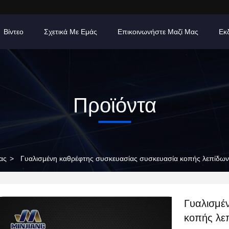
Βίντεο
Σχετικά Με Εμάς
Επικοινωνήστε Μαζί Μας
Εκ
Προϊόντα
ας
>
Γυαλισμένη καθρέφτης συσκευασίας συσκευασία κοπής λεπίδω
Γυαλισμέ
κοπής λε