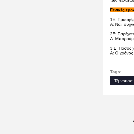
των πελατών,
Γενικές ερω
1Ε: Προσφέρ
Α: Ναι, συχν
2Ε: Παρέχετ
Α: Μπορούμε
3.
Ε: Πόσος χ
Α: Ο χρόνος
Tags:
Τέμνουσα 