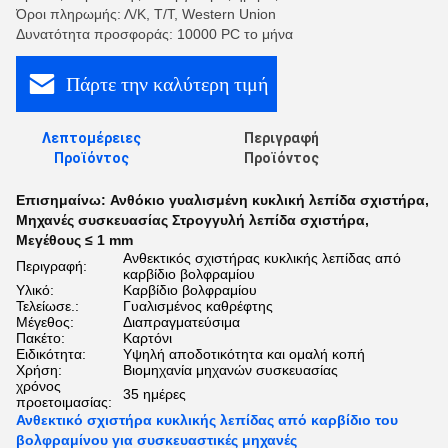
Όροι πληρωμής: Λ/Κ, Τ/Τ, Western Union
Δυνατότητα προσφοράς: 10000 PC το μήνα
Πάρτε την καλύτερη τιμή
Λεπτομέρειες
Περιγραφή
Προϊόντος
Προϊόντος
Επισημαίνω:
Ανθόκιο γυαλισμένη κυκλική λεπίδα σχιστήρα
,
Μηχανές συσκευασίας Στρογγυλή λεπίδα σχιστήρα
,
Μεγέθους ≤ 1 mm
Ανθεκτικός σχιστήρας κυκλικής λεπίδας από
Περιγραφή:
καρβίδιο βολφραμίου
Υλικό:
Καρβίδιο βολφραμίου
Τελείωσε.:
Γυαλισμένος καθρέφτης
Μέγεθος:
Διαπραγματεύσιμα
Πακέτο:
Καρτόνι
Ειδικότητα:
Υψηλή αποδοτικότητα και ομαλή κοπή
Χρήση:
Βιομηχανία μηχανών συσκευασίας
χρόνος
35 ημέρες
προετοιμασίας:
Ανθεκτικό σχιστήρα κυκλικής λεπίδας από καρβίδιο του
βολφραμίνου για συσκευαστικές μηχανές