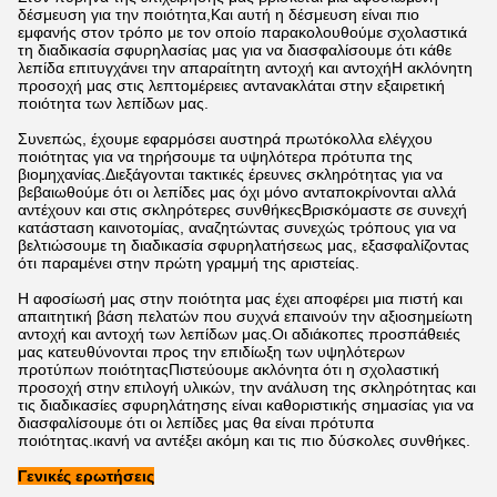
δέσμευση για την ποιότητα,Και αυτή η δέσμευση είναι πιο
εμφανής στον τρόπο με τον οποίο παρακολουθούμε σχολαστικά
τη διαδικασία σφυρηλασίας μας για να διασφαλίσουμε ότι κάθε
λεπίδα επιτυγχάνει την απαραίτητη αντοχή και αντοχήΗ ακλόνητη
προσοχή μας στις λεπτομέρειες αντανακλάται στην εξαιρετική
ποιότητα των λεπίδων μας.
Συνεπώς, έχουμε εφαρμόσει αυστηρά πρωτόκολλα ελέγχου
ποιότητας για να τηρήσουμε τα υψηλότερα πρότυπα της
βιομηχανίας.Διεξάγονται τακτικές έρευνες σκληρότητας για να
βεβαιωθούμε ότι οι λεπίδες μας όχι μόνο ανταποκρίνονται αλλά
αντέχουν και στις σκληρότερες συνθήκεςΒρισκόμαστε σε συνεχή
κατάσταση καινοτομίας, αναζητώντας συνεχώς τρόπους για να
βελτιώσουμε τη διαδικασία σφυρηλατήσεως μας, εξασφαλίζοντας
ότι παραμένει στην πρώτη γραμμή της αριστείας.
Η αφοσίωσή μας στην ποιότητα μας έχει αποφέρει μια πιστή και
απαιτητική βάση πελατών που συχνά επαινούν την αξιοσημείωτη
αντοχή και αντοχή των λεπίδων μας.Οι αδιάκοπες προσπάθειές
μας κατευθύνονται προς την επιδίωξη των υψηλότερων
προτύπων ποιότηταςΠιστεύουμε ακλόνητα ότι η σχολαστική
προσοχή στην επιλογή υλικών, την ανάλυση της σκληρότητας και
τις διαδικασίες σφυρηλάτησης είναι καθοριστικής σημασίας για να
διασφαλίσουμε ότι οι λεπίδες μας θα είναι πρότυπα
ποιότητας.ικανή να αντέξει ακόμη και τις πιο δύσκολες συνθήκες.
Γενικές ερωτήσεις