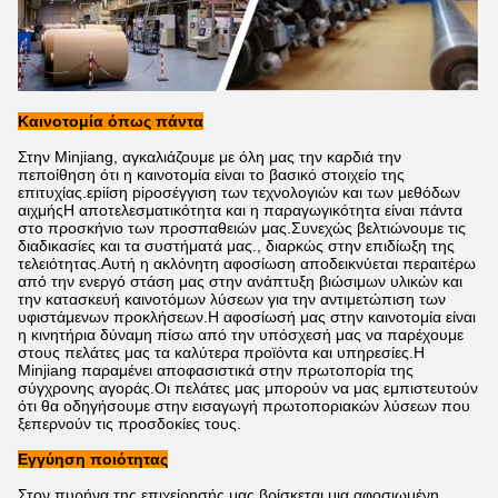
Καινοτομία όπως πάντα
Στην Minjiang, αγκαλιάζουμε με όλη μας την καρδιά την
πεποίθηση ότι η καινοτομία είναι το βασικό στοιχείο της
επιτυχίας.εpiίση piροσέγγιση των τεχνολογιών και των μεθόδων
αιχμήςΗ αποτελεσματικότητα και η παραγωγικότητα είναι πάντα
στο προσκήνιο των προσπαθειών μας.Συνεχώς βελτιώνουμε τις
διαδικασίες και τα συστήματά μας., διαρκώς στην επιδίωξη της
τελειότητας.Αυτή η ακλόνητη αφοσίωση αποδεικνύεται περαιτέρω
από την ενεργό στάση μας στην ανάπτυξη βιώσιμων υλικών και
την κατασκευή καινοτόμων λύσεων για την αντιμετώπιση των
υφιστάμενων προκλήσεων.Η αφοσίωσή μας στην καινοτομία είναι
η κινητήρια δύναμη πίσω από την υπόσχεσή μας να παρέχουμε
στους πελάτες μας τα καλύτερα προϊόντα και υπηρεσίες.Η
Minjiang παραμένει αποφασιστικά στην πρωτοπορία της
σύγχρονης αγοράς.Οι πελάτες μας μπορούν να μας εμπιστευτούν
ότι θα οδηγήσουμε στην εισαγωγή πρωτοποριακών λύσεων που
ξεπερνούν τις προσδοκίες τους.
Εγγύηση ποιότητας
Στον πυρήνα της επιχείρησής μας βρίσκεται μια αφοσιωμένη