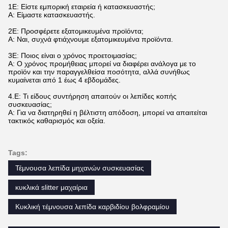
1Ε: Είστε εμπορική εταιρεία ή κατασκευαστής;
Α: Είμαστε κατασκευαστής.
2Ε: Προσφέρετε εξατομικευμένα προϊόντα;
Α: Ναι, συχνά φτιάχνουμε εξατομικευμένα προϊόντα.
3Ε: Ποιος είναι ο χρόνος προετοιμασίας;
Α: Ο χρόνος προμήθειας μπορεί να διαφέρει ανάλογα με το
προϊόν και την παραγγελθείσα ποσότητα, αλλά συνήθως
κυμαίνεται από 1 έως 4 εβδομάδες.
4.
Ε: Τι είδους συντήρηση απαιτούν οι λεπίδες κοπής
συσκευασίας;
Α: Για να διατηρηθεί η βέλτιστη απόδοση, μπορεί να απαιτείται
τακτικός καθαρισμός και οξεία.
Tags:
Τέμνουσα λεπίδα μηχανών συσκευασίας
κυκλικά slitter μαχαίρια
Κυκλική τέμνουσα λεπίδα καρβιδίου βολφραμίου