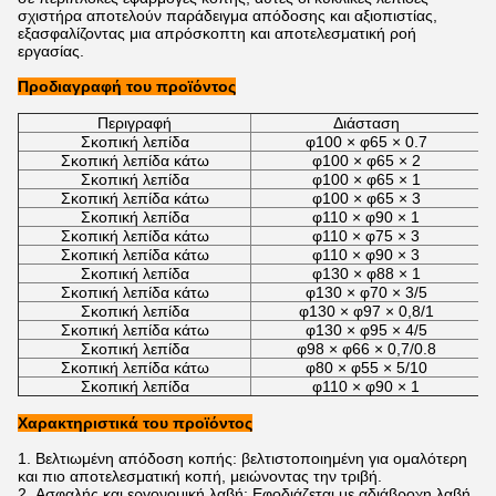
σχιστήρα αποτελούν παράδειγμα απόδοσης και αξιοπιστίας,
εξασφαλίζοντας μια απρόσκοπτη και αποτελεσματική ροή
εργασίας.
Προδιαγραφή του προϊόντος
Περιγραφή
Διάσταση
Σκοπική λεπίδα
φ100 × φ65 × 0.7
Σκοπική λεπίδα κάτω
φ100 × φ65 × 2
Σκοπική λεπίδα
φ100 × φ65 × 1
Σκοπική λεπίδα κάτω
φ100 × φ65 × 3
Σκοπική λεπίδα
φ110 × φ90 × 1
Σκοπική λεπίδα κάτω
φ110 × φ75 × 3
Σκοπική λεπίδα κάτω
φ110 × φ90 × 3
Σκοπική λεπίδα
φ130 × φ88 × 1
Σκοπική λεπίδα κάτω
φ130 × φ70 × 3/5
Σκοπική λεπίδα
φ130 × φ97 × 0,8/1
Σκοπική λεπίδα κάτω
φ130 × φ95 × 4/5
Σκοπική λεπίδα
φ98 × φ66 × 0,7/0.8
Σκοπική λεπίδα κάτω
φ80 × φ55 × 5/10
Σκοπική λεπίδα
φ110 × φ90 × 1
Χαρακτηριστικά του προϊόντος
Βελτιωμένη απόδοση κοπής: βελτιστοποιημένη για ομαλότερη
και πιο αποτελεσματική κοπή, μειώνοντας την τριβή.
Ασφαλής και εργονομική λαβή: Εφοδιάζεται με αδιάβροχη λαβή,