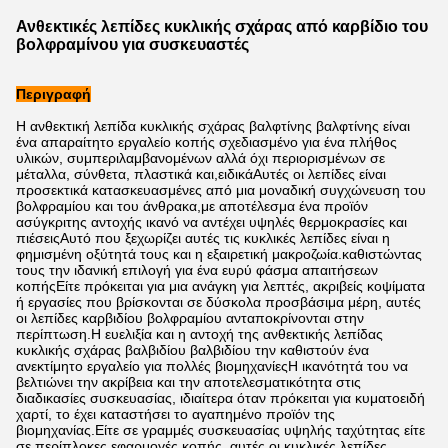
Ανθεκτικές λεπίδες κυκλικής σχάρας από καρβίδιο του
βολφραμίνου για συσκευαστές
Περιγραφή
Η ανθεκτική λεπίδα κυκλικής σχάρας βαλφτίνης βαλφτίνης είναι
ένα απαραίτητο εργαλείο κοπής σχεδιασμένο για ένα πλήθος
υλικών, συμπεριλαμβανομένων αλλά όχι περιορισμένων σε
μέταλλα, σύνθετα, πλαστικά και,ειδικάΑυτές οι λεπίδες είναι
προσεκτικά κατασκευασμένες από μια μοναδική συγχώνευση του
βολφραμίου και του άνθρακα,με αποτέλεσμα ένα προϊόν
ασύγκριτης αντοχής ικανό να αντέχει υψηλές θερμοκρασίες και
πιέσειςΑυτό που ξεχωρίζει αυτές τις κυκλικές λεπίδες είναι η
φημισμένη οξύτητά τους και η εξαιρετική μακροζωία.καθιστώντας
τους την ιδανική επιλογή για ένα ευρύ φάσμα απαιτήσεων
κοπήςΕίτε πρόκειται για μια ανάγκη για λεπτές, ακριβείς κοψίματα
ή εργασίες που βρίσκονται σε δύσκολα προσβάσιμα μέρη, αυτές
οι λεπίδες καρβιδίου βολφραμίου ανταποκρίνονται στην
περίπτωση.Η ευελιξία και η αντοχή της ανθεκτικής λεπίδας
κυκλικής σχάρας βαλβιδίου βαλβιδίου την καθιστούν ένα
ανεκτίμητο εργαλείο για πολλές βιομηχανίεςΗ ικανότητά του να
βελτιώνει την ακρίβεια και την αποτελεσματικότητα στις
διαδικασίες συσκευασίας, ιδιαίτερα όταν πρόκειται για κυματοειδή
χαρτί, το έχει καταστήσει το αγαπημένο προϊόν της
βιομηχανίας.Είτε σε γραμμές συσκευασίας υψηλής ταχύτητας είτε
σε περίπλοκες εφαρμογές κοπής, αυτές οι κυκλικές λεπίδες