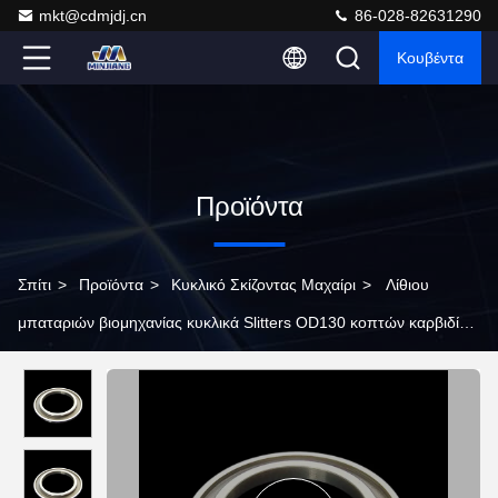
mkt@cdmjdj.cn
86-028-82631290
Κουβέντα
Προϊόντα
Σπίτι
>
Προϊόντα
>
Κυκλικό Σκίζοντας Μαχαίρι
>
Λίθιου
μπαταριών βιομηχανίας κυκλικά Slitters OD130 κοπτών καρβιδίου
περιστροφικά