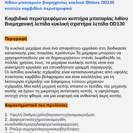
Λίθιου μπαταριών βιομηχανίας κυκλικά Slitters OD130
κοπτών καρβιδίου περιστροφικά
Καρβιδικό περιστρεφόμενο κοπτήρα μπαταρίας λιθίου
Βιομηχανική λεπίδα κυκλική σχιστήρα λεπίδα OD130
Περιγραφή
Τα κυκλικά μαχαίρια είναι ένα απαραίτητο εργαλείο στη διαδικασία
κατασκευής μιας ποικιλίας προϊόντων.Τα μαχαίρια μπορούν να
χρησιμοποιηθούν για να δημιουργήσουν στενές λωρίδεςΜε τις
πολλές χρήσεις τους, τα μαχαίρια κυκλικής κοπής είναι ένα
ανεκτίμητο εργαλείο για οποιαδήποτε γραμμή παραγωγής.
Οι λεπίδες κυκλικής σχάραξης είναι κατασκευασμένες από υψηλής
ποιότητας καρβίδιο βολφραμίου και είναι κατάλληλες για τη
λειτουργία σχάραξης και διάφορους τύπους μηχανών
σχάραξης.Μια καλή μηχανή κοπής απαιτεί οι λεπίδες της μηχανής
κοπής να έχουν τη μικρότερη αντίσταση κοπής, η υψηλότερη
αντοχή στην φθορά, και μια κοφτερή και ανθεκτική άκρη κοπής.
Χαρακτηριστικά του προϊόντος
Υψηλή
-
βαθμός
χάλυβα
για
αντοχή
και
μακροζωία.
Διαφορετικά
σχήματα
και
μεγέθη 
είναι
διαθέσιμα
για
Διαφορετικά
εφαρμογές.
Ράιζερ
-
αιχμηρό
άκρη
για
ακριβής
Κόψεις.