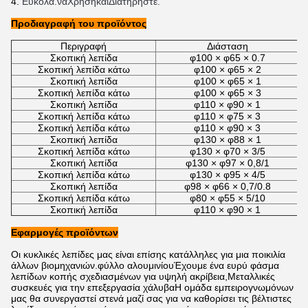
Εύκολα.
να
Χρήση
και
Διατηρήστε.
Προδιαγραφή του προϊόντος
Περιγραφή
Διάσταση
Σκοπική λεπίδα
φ100 × φ65 × 0.7
Σκοπική λεπίδα κάτω
φ100 × φ65 × 2
Σκοπική λεπίδα
φ100 × φ65 × 1
Σκοπική λεπίδα κάτω
φ100 × φ65 × 3
Σκοπική λεπίδα
φ110 × φ90 × 1
Σκοπική λεπίδα κάτω
φ110 × φ75 × 3
Σκοπική λεπίδα κάτω
φ110 × φ90 × 3
Σκοπική λεπίδα
φ130 × φ88 × 1
Σκοπική λεπίδα κάτω
φ130 × φ70 × 3/5
Σκοπική λεπίδα
φ130 × φ97 × 0,8/1
Σκοπική λεπίδα κάτω
φ130 × φ95 × 4/5
Σκοπική λεπίδα
φ98 × φ66 × 0,7/0.8
Σκοπική λεπίδα κάτω
φ80 × φ55 × 5/10
Σκοπική λεπίδα
φ110 × φ90 × 1
Εφαρμογές προϊόντων
Οι κυκλικές λεπίδες μας είναι επίσης κατάλληλες για μια ποικιλία
άλλων βιομηχανιών.φύλλο αλουμινίουΈχουμε ένα ευρύ φάσμα
λεπίδων κοπής σχεδιασμένων για υψηλή ακρίβεια,Μεταλλικές
συσκευές για την επεξεργασία χάλυβαΗ ομάδα εμπειρογνωμόνων
μας θα συνεργαστεί στενά μαζί σας για να καθορίσει τις βέλτιστες