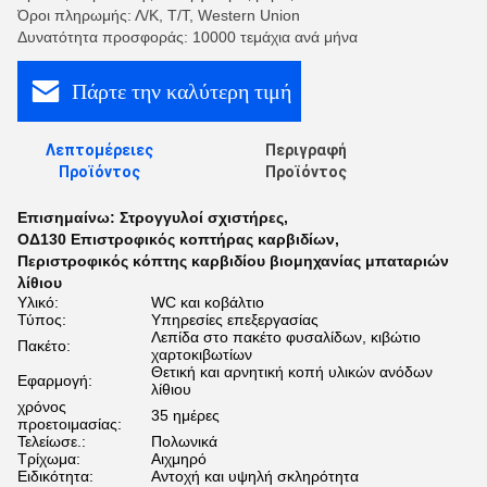
Όροι πληρωμής: Λ/Κ, Τ/Τ, Western Union
Δυνατότητα προσφοράς: 10000 τεμάχια ανά μήνα
Πάρτε την καλύτερη τιμή
Λεπτομέρειες
Περιγραφή
Προϊόντος
Προϊόντος
Επισημαίνω:
Στρογγυλοί σχιστήρες
,
ΟΔ130 Επιστροφικός κοπτήρας καρβιδίων
,
Περιστροφικός κόπτης καρβιδίου βιομηχανίας μπαταριών
λίθιου
Υλικό:
WC και κοβάλτιο
Τύπος:
Υπηρεσίες επεξεργασίας
Λεπίδα στο πακέτο φυσαλίδων, κιβώτιο
Πακέτο:
χαρτοκιβωτίων
Θετική και αρνητική κοπή υλικών ανόδων
Εφαρμογή:
λίθιου
χρόνος
35 ημέρες
προετοιμασίας:
Τελείωσε.:
Πολωνικά
Τρίχωμα:
Αιχμηρό
Ειδικότητα:
Αντοχή και υψηλή σκληρότητα