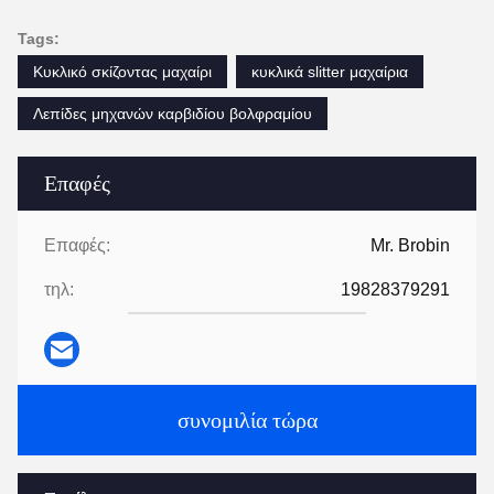
Tags:
Κυκλικό σκίζοντας μαχαίρι
κυκλικά slitter μαχαίρια
Λεπίδες μηχανών καρβιδίου βολφραμίου
Επαφές
Επαφές:
Mr. Brobin
τηλ:
19828379291
συνομιλία τώρα