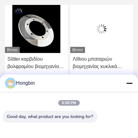
Βίντεο
Βίντεο
Slitter καρβιδίου
Λίθιου μπαταριών
βολφραμίου βιομηχανίας
βιομηχανίας κυκλικά
μπαταριών ηλεκτροδίων
Slitters OD130 κοπτών
λίθιου περιστροφική
καρβιδίου περιστροφικά
Hongbin
ή
Πάρτε την καλύτερη τιμή
Πάρτε την καλύτερη τιμή
λείανση λεπίδων
9:08 PM
Good day, what product are you looking for?
Chengdu Minjiang Precision Cutting Tool Co.,