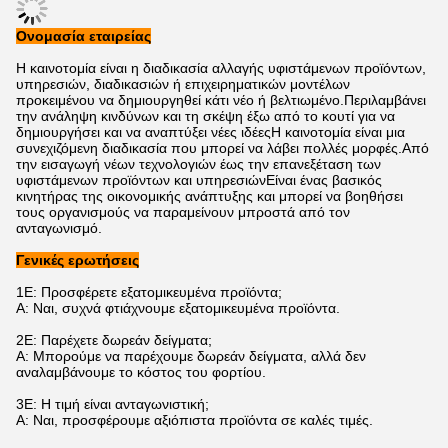
Ονομασία εταιρείας
Η καινοτομία είναι η διαδικασία αλλαγής υφιστάμενων προϊόντων,
υπηρεσιών, διαδικασιών ή επιχειρηματικών μοντέλων
προκειμένου να δημιουργηθεί κάτι νέο ή βελτιωμένο.Περιλαμβάνει
την ανάληψη κινδύνων και τη σκέψη έξω από το κουτί για να
δημιουργήσει και να αναπτύξει νέες ιδέεςΗ καινοτομία είναι μια
συνεχιζόμενη διαδικασία που μπορεί να λάβει πολλές μορφές.Από
την εισαγωγή νέων τεχνολογιών έως την επανεξέταση των
υφιστάμενων προϊόντων και υπηρεσιώνΕίναι ένας βασικός
κινητήρας της οικονομικής ανάπτυξης και μπορεί να βοηθήσει
τους οργανισμούς να παραμείνουν μπροστά από τον
ανταγωνισμό.
Γενικές ερωτήσεις
1Ε: Προσφέρετε εξατομικευμένα προϊόντα;
Α: Ναι, συχνά φτιάχνουμε εξατομικευμένα προϊόντα.
2Ε: Παρέχετε δωρεάν δείγματα;
Α: Μπορούμε να παρέχουμε δωρεάν δείγματα, αλλά δεν
αναλαμβάνουμε το κόστος του φορτίου.
3Ε: Η τιμή είναι ανταγωνιστική;
Α: Ναι, προσφέρουμε αξιόπιστα προϊόντα σε καλές τιμές.