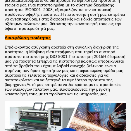
μέτρα.Δεσμευόμαστε να διατηρούμε τα υψηλότερα πρότυπα, η
εταιρεία μας είναι πιστοποιημένη με το σύστημα διαχείρισης
ποιότητας ISO9001: 2008, εξασφαλίζοντας την κατασκευή
προϊόντων υψηλής ποιότητας.Η πιστοποίηση αυτή μας επιτρέπει
να ανταποκριθούμε στις διαφορετικές και ειδικές απαιτήσεις των
αξιότιμων πελατών μας, θέτοντας την ικανοποίησή τους ως την
ύψιστη προτεραιότητά μας.
Διασφάλιση ποιότητας
Επιδιώκοντας ασύγκριτη αριστεία στη συνολική διαχείριση της
ποιότητας, η Minjiang είναι περήφανη που τηρεί το αυστηρό
πρότυπο πιστοποίησης ISO 9001.Πιστοποίηση 2015Η δέσμευσή
μας για ποιότητα ξεπερνά τις πιστοποιήσεις,όπως αποδεικνύεται
από τα βραβεία που έχουμε λάβειΗ συνεχής βελτίωση είναι ο
πυρήνας των δραστηριοτήτων μας.και η αφοσιωμένη ομάδα μας
αξιοποιεί τις τελευταίες τεχνολογίες και διαδικασίες για να
ανταποκρίνεται και να ξεπερνά τα υψηλότερα πρότυπα της
βιομηχανίαςΑυτό μας επιτρέπει να ξεπεράσουμε τις προσδοκίες
των αξιόλογων πελατών μας, εξασφαλίζοντας την μέγιστη
ικανοποίησή τους με τα προϊόντα και τις υπηρεσίες μας.