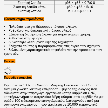
Σκοπική λεπίδα
φ98 × φ66 × 0,7/0.8
Σκοπική λεπίδα κάτω
φ80 × φ55 × 5/10
Σκοπική λεπίδα
φ110 × φ90 × 1
Πλεονέκτημα προϊόντος
Πολυδιάστατο για διάφορους τύπους υλικών.
Ρυθμίζεται για διαφορετικά πάχους υλικού.
Εξαιρετική διατήρηση άκρων για παρατεταμένη χρήση.
Ανθεκτικό στην φθορά.
Δυνατότητα λειτουργίας υψηλής ταχύτητας.
Ελάχιστα τρύπες ή παραμορφώσεις στις άκρες των σχισμών.
Βελτιωμένα χαρακτηριστικά ασφαλείας για την προστασία των
χειριστών.
Πακέτο
Προφίλ εταιρείας
Ιδρύθηκε το 1992, η Chengdu Minjiang Precision Tool Co., Ltd
είναι μια γνωστή ιδιωτική επιχείρηση υψηλής τεχνολογίας που
ειδικεύεται στην παραγωγή εργαλείων κοπής καρβιδίου CNC,
κοπτήρων νήματος πετρελαίου,Μέρη φθοράς από καρβίδιοΜε μια
ομάδα 100 ειδικευμένων επαγγελματιών, λειτουργούμε από μια
σύγχρονη εγκατάσταση που εκτείνεται σε 10.000 τετραγωνικά