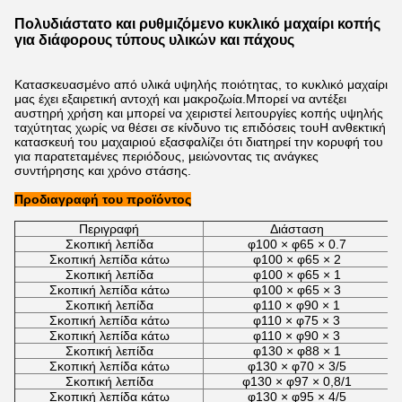
Πολυδιάστατο και ρυθμιζόμενο κυκλικό μαχαίρι κοπής
για διάφορους τύπους υλικών και πάχους
Κατασκευασμένο από υλικά υψηλής ποιότητας, το κυκλικό μαχαίρι
μας έχει εξαιρετική αντοχή και μακροζωία.Μπορεί να αντέξει
αυστηρή χρήση και μπορεί να χειριστεί λειτουργίες κοπής υψηλής
ταχύτητας χωρίς να θέσει σε κίνδυνο τις επιδόσεις τουΗ ανθεκτική
κατασκευή του μαχαιριού εξασφαλίζει ότι διατηρεί την κορυφή του
για παρατεταμένες περιόδους, μειώνοντας τις ανάγκες
συντήρησης και χρόνο στάσης.
Προδιαγραφή του προϊόντος
Περιγραφή
Διάσταση
Σκοπική λεπίδα
φ100 × φ65 × 0.7
Σκοπική λεπίδα κάτω
φ100 × φ65 × 2
Σκοπική λεπίδα
φ100 × φ65 × 1
Σκοπική λεπίδα κάτω
φ100 × φ65 × 3
Σκοπική λεπίδα
φ110 × φ90 × 1
Σκοπική λεπίδα κάτω
φ110 × φ75 × 3
Σκοπική λεπίδα κάτω
φ110 × φ90 × 3
Σκοπική λεπίδα
φ130 × φ88 × 1
Σκοπική λεπίδα κάτω
φ130 × φ70 × 3/5
Σκοπική λεπίδα
φ130 × φ97 × 0,8/1
Σκοπική λεπίδα κάτω
φ130 × φ95 × 4/5