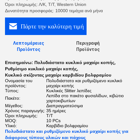
Όροι πληρωμής: Λ/Κ, Τ/Τ, Western Union
Δυνατότητα προσφοράς: 10000 τεμάχια ανά μήνα
Πάρτε την καλύτερη τιμή
Λεπτομέρειες
Περιγραφή
Προϊόντος
Προϊόντος
Επισημαίνω:
Πολυδιάστατο κυκλικό μαχαίρι κοπής
,
Ρυθμίσιμο κυκλικό μαχαίρι κοπής
,
Κυκλικό σκίζοντας μαχαίρι καρβιδίου βολφραμίου
Ονομασία του
Πολυδιάστατο και ρυθμιζόμενο κυκλικό
προϊόντος:
μαχαίρι κοπής
Τύπος:
Κυκλικές Slitter λεπίδες
Λεπίδα στο πακέτο φυσαλίδων, κιβώτιο
Πακέτο:
χαρτοκιβωτίων
Μέγεθος:
Διαπραγματεύσιμα
Χρόνος παραγωγής:
35 ημέρες
Όροι πληρωμής:
Τ/Τ
MOQ:
10 PCs
Υλικό:
Καρβίδιο βολφραμίου
Πολυδιάστατο και ρυθμιζόμενο κυκλικό μαχαίρι κοπής για
διάφορους τύπους υλικών και πάχους