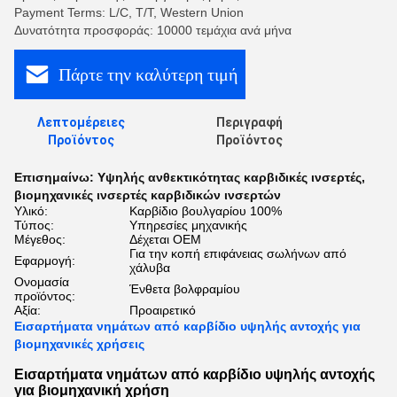
Payment Terms: L/C, T/T, Western Union
Δυνατότητα προσφοράς: 10000 τεμάχια ανά μήνα
Πάρτε την καλύτερη τιμή
Λεπτομέρειες
Περιγραφή
Προϊόντος
Προϊόντος
Επισημαίνω:
Υψηλής ανθεκτικότητας καρβιδικές ινσερτές
,
βιομηχανικές ινσερτές καρβιδικών ινσερτών
Υλικό:
Καρβίδιο βουλγαρίου 100%
Τύπος:
Υπηρεσίες μηχανικής
Μέγεθος:
Δέχεται OEM
Για την κοπή επιφάνειας σωλήνων από
Εφαρμογή:
χάλυβα
Ονομασία
Ένθετα βολφραμίου
προϊόντος:
Αξία:
Προαιρετικό
Εισαρτήματα νημάτων από καρβίδιο υψηλής αντοχής για
βιομηχανικές χρήσεις
Εισαρτήματα νημάτων από καρβίδιο υψηλής αντοχής
για βιομηχανική χρήση