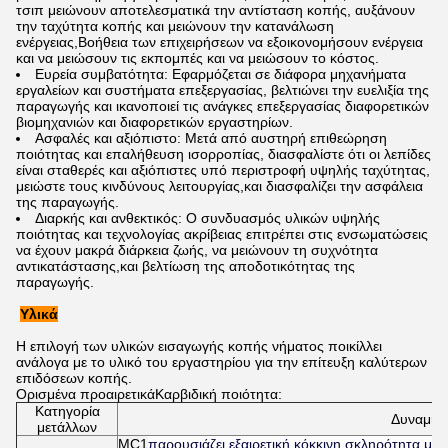
τσιπ μειώνουν αποτελεσματικά την αντίσταση κοπής, αυξάνουν
την ταχύτητα κοπής και μειώνουν την κατανάλωση
ενέργειας,Βοήθεια των επιχειρήσεων να εξοικονομήσουν ενέργεια
και να μειώσουν τις εκπομπές και να μειώσουν το κόστος.
Ευρεία συμβατότητα: Εφαρμόζεται σε διάφορα μηχανήματα
εργαλείων και συστήματα επεξεργασίας, βελτιώνει την ευελιξία της
παραγωγής και ικανοποιεί τις ανάγκες επεξεργασίας διαφορετικών
βιομηχανιών και διαφορετικών εργαστηρίων.
Ασφαλές και αξιόπιστο: Μετά από αυστηρή επιθεώρηση
ποιότητας και επαλήθευση ισορροπίας, διασφαλίστε ότι οι λεπίδες
είναι σταθερές και αξιόπιστες υπό περιστροφή υψηλής ταχύτητας,
μειώστε τους κινδύνους λειτουργίας,και διασφαλίζει την ασφάλεια
της παραγωγής.
Διαρκής και ανθεκτικός: Ο συνδυασμός υλικών υψηλής
ποιότητας και τεχνολογίας ακρίβειας επιτρέπει στις ενσωματώσεις
να έχουν μακρά διάρκεια ζωής, να μειώνουν τη συχνότητα
αντικατάστασης,και βελτίωση της αποδοτικότητας της
παραγωγής.
Υλικά
Η επιλογή των υλικών εισαγωγής κοπής νήματος ποικίλλει
ανάλογα με το υλικό του εργαστηρίου για την επίτευξη καλύτερων
επιδόσεων κοπής.
Ορισμένα προαιρετικά
Καρβιδική ποιότητα:
Κατηγορία
Δυναμικό
μετάλλων
MC1
παρουσιάζει εξαιρετική κόκκινη σκληρότητα μήτ