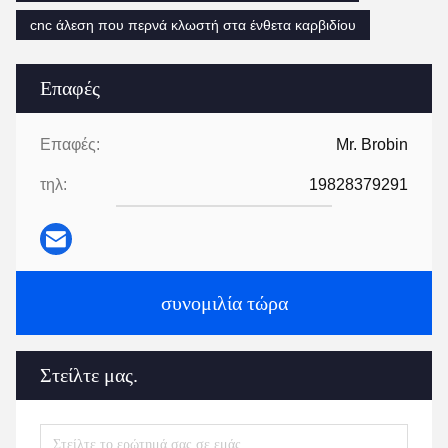
cnc άλεση που περνά κλωστή στα ένθετα καρβιδίου
Επαφές
Επαφές:
Mr. Brobin
τηλ:
19828379291
συνομιλία τώρα
Στείλτε μας.