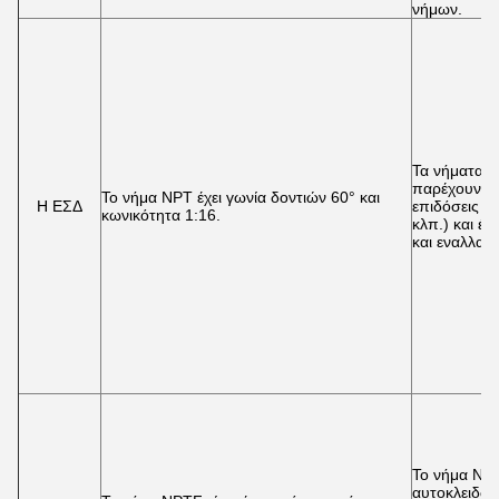
νήμων.
Τα νήματα 
παρέχουν αξ
Το νήμα NPT έχει γωνία δοντιών 60° και
Η ΕΣΔ
επιδόσεις σ
κωνικότητα 1:16.
κλπ.) και έχ
και εναλλακτ
Το νήμα NPT
αυτοκλειδωτ