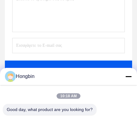
Στέλνω
Hongbin
10:18 AM
παρόμοια προϊόντα
Good day, what product are you looking for?