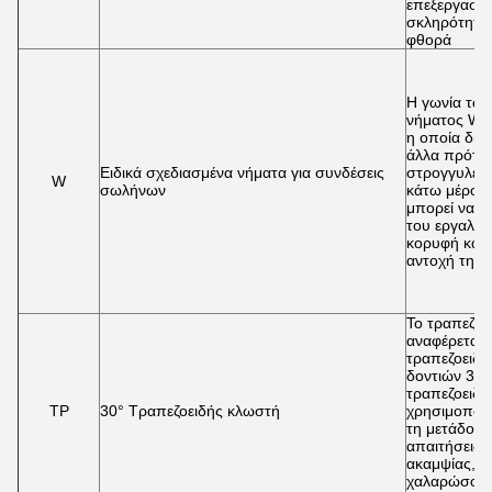
επεξεργασία
σκληρότητα 
φθορά
Η γωνία των
νήματος Whit
η οποία δια
άλλα πρότυ
Ειδικά σχεδιασμένα νήματα για συνδέσεις
στρογγυλεμέ
W
σωλήνων
κάτω μέρος 
μπορεί να μ
του εργαλεί
κορυφή και 
αντοχή της
Το τραπεζοε
αναφέρεται 
τραπεζοειδέ
δοντιών 30°
τραπεζοειδι
ΤΡ
30° Τραπεζοειδής κλωστή
χρησιμοποιο
τη μετάδοση
απαιτήσεις 
ακαμψίας,δεν
χαλαρώσουν,