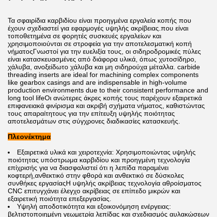
Τα σφαιρίδια καρβιδίου είναι προηγμένα εργαλεία κοπής που
έχουν σχεδιαστεί για εφαρμογές υψηλής ακρίβειας.που είναι
τοποθετημένα σε φορητές συσκευές εργαλείων και
χρησιμοποιούνται σε στροφεία για την αποτελεσματική κοπή
νήματοςΓνωστοί για την ευελιξία τους, οι σιδηροδρομικές πύλες
είναι κατασκευασμένες από διάφορα υλικά, όπως χυτοσίδηρο,
χάλυβα, ανοξείδωτο χάλυβα και μη σιδηρούχα μέταλλα. carbide
threading inserts are ideal for machining complex components
like gearbox casings and are indispensable in high-volume
production environments due to their consistent performance and
long tool lifeΟι ανώτερες άκρες κοπής τους παρέχουν εξαιρετικά
επιφανειακά φινίρισμα και ακριβή σχήματα νήματος, καθιστώντας
τους απαραίτητους για την επίτευξη υψηλής ποιότητας
αποτελεσμάτων στις σύγχρονες διαδικασίες κατασκευής.
Πλεονέκτημα
Εξαιρετικά υλικά και χειροτεχνία: Χρησιμοποιώντας υψηλής
ποιότητας υπόστρωμα καρβιδίου και προηγμένη τεχνολογία
επίχρισής για να διασφαλιστεί ότι η λεπίδα παραμένει
κοφτερή,ανθεκτικό στην φθορά και ανθεκτικό σε δύσκολες
συνθήκες εργασίαςΗ υψηλής ακρίβειας τεχνολογία αθροίσματος
CNC επιτυγχάνει έλεγχο ακρίβειας σε επίπεδο μικρών και
εξαιρετική ποιότητα επεξεργασίας.
Υψηλή αποδοτικότητα και εξοικονόμηση ενέργειας:
βελτιστοποιημένη γεωμετρία λεπίδας και σχεδιασμός αυλακώσεων