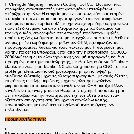
Η Chengdu Minjiang Precision Cutting Tool Co., Ltd. είναι ένας
κορυφαίος κατασκευαστής ενσωματωμάτων πεταλμάτων
στήριξης στην Κίνα.Η εταιρεία μας έχει συσσωρεύσει εκτεταμένη
εμπειρία στο σχεδιασμό και την παραγωγή τσιμεντοποιημένων
ενσωματωμάτων καρβιδίουΜε τα χρόνια έχουμε δημιουργήσει ένα
πολύ εξειδικευμένο και αποτελεσματικό εργατικό δυναμικό και
τεχνική ομάδα, αφιερωμένη στην παροχή προϊόντων υψηλής
ποιότητας.Ασχολούμαστε τόσο με τις εγχώριες όσο και τις διεθνείς
αγορές με ένα ευρύ φάσμα προϊόντων OEM, εξασφαλίζοντας
προσαρμοσμένες λύσεις για τους πελάτες μας.Η δέσμευσή μας
για την ποιότητα υπογραμμίζεται από την πιστοποίηση ISO9001-
2000Διαθέτουμε μια ολοκληρωμένη γραμμή παραγωγής και ένα
προηγμένο σύστημα επιθεώρησης, με εξοπλισμό όπως NC blade
blanks και wear part blanks, NC chaser grinders για CNC, οπτικά
profile grinders,Ειδικές σιδηροτροφικές μηχανές, υψηλής
ακρίβειας ελβετικές μηχανές άλεσης περιφερειών, μηχανές άλεσης
επιφάνειας υψηλής ακρίβειας, μηχανές άλεσης εργαλείων,
μικροσκόπια κατασκευαστών εργαλείων και OVH,μεταξύ άλλων
εργαλείων παραγωγής και επιθεώρησης αιχμήςΗ αφοσίωσή μας
στην ακρίβεια και την ποιότητα μας έχει τοποθετήσει ως έναν
αξιόπιστο συνεργάτη στη βιομηχανία εργαλείων κοπής,
ικανοποιώντας με συνέπεια τις εξελισσόμενες ανάγκες των
πελατών μας.
Προμηθευτής πηγής
Εξοικονόμηση κόστους
: Η αγορά απευθείας από τον