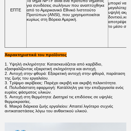
Το νήμα NPTF είναι ένα πρότυπο νήματος
μπορεί να π
για συνδέσεις σωλήνων που αναπτύχθηκε
μεγαλύτερη 
ΕΠΤΕ
από το Αμερικανικό Εθνικό Ινστιτούτο
υψηλή ακρίβ
Προτύπων (ANSI), που χρησιμοποιείται
δοντιού,και 
κυρίως στη Βόρεια Αμερική.
αποτρέψει τ
το μέσο σφρ
Χαρακτηριστικά του προϊόντος
Υψηλή σκληρότητα: Κατασκευάζεται από καρβίδιο,
εξασφαλίζοντας εξαιρετική σκληρότητα και αντοχή.
Αντοχή στην φθορά: Εξαιρετική αντοχή στην φθορά, παράταση
της ζωής του εργαλείου.
Τρίψιμο ακρίβειας: Παρέχει ακριβή και ακριβή πελεκτότητα.
Πολυδιάστατη εφαρμογή: Κατάλληλη για την επεξεργασία ενός
ευρέος φάσματος υλικών.
Αντοχή στη θερμότητα: Διατηρεί τις επιδόσεις σε υψηλές
θερμοκρασίες.
Μακρά διάρκεια ζωής εργαλείου: Απαιτεί λιγότερο συχνές
αντικαταστάσεις λόγω του ανθεκτικού υλικού.