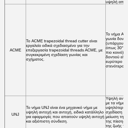
υψηλή απόδ
Το νήμα AC
γωνία δοντι
Το ACME trapezoidal thread cutter είναι
(υπάρχουν κ
εργαλείο ειδικά σχεδιασμένο για την
όπως 30°, αλ
ACME
επεξεργασία trapezoidal threads ACME, με
πιο κοινό), 
συγκεκριμένη σχεδίαση γωνίας και
δοντιού είνα
σχήματος.
ευρύτερο στ
στενότερο σ
Υψηλή αντοχ
με τα νήματ
Το νήμα UNJ είναι ένα μηχανικό νήμα με
υψηλότερη 
υψηλή αντοχή και αντοχή, ειδικά κατάλληλο
σχεδίαση αυ
UNJ
για εφαρμογές που απαιτούν υψηλή αντοχή
μείωση της
και αξιόπιστη σύνδεση.
της πίεσης 
της ζωής τ