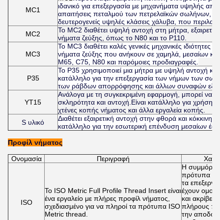
ιδανικό για επεξεργασία με μηχανήματα υψηλής από
MC1
απαιτήσεις πεταλμού των πετρελαϊκών σωλήνων, περ
δευτερογενείς υψηλές κλάσεις χάλυβα, που περιλαμ
Το MC2 διαθέτει υψηλή αντοχή στη μήτρα, εξαιρετικ
MC2
νήματα ζεύξης, όπως το N80 και το P110.
Το MC3 διαθέτει καλές γενικές μηχανικές ιδιότητες σ
MC3
νήματα ζεύξης που ανήκουν σε χαμηλά, μεσαίων κα
M65, C75, N80 και παρόμοιες προδιαγραφές.
Το P35 χρησιμοποιεί μια μήτρα με υψηλή αντοχή και
P35
κατάλληλο για την επεξεργασία των νήμων των σω
των ράβδων απορρόφησης και άλλων συναφών εξο
Ανάλογα με τη συγκεκριμένη εφαρμογή, μπορεί να είν
YT15
σκληρότητα και αντοχή.Είναι κατάλληλο για χρήση 
χτένες κοπής νήματος και άλλα εργαλεία κοπής.
Διαθέτει εξαιρετική αντοχή στην φθορά και κόκκινη
S υλικό
κατάλληλο για την εσωτερική επένδυση μεσαίων έω
Προφίλ νήματος
Ονομασία
Περιγραφή
Χαρα
Η συμμόρφω
πρότυπα ISO
τα επεξεργα
Το ISO Metric Full Profile Thread Insert είναι
έχουν ομοιό
ένα εργαλείο με πλήρες προφίλ νήματος,
και ακρίβεια
ISO
σχεδιασμένο για να πληροί τα πρότυπα ISO
πλήρους προ
Metric thread.
την αποδοτι