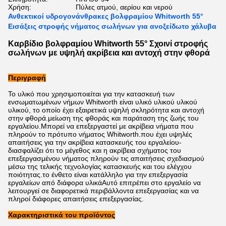
Χρήση:
Πύλες ατμού, αερίου και νερού
Ανθεκτικοί υδρογονάνθρακες βολφραμίου Whitworth 55°
Εισάξεις στροφής νήματος σωλήνων για ανοξείδωτο χάλυβα
Καρβίδιο βολφραμίου Whitworth 55° Σχοινί στροφής
σωλήνων με υψηλή ακρίβεια και αντοχή στην φθορά
Περιγραφή
Το υλικό που χρησιμοποιείται για την κατασκευή των
ενσωματωμένων νήμων Whitworth είναι υλικό υλικού υλικού
υλικού, το οποίο έχει εξαιρετικά υψηλή σκληρότητα και αντοχή
στην φθορά.μείωση της φθοράς και παράταση της ζωής του
εργαλείου.
Μπορεί να επεξεργαστεί με ακρίβεια νήματα που
πληρούν το πρότυπο νήματος Whitworth.που έχει υψηλές
απαιτήσεις για την ακρίβεια κατασκευής του εργαλείου-
διασφαλίζει ότι το μέγεθος και η ακρίβεια σχήματος του
επεξεργασμένου νήματος πληρούν τις απαιτήσεις σχεδιασμού
μέσω της τελικής τεχνολογίας κατασκευής και του ελέγχου
ποιότητας.το ένθετο είναι κατάλληλο για την επεξεργασία
εργαλείων από διάφορα υλικάΑυτό επιτρέπει στο εργαλείο να
λειτουργεί σε διαφορετικά περιβάλλοντα επεξεργασίας και να
πληροί διάφορες απαιτήσεις επεξεργασίας.
Χαρακτηριστικά του προϊόντος