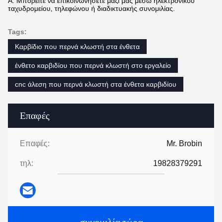
Α: Μπορείτε να επικοινωνήσετε μαζί μας μέσω ηλεκτρονικού
ταχυδρομείου, τηλεφώνου ή διαδικτυακής συνομιλίας.
Tags:
Καρβίδιο που περνά κλωστή στα ένθετα
ένθετο καρβιδίου που περνά κλωστή στο εργαλείο
cnc άλεση που περνά κλωστή στα ένθετα καρβιδίου
Επαφές
Επαφές:
Mr. Brobin
τηλ:
19828379291
συνομιλία τώρα