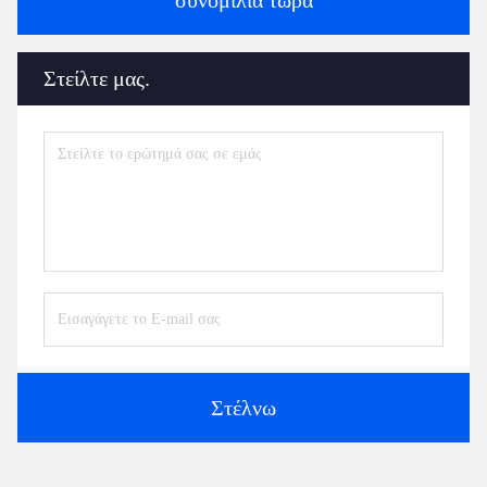
Στείλτε μας.
Στέλνω