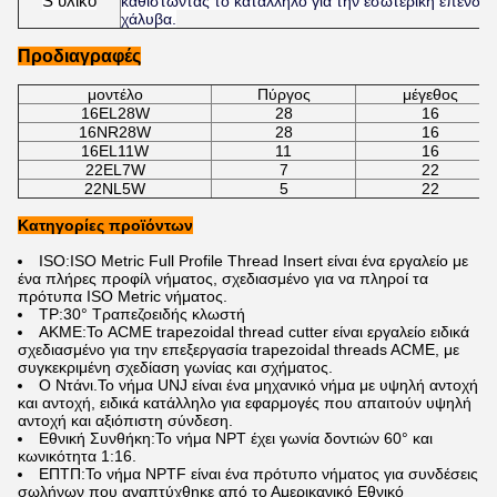
S υλικό
καθιστώντας το κατάλληλο για την εσωτερική επένδ
χάλυβα.
Προδιαγραφές
μοντέλο
Πύργος
μέγεθος
16EL28W
28
16
16NR28W
28
16
16EL11W
11
16
22EL7W
7
22
22NL5W
5
22
Κατηγορίες προϊόντων
ISO
:ISO Metric Full Profile Thread Insert είναι ένα εργαλείο με
ένα πλήρες προφίλ νήματος, σχεδιασμένο για να πληροί τα
πρότυπα ISO Metric νήματος.
ΤΡ:
30° Τραπεζοειδής κλωστή
ΑΚΜΕ:
Το ACME trapezoidal thread cutter είναι εργαλείο ειδικά
σχεδιασμένο για την επεξεργασία trapezoidal threads ACME, με
συγκεκριμένη σχεδίαση γωνίας και σχήματος.
Ο Ντάνι.
Το νήμα UNJ είναι ένα μηχανικό νήμα με υψηλή αντοχή
και αντοχή, ειδικά κατάλληλο για εφαρμογές που απαιτούν υψηλή
αντοχή και αξιόπιστη σύνδεση.
Εθνική Συνθήκη:
Το νήμα NPT έχει γωνία δοντιών 60° και
κωνικότητα 1:16.
ΕΠΤΠ:
Το νήμα NPTF είναι ένα πρότυπο νήματος για συνδέσεις
σωλήνων που αναπτύχθηκε από το Αμερικανικό Εθνικό