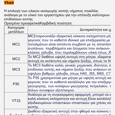
Υλικά
Η επιλογή των υλικών εισαγωγής κοπής νήματος ποικίλλει
ανάλογα με το υλικό του εργαστηρίου για την επίτευξη καλύτερων
επιδόσεων κοπής.
Ορισμένα προαιρετικά
Καρβιδική ποιότητα:
Κατηγορία
Δυναμικότητα και χρ
μετάλλων
MC1
παρουσιάζει εξαιρετική κόκκινη σκληρότητα μήτρ
γεγονός που το καθιστά ιδανικό για επεξεργασία με
MC1
πεταλμάτων.είναι απόλυτα συμβατό με τις απαιτήσει
σωλήνων, περιβλήματα και ζεύγματα που ανήκουν σε 
κλάσεις χάλυβα, που περιλαμβάνουν υλικά όπως J55,
Το MC2 διαθέτει υψηλή αντοχή στη μήτρα, εξαιρετική 
MC2
αντοχή σε αντίκτυπο.και νήματα ζεύξης, όπως το N80 
Το MC3 διαθέτει καλές γενικές μηχανικές ιδιότητες στ
MC3
επιδόσεις κοπής.και νήματα ζεύξης που ανήκουν σε 
υψηλών βαθμών χάλυβα, όπως H40, J55, M65, C75, 
Το P35 χρησιμοποιεί μια μήτρα με υψηλή αντοχή και ε
γεγονός που το καθιστά κατάλληλο για την επεξεργ
P35
γεώτρησης, των κολάρων γεώτρησης πετρελαίου, τ
άλλων συναφών εξοπλισμού.
Ανάλογα με τη συγκεκριμένη εφαρμογή, μπορεί να είναι
καλή κόκκινη σκληρότητα και αντοχή.Είναι κατάλληλο
YT15
εξειδικευμένων σπαστικών σπαστικών για χτένες κοπή
κοπής.
Διαθέτει εξαιρετική αντοχή στην φθορά και κόκκινη σ