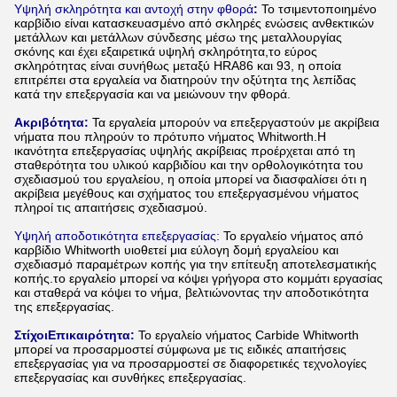
Υψηλή σκληρότητα και αντοχή στην φθορά
:
Το τσιμεντοποιημένο
καρβίδιο είναι κατασκευασμένο από σκληρές ενώσεις ανθεκτικών
μετάλλων και μετάλλων σύνδεσης μέσω της μεταλλουργίας
σκόνης και έχει εξαιρετικά υψηλή σκληρότητα,το εύρος
σκληρότητας είναι συνήθως μεταξύ HRA86 και 93, η οποία
επιτρέπει στα εργαλεία να διατηρούν την οξύτητα της λεπίδας
κατά την επεξεργασία και να μειώνουν την φθορά.
Ακριβότητα
:
Τα εργαλεία μπορούν να επεξεργαστούν με ακρίβεια
νήματα που πληρούν το πρότυπο νήματος Whitworth.Η
ικανότητα επεξεργασίας υψηλής ακρίβειας προέρχεται από τη
σταθερότητα του υλικού καρβιδίου και την ορθολογικότητα του
σχεδιασμού του εργαλείου, η οποία μπορεί να διασφαλίσει ότι η
ακρίβεια μεγέθους και σχήματος του επεξεργασμένου νήματος
πληροί τις απαιτήσεις σχεδιασμού.
Υψηλή αποδοτικότητα επεξεργασίας:
Το εργαλείο νήματος από
καρβίδιο Whitworth υιοθετεί μια εύλογη δομή εργαλείου και
σχεδιασμό παραμέτρων κοπής για την επίτευξη αποτελεσματικής
κοπής.το εργαλείο μπορεί να κόψει γρήγορα στο κομμάτι εργασίας
και σταθερά να κόψει το νήμα, βελτιώνοντας την αποδοτικότητα
της επεξεργασίας.
Στίχοι
Επικαιρότητα
:
Το εργαλείο νήματος Carbide Whitworth
μπορεί να προσαρμοστεί σύμφωνα με τις ειδικές απαιτήσεις
επεξεργασίας για να προσαρμοστεί σε διαφορετικές τεχνολογίες
επεξεργασίας και συνθήκες επεξεργασίας.