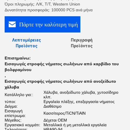
Όροι πληρωμής: Λ/Κ, Τ/Τ, Western Union
Δυνατότητα προσφοράς: 100000 PCS ανά μήνα
Πάρτε την καλύτερη τιμή
Λεπτομέρειες
Περιγραφή
Προϊόντος
Προϊόντος
Επισημαίνω:
Εισαγωγές στροφής νήματος σωλήνων από καρβίδιο του
βολφραμίνου
,
Εισαγωγές στροφής νήματος σωλήνων από ανοξείδωτο
χάλυβα
Χάλυβα, ανοξείδωτο χάλυβα, χυτοσίδηρο
Κατάλληλο για::
κλπ.
τύποι:
Εργαλεία πλέξης, επεξεργασία νήματος
Δείγμα:
Διαθέσιμο
Εισαγωγή
Κασσίτερος/TiCN/TiAlN
επίστρωμα:
Μέγεθος:
Δέχεται OEM
Εργασιακό κομμάτι:
Μεταλλικά ή μη μεταλλικά εργαλεία
Σκληρότητα:
HRA90-94