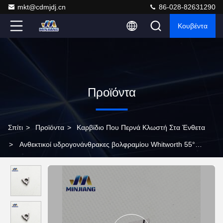
mkt@cdmjdj.cn
86-028-82631290
Κουβέντα
Προϊόντα
Σπίτι
>
Προϊόντα
>
Καρβίδιο Που Περνά Κλωστή Στα Ένθετα
>
Ανθεκτικοί υδρογονάνθρακες βολφραμίου Whitworth 55°
Εισάξεις στροφής νήματος σωλήνων για ανοξείδωτο χάλυβα