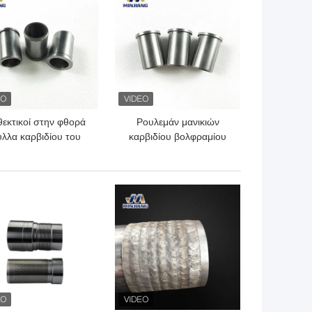
εκτικοί στην φθορά
Ρουλεμάν μανικιών
λλα καρβιδίου του
καρβιδίου βολφραμίου
βολφραμίνου
αντλιών πετρελαίου
Αντίσταση διάβρωσης
ΎΤΕΡΗ ΤΙΜΉ
ΚΑΛΎΤΕΡΗ ΤΙΜΉ