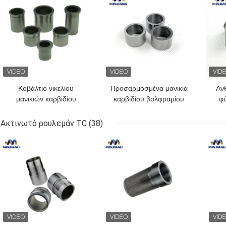
Κοβάλτιο νικελίου
Προσαρμοσμένα μανίκια
Ανθ
μανικιών καρβιδίου
καρβιδίου βολφραμίου
φύ
βολφραμίου ODM cOem
μεγέθους φέροντα που
που αντέχει τα μανίκια
γλιστρούν την αντοχή
Ακτινωτό ρουλεμάν TC
(38)
προσαρμοστών άξονων
ΚΑΛΎΤΕΡΗ ΤΙΜΉ
ΚΑΛΎΤΕΡΗ ΤΙΜΉ
ΚΑΛ
καρβιδίου YG6