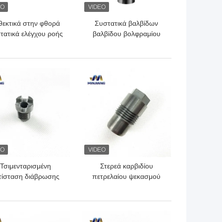
θεκτικά στην φθορά
Συστατικά βαλβίδων
τατικά ελέγχου ροής
βαλβίδου βολφραμίου
αλφραμίου για την
υψηλών επιδόσεων για
κατασκευή
ακριβή έλεγχο ροής
ΎΤΕΡΗ ΤΙΜΉ
ΚΑΛΎΤΕΡΗ ΤΙΜΉ
Τσιμενταρισμένη
Στερεά καρβιδίου
τίσταση διάβρωσης
πετρελαίου ψεκασμού
ροφυσίων καρβιδίου
υψηλή σκληρότητα
ώτρησης πετρελαίου
αντοχής ακροφυσίων
Cinquefoil
ανατίναξης ακροφυσίων
ΎΤΕΡΗ ΤΙΜΉ
ΚΑΛΎΤΕΡΗ ΤΙΜΉ
υγρή