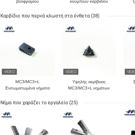
βολφραμίου
κουμπιών καρβιδίου
τ
σκληρότητας για τα
διάβρωσης για τα
κ
κομμάτια γεώτρησης
κομμάτια γεώτρησης
κα
Καρβίδιο που περνά κλωστή στα ένθετα
(38)
πετρελαίου
πετρελαίου
σε
ΚΑΛΎΤΕΡΗ ΤΙΜΉ
ΚΑΛΎΤΕΡΗ ΤΙΜΉ
ΚΑΛ
MC3/MC3+L
Υψηλής ακρίβειας
Ενσωματωμένα νήματα
MC3/MC3+L νημάτων
καρβιδίου με δείκτη OEM
τέμνουσα καρβιδίου ζωή
σ
Αποδεκτά για υδραυλικά
εργαλείων ενθέτων
σ
Νήμα που χαράζει το εργαλείο
(25)
μακριά
έ
ΚΑΛΎΤΕΡΗ ΤΙΜΉ
ΚΑΛΎΤΕΡΗ ΤΙΜΉ
ΚΑΛ
ε