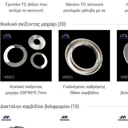
Τρυπάνι TC βιδών που
Νάυλον TC ακτινωτό
αντέχει το ακτινωτό
ρουλεμάν χάλυβα με να
ρ
περιστροφικό ρουλεμάν
επιτρέψει τις
ρουλεμάν για τις
αιχμηρότερες στροφές
Do
Κυκλικό σκίζοντας μαχαίρι
(30)
αυτοκίνητες εφαρμογές
για τις υψηλές εφαρμογές
ερ
ΚΑΛΎΤΕΡΗ ΤΙΜΉ
ΚΑΛΎΤΕΡΗ ΤΙΜΉ
ΚΑΛ
θερμότητας
Κυκλικό σκίζοντας
Γυαλισμένες καθρέφτης
μαχαίρι 100*65*0.7mm
Slitter καρβιδίου
βολ
καρβιδίου λίθιου
βολφραμίου κυκλικές
μπα
τσιμενταρισμένο
λεπίδες 130*75*1.2mm
λ
Δακτύλιοι καρβιδίου βολφραμίου
(15)
βιομηχανία
ΚΑΛΎΤΕΡΗ ΤΙΜΉ
ΚΑΛΎΤΕΡΗ ΤΙΜΉ
ΚΑΛ