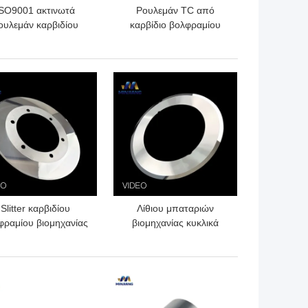
ISO9001 ακτινωτά
Ρουλεμάν TC από
ουλεμάν καρβιδίου
καρβίδιο βολφραμίου
βολφραμίου για
κινητήρα με διάτρηση
wnhole το ρουλεμάν
πετρελαίου και αερίου
γαλείων διατρήσεων
OEM Προσαρμοσμένο
ΎΤΕΡΗ ΤΙΜΉ
ΚΑΛΎΤΕΡΗ ΤΙΜΉ
TC
Slitter καρβιδίου
Λίθιου μπαταριών
φραμίου βιομηχανίας
βιομηχανίας κυκλικά
ταριών ηλεκτροδίων
Slitters OD130 κοπτών
ίθιου περιστροφική
καρβιδίου περιστροφικά
λείανση λεπίδων
ΎΤΕΡΗ ΤΙΜΉ
ΚΑΛΎΤΕΡΗ ΤΙΜΉ