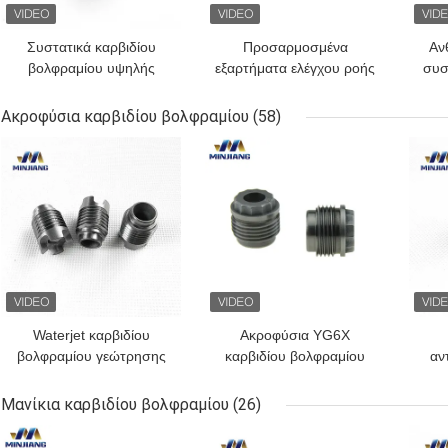
Συστατικά καρβιδίου
Προσαρμοσμένα
Αν
βολφραμίου υψηλής
εξαρτήματα ελέγχου ροής
συσ
ακρίβειας για
καρβιδίου του
β
αεροδιαστημικές
βολφραμίνου με ακριβή
Ακροφύσια καρβιδίου βολφραμίου
(58)
εφαρμογές
κατασκευή για διάφορες
ΚΑΛΎΤΕΡΗ ΤΙΜΉ
ΚΑΛΎΤΕΡΗ ΤΙΜΉ
ΚΑΛ
εφαρμογές
Waterjet καρβιδίου
Ακροφύσια YG6X
βολφραμίου γεώτρησης
καρβιδίου βολφραμίου
αν
πετρελαίου το ακροφύσιο
αμμόστρωσης
ακ
προσάρμοσε την υψηλή
αντίστασης διάβρωσης
γε
Μανίκια καρβιδίου βολφραμίου
(26)
σκληρότητα
ΚΑΛΎΤΕΡΗ ΤΙΜΉ
ΚΑΛΎΤΕΡΗ ΤΙΜΉ
ΚΑΛ