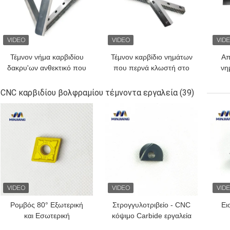
Τέμνον νήμα καρβιδίου
Τέμνον καρβίδιο νημάτων
Απ
δακρυ'ων ανθεκτικό που
που περνά κλωστή στο
νη
χαράζει τα εργαλεία για
εργαλείο για τον κόπτη
κα
τους τόρνους
ακρών ηλεκτροδίων
που
CNC καρβιδίου βολφραμίου τέμνοντα εργαλεία
(39)
ΚΑΛΎΤΕΡΗ ΤΙΜΉ
ΚΑΛΎΤΕΡΗ ΤΙΜΉ
ΚΑΛ
Ρομβός 80° Εξωτερική
Στρογγυλοτριβείο - CNC
Ει
και Εσωτερική
κόψιμο Carbide εργαλεία
Επεξεργασία PVD CVD
στροφής, αξιοπιστία και
από