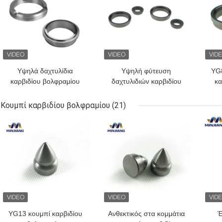
Υψηλά δαχτυλίδια
Υψηλή φύτευση
YG
καρβιδίου βολφραμίου
δαχτυλιδιών καρβιδίου
κα
αντοχής για τη μηχανική
βολφραμίου πυριτίου
χ
σφραγίδα
σκληρότητας μηχανική
Κουμπί καρβιδίου βολφραμίου
(21)
συμπυκνωμένη
ΚΑΛΎΤΕΡΗ ΤΙΜΉ
ΚΑΛΎΤΕΡΗ ΤΙΜΉ
ΚΑΛ
YG13 κουμπί καρβιδίου
Ανθεκτικός στα κομμάτια
Έ