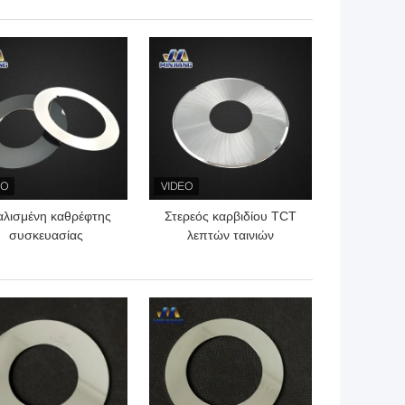
ρά, κοπή ακριβείας
ΎΤΕΡΗ ΤΙΜΉ
ΚΑΛΎΤΕΡΗ ΤΙΜΉ
αλισμένη καθρέφτης
Στερεός καρβιδίου TCT
συσκευασίας
λεπτών ταινιών
υσκευασία κοπής
συσκευασίας καθρέφτης
πίδων HSS μηχανών
λεπίδων μηχανών
τέμνουσα
τέμνων που γυαλίζεται
ΎΤΕΡΗ ΤΙΜΉ
ΚΑΛΎΤΕΡΗ ΤΙΜΉ