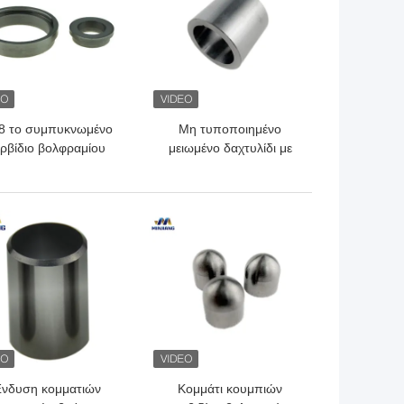
8 το συμπυκνωμένο
Μη τυποποιημένο
ρβίδιο βολφραμίου
μειωμένο δαχτυλίδι με
τυπά τη μηχανική
σφραγιδόλιθο καρβιδίου
σφραγίδα COem
βολφραμίου θερμότητας
αποδεκτός
με τη γυαλισμένη
ΎΤΕΡΗ ΤΙΜΉ
ΚΑΛΎΤΕΡΗ ΤΙΜΉ
επιφάνεια
νδυση κομματιών
Κομμάτι κουμπιών