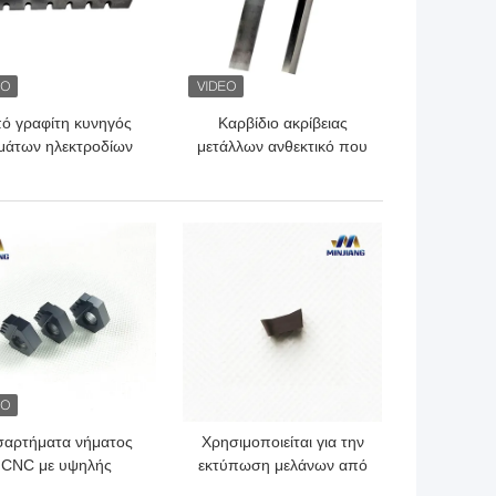
ό γραφίτη κυνηγός
Καρβίδιο ακρίβειας
μάτων ηλεκτροδίων
μετάλλων ανθεκτικό που
ρβιδίου βολφραμίου
περνά κλωστή στην
 χαράζει το εργαλείο
αντίσταση διάβρωσης
εργαλείων
ΎΤΕΡΗ ΤΙΜΉ
ΚΑΛΎΤΕΡΗ ΤΙΜΉ
σαρτήματα νήματος
Χρησιμοποιείται για την
CNC με υψηλής
εκτύπωση μελάνων από
δοσης, αντοχή στην
βαλβίδες βολφραμίου