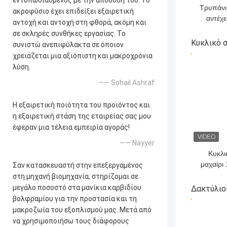
εντυπωσιασμένος με την απόδοσή του. Το
Τρυπάνι
ακροφύσιο έχει επιδείξει εξαιρετική
αντέχε
αντοχή και αντοχή στη φθορά, ακόμη και
περιστρ
σε σκληρές συνθήκες εργασίας. Το
ρουλε
Κυκλικό 
συνιστώ ανεπιφύλακτα σε όποιον
αυτοκίν
χρειάζεται μια αξιόπιστη και μακροχρόνια
ΚΑΛΎΤΕΡ
λύση.
—— Sohail Ashraf
Η εξαιρετική ποιότητα του προϊόντος και
η εξαιρετική στάση της εταιρείας σας μου
έφεραν μια τέλεια εμπειρία αγοράς!
—— Nayyer
Κυκλι
μαχαίρι
Σαν κατασκευαστή στην επεξεργαμένος
καρβι
στη μηχανή βιομηχανία, στηρίζομαι σε
τσιμ
μεγάλο ποσοστό στα μανίκια καρβιδίου
Δακτύλιο
βι
βολφραμίου για την προστασία και τη
ΚΑΛΎΤΕΡ
μακροζωία του εξοπλισμού μας. Μετά από
να χρησιμοποιήσω τους διάφορους