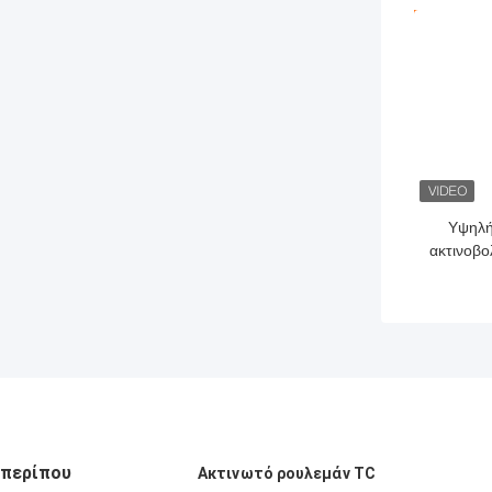
εφαρμ
ΚΑΛΎΤΕΡ
Υψηλή
ακτινοβο
TC με σκ
από
βολ
τεχν
περίπου
Ακτινωτό ρουλεμάν TC