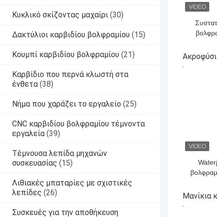
Κυκλικό σκίζοντας μαχαίρι
(30)
Συστατ
βολφρ
Δακτύλιοι καρβιδίου βολφραμίου
(15)
ακρ
αερο
Κουμπί καρβιδίου βολφραμίου
(21)
Ακροφύσι
ε
ΚΑΛΎΤΕΡ
Καρβίδιο που περνά κλωστή στα
ένθετα
(38)
Νήμα που χαράζει το εργαλείο
(25)
CNC καρβιδίου βολφραμίου τέμνοντα
εργαλεία
(39)
Τέμνουσα λεπίδα μηχανών
συσκευασίας
(15)
Waterj
βολφραμ
Λιθιακές μπαταρίες με σχιστικές
πετρελαί
λεπίδες
(26)
προσάρμ
Μανίκια 
σκ
Συσκευές για την αποθήκευση
ΚΑΛΎΤΕΡ