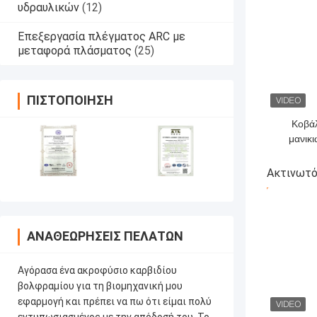
υδραυλικών
(12)
Επεξεργασία πλέγματος ARC με
μεταφορά πλάσματος
(25)
ΠΙΣΤΟΠΟΊΗΣΗ
Κοβάλ
μανικι
βολφραμ
που αντ
Ακτινωτό
προσαρμ
ΚΑΛΎΤΕΡ
καρ
ΑΝΑΘΕΩΡΉΣΕΙΣ ΠΕΛΑΤΏΝ
Αγόρασα ένα ακροφύσιο καρβιδίου
βολφραμίου για τη βιομηχανική μου
εφαρμογή και πρέπει να πω ότι είμαι πολύ