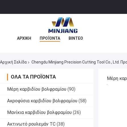
ΑΡΧΙΚΉ
ΠΡΟΪΌΝΤΑ
ΒΊΝΤΕΟ
ΣΧΕΤΙΚΆ ΜΕ ΕΜΆΣ
ΕΠΙΣΚΈΨΕΙΣ ΣΤΟ ΕΡΓΟΣΤΆΣΙΟ
Αρχική Σελίδα
Chengdu Minjiang Precision Cutting Tool Co., Ltd. Π
ΈΛΕΓΧΟΣ ΠΟΙΌΤΗΤΑΣ
ΕΠΙΚΟΙΝΩΝΉΣΤΕ ΜΑΖΊ ΜΑΣ
ΌΛΑ ΤΑ ΠΡΟΪΌΝΤΑ
ΕΙΔΉΣΕΙΣ
ΥΠΟΘΈΣΕΙΣ
Μέρη καρ
ΚΑΛΎΤΕΡ
Μέρη καρβιδίου βολφραμίου
(90)
Ακροφύσια καρβιδίου βολφραμίου
(58)
Μανίκια καρβιδίου βολφραμίου
(26)
Ακτινωτό ρουλεμάν TC
(38)