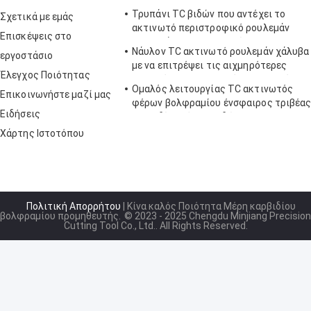
Τρυπάνι TC βιδών που αντέχει το
Σχετικά με εμάς
ακτινωτό περιστροφικό ρουλεμάν
Επισκέψεις στο
ρουλεμάν για τις αυτοκίνητες
Νάυλον TC ακτινωτό ρουλεμάν χάλυβα
εργοστάσιο
εφαρμογές
με να επιτρέψει τις αιχμηρότερες
Έλεγχος Ποιότητας
στροφές για τις υψηλές εφαρμογές
Ομαλός λειτουργίας TC ακτινωτός
θερμότητας
Επικοινωνήστε μαζί μας
φέρων βολφραμίου ένσφαιρος τριβέα
Ειδήσεις
καρβιδίου μόνος λαδώνοντας
Χάρτης Ιστοτόπου
Πολιτική Απορρήτου
| Κίνα καλός Ποιότητα Μέρη καρβιδίου
βολφραμίου προμηθευτής.
© 2023 - 2025 Chengdu Minjiang Precision
Cutting Tool Co., Ltd.. All Rights Reserved.