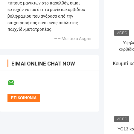
τύπους μανικιών στο παρελθόν, είμαι
ευτυχής να πω ότι τα μανίκια καρβιδίου
βολφραμίου που αγόρασα από την
επιχείρησή σας είναι ένας απόλυτος
παιχνίδι-μετατροπέας.
—— Morteza Asgari
Υψηλά
καρβιδί
αντοχής 
σ
ΕΊΜΑΙ ONLINE CHAT NOW
Κουμπί κ
ΚΑΛΎΤΕΡ
YG13 κο