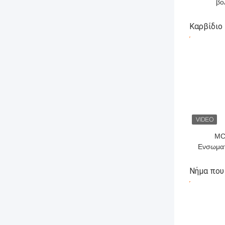
βο
σκληρό
κομμάτ
Καρβίδιο
πε
ΚΑΛΎΤΕΡ
MC
Ενσωματ
καρβιδίο
Αποδεκτά
Νήμα που
ΚΑΛΎΤΕΡ