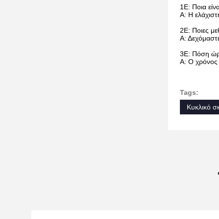
1Ε: Ποια είν
Α: Η ελάχιστ
2Ε: Ποιες μ
Α: Δεχόμαστ
3Ε: Πόση ώρ
Α: Ο χρόνος
Tags:
Κυκλικό σκ