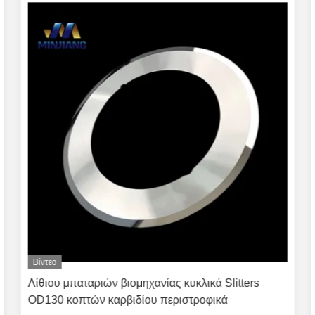
Βίντεο
Λίθιου μπαταριών βιομηχανίας κυκλικά Slitters
OD130 κοπτών καρβιδίου περιστροφικά