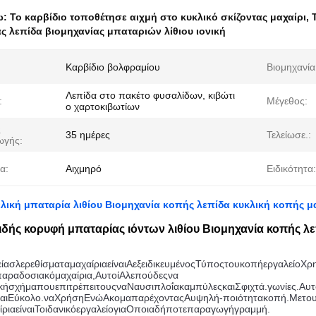
ω:
Το καρβίδιο τοποθέτησε αιχμή στο κυκλικό σκίζοντας μαχαίρι
,
ς λεπίδα βιομηχανίας μπαταριών λίθιου ιονική
Καρβίδιο βολφραμίου
Βιομηχανία
Λεπίδα στο πακέτο φυσαλίδων, κιβώτι
:
Μέγεθος:
ο χαρτοκιβωτίων
ς
35 ημέρες
Τελείωσε.:
ωγής:
α:
Αιχμηρό
Ειδικότητα:
ελική μπαταρία λιθίου Βιομηχανία κοπής λεπίδα κυκλική κοπής μ
ιδής κορυφή μπαταρίας ιόντων λιθίου Βιομηχανία κοπής λε
ία
σλ
ερεθίσματα
μαχαίρια
είναι
Α
εξειδικευμένος
Τύπος
του
κοπή
εργαλείο
Χρη
παραδοσιακό
μαχαίρια
,
Αυτοί
Αλεπούδες
να 
κή
σχήμα
που
επιτρέπει
τους
να
Ναυσιπλοΐα
καμπύλες
και
Σφιχτά.
γωνίες
.
Αυτ
αι
Εύκολο.
να
Χρήση
Ενώ
Ακομα
παρέχοντας
Α
υψηλή
-
ποιότητα
κοπή
.
Με
το
ίρια
είναι
Το
ιδανικό
εργαλείο
για
Οποιαδήποτε
παραγωγή
γραμμή
.