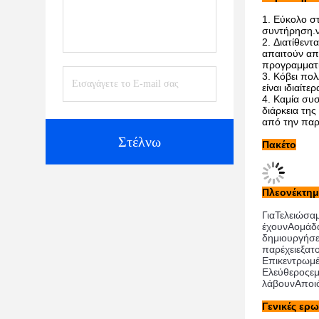
Εύκολο στ
συντήρηση.ν
Διατίθεντα
απαιτούν από
προγραμματι
Κόβει πολ
είναι ιδιαίτ
Καμία συσ
διάρκεια της
από την παρ
Στέλνω
Πακέτο
Πλεονέκτημ
Για
Τελειώσαμ
έχουν
Α
ομάδ
δημιουργήσε
παρέχει
εξατ
Επικεντρωμ
Ελεύθερος
εμ
λάβουν
Α
ποι
Γενικές ερω