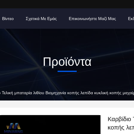
Βίντεο
Σχετικά Με Εμάς
Επικοινωνήστε Μαζί Μας
Εκ
Προϊόντα
ο Τελική μπαταρία λιθίου Βιομηχανία κοπής λεπίδα κυκλική κοπής μαχα
Καρβίδιο 
κοπής λε