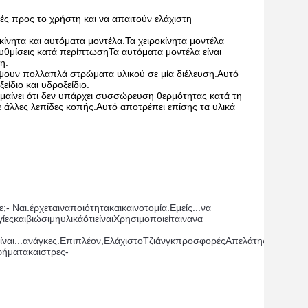
ικές προς το χρήστη και να απαιτούν ελάχιστη
οκίνητα και αυτόματα μοντέλα.Τα χειροκίνητα μοντέλα
 ρυθμίσεις κατά περίπτωσηΤα αυτόματα μοντέλα είναι
η.
κόψουν πολλαπλά στρώματα υλικού σε μία διέλευση.Αυτό
ξείδιο και υδροξείδιο
.
μαίνει ότι δεν υπάρχει συσσώρευση θερμότητας κατά τη
ε άλλες λεπίδες κοπής.Αυτό αποτρέπει επίσης τα υλικά
ε;
- Ναι.
έρχεται
να
ποιότητα
και
καινοτομία
.
Εμείς...
να 
γίες
και
βιώσιμη
υλικά
ότι
είναι
Χρησιμοποιείται
να
να 
ίναι...
ανάγκες
.
Επιπλέον
,
Ελάχιστο
Τζιάνγκ
προσφορές
Α
πελάτης
-
φήματα
και
στρες
-