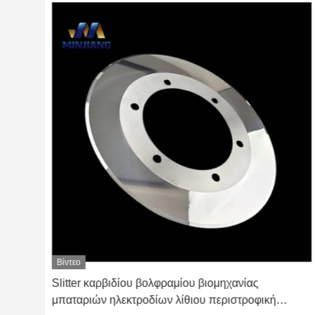
Βίντεο
Slitter καρβιδίου βολφραμίου βιομηχανίας
μπαταριών ηλεκτροδίων λίθιου περιστροφική