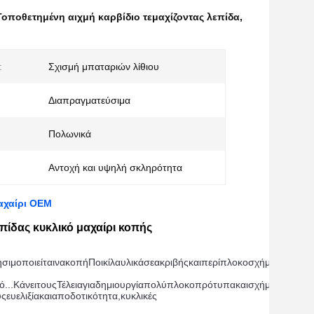
Τοποθετημένη αιχμή καρβίδιο τεμαχίζοντας λεπίδα
,
:
Σχισμή μπαταριών λίθιου
Διαπραγματεύσιμα
Πολωνικά
Αντοχή και υψηλή σκληρότητα
αχαίρι OEM
πίδας κυκλικό μαχαίρι κοπής
σιμοποιείται
να
κοπή
Ποικίλα
υλικά
σε
ακριβής
και
περίπλοκο
σχήματα
.
Σε 
ό...
Κάνει
τους
Τέλεια
για
δημιουργία
πολύπλοκο
πρότυπα
και
σχήματα
σε
υλι
υς
ευελιξία
και
αποδοτικότητα
,
κυκλικές 