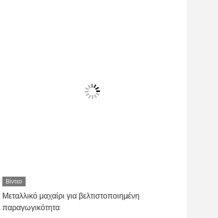
Βίντεο
Βίντ
Μεταλλικό μαχαίρι για βελτιστοποιημένη
Λίθι
παραγωγικότητα
OD1