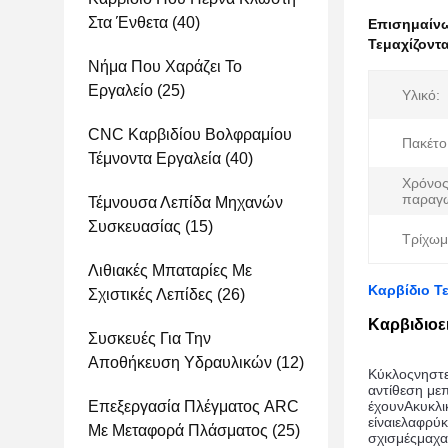
Στα Ένθετα
(40)
Επισημαίν
Τεμαχίζοντα
Νήμα Που Χαράζει Το
Εργαλείο
(25)
Υλικό:
CNC Καρβιδίου Βολφραμίου
Πακέτο
Τέμνοντα Εργαλεία
(40)
Χρόνο
παραγ
Τέμνουσα Λεπίδα Μηχανών
Συσκευασίας
(15)
Τρίχωμ
Λιθιακές Μπαταρίες Με
Καρβίδιο Τ
Σχιστικές Λεπίδες
(26)
Καρβιδιοε
Συσκευές Για Την
Αποθήκευση Υδραυλικών
(12)
Κύκλος
νηστε
αντίθεση με
Επεξεργασία Πλέγματος ARC
έχουν
Α
κυκλι
είναι
ελαφρύ
κ
Με Μεταφορά Πλάσματος
(25)
σχισμές
μαχα