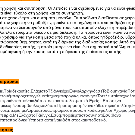
η χρήση και συντήρηση: Οι λεπίδες είναι σχεδιασμένες για να είναι φιλ
α είναι εύκολο στη χρήση και τη συντήρηση.
ι σε χειροκίνητα και αυτόματα μοντέλα: Τα προϊόντα διατίθενται σε χειρ
 τον χειριστή να ρυθμίζει χειροκίνητα το μηχάνημα και να ρυθμίζει τις
σμένα να λειτουργούν από μόνα τους και απαιτούν ελάχιστη παρέμβασ
λαπλά στρώματα υλικού σε μία διέλευση: Τα προϊόντα είναι ικανά να 
ερα χρήσιμο για την κοπή μέσα από παχιά υλικά, όπως η
Υδροξείδιο, υδρο
σώρευση θερμότητας κατά τη διάρκεια της διαδικασίας κοπής: Αυτό ση
 διαδικασίας κοπής, η οποία μπορεί να είναι ένα σημαντικό πρόβλημα μ
αμόρφωση ή την καύση κατά τη διάρκεια της διαδικασίας κοπής.
α μάρκας
ε.
Τρία
δεκαετίες
,
Ελάχιστο
Τζιάνγκ
έχει
Έγινε
Α
αρχηγός
σε
Το
Βιομηχανία
Πότ
α
του
έμπειρος
επαγγελματίες
με
εμπειρογνωμοσύνη
σε
Το
τελευταίο
τεχνολο
ι
προϊόντα
ότι
είναι
αξιόπιστος
και
αποτελεσματικό
.
Εμείς...
Επίσης
να 
ομικευμένο
συμβουλές
και
λύσεις
Προσαρμοσμένα
να
κάθε
ατομικό
πελάτης
Ε
ένο
εμπειρία
,
με
Α
ομάδα
του
αφιερωμένο
προσωπικό
διασφάλιση
Α
χωρίς ρα
πειρία
.
Με
Ελάχιστο
Τζιάνγκ
,
Εσύ;
μπορεί
εμπιστοσύνη
ότι
Εσύ;
θα
να 
ότητα
προϊόν
και
Υπηρεσία
ότι
είναι
αξιόπιστος
και
αποδοτικό
.
τήσεις