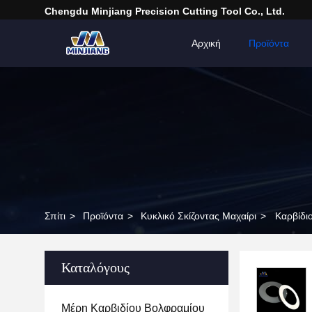
Chengdu Minjiang Precision Cutting Tool Co., Ltd.
Αρχική
Προϊόντα
Σπίτι
>
Προϊόντα
>
Κυκλικό Σκίζοντας Μαχαίρι
>
Καρβίδι
Καταλόγους
Μέρη Καρβιδίου Βολφραμίου