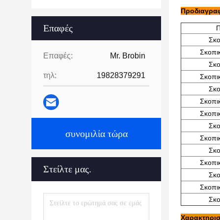
Προδιαγραφ
Επαφές
Π
Σκο
Σκοπι
Επαφές:
Mr. Brobin
Σκο
τηλ:
19828379291
Σκοπι
Σκο
Σκοπι
Σκοπι
Σκο
συνομιλία τώρα
Σκοπι
Σκο
Σκοπι
Στείλτε μας.
Σκο
Σκοπι
Σκο
Χαρακτηρισ