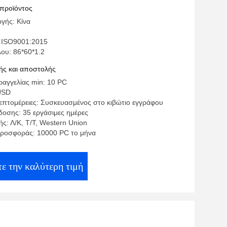
 προϊόντος
γής: Κίνα
 ISO9001:2015
ου: 86*60*1.2
ς και αποστολής
αγγελίας min: 10 PC
USD
επτομέρειες: Συσκευασμένος στο κιβώτιο εγγράφου
οσης: 35 εργάσιμες ημέρες
ς: Λ/Κ, Τ/Τ, Western Union
ροσφοράς: 10000 PC το μήνα
ε την καλύτερη τιμή