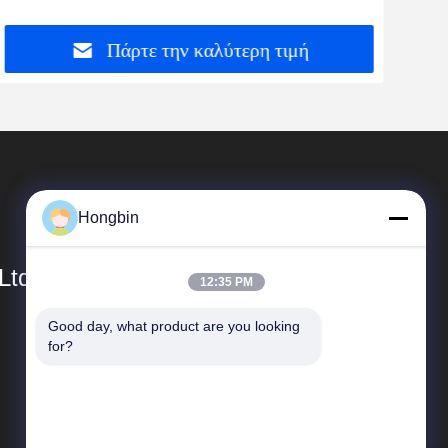
Πάρτε την καλύτερη τιμή
Hongbin
Ltd.
12:35 PM
Good day, what product are you looking 
Γρήγοροι Σύνδεσμοι
for?
Προφίλ εταιρείας
Ξενάγηση στο εργοστάσιο