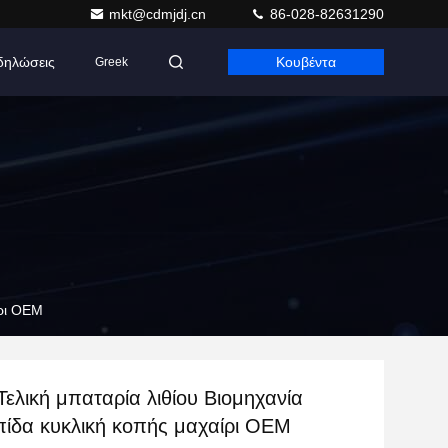
mkt@cdmjdj.cn
86-028-82631290
δηλώσεις
Κουβέντα
Greek
ίρι OEM
Τελική μπαταρία λιθίου Βιομηχανία
πίδα κυκλική κοπής μαχαίρι OEM