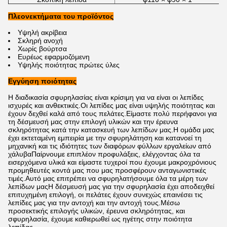
Πλεονεκτήματα του προϊόντος
Υψηλή ακρίβεια
Σκληρή ανοχή
Χωρίς βούρτσα
Ευρέως εφαρμοζόμενη
Υψηλής ποιότητας πρώτες ύλες
Εγγύηση ποιότητας
Η διαδικασία σφυρηλασίας είναι κρίσιμη για να είναι οι λεπίδες
ισχυρές και ανθεκτικές.Οι λεπίδες μας είναι υψηλής ποιότητας και
έχουν δεχθεί καλά από τους πελάτες.Είμαστε πολύ περήφανοι για
τη δέσμευσή μας στην επιλογή υλικών και την έρευνα
σκληρότητας κατά την κατασκευή των λεπίδων μας.Η ομάδα μας
έχει εκτεταμένη εμπειρία με την σφυρηλάτηση και κατανοεί τη
μηχανική και τις ιδιότητες των διαφόρων φύλλων εργαλείων από
χάλυβαΠαίρνουμε επιπλέον προφυλάξεις, ελέγχοντας όλα τα
εισερχόμενα υλικά και είμαστε τυχεροί που έχουμε μακροχρόνιους
προμηθευτές κοντά μας που μας προσφέρουν ανταγωνιστικές
τιμές.Αυτό μας επιτρέπει να σφυρηλατήσουμε όλα τα μέρη των
λεπίδων μαςΗ δέσμευσή μας για την σφυρηλασία έχει αποδειχθεί
επιτυχημένη επιλογή, οι πελάτες έχουν συνεχώς επαινέσει τις
λεπίδες μας για την αντοχή και την αντοχή τους.Μέσω
προσεκτικής επιλογής υλικών, έρευνα σκληρότητας, και
σφυρηλασία, έχουμε καθιερωθεί ως ηγέτης στην ποιότητα