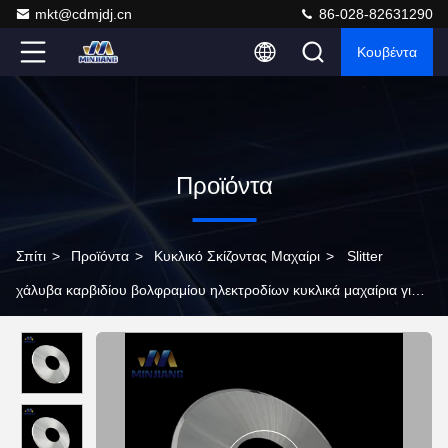
mkt@cdmjdj.cn
86-028-82631290
Κουβέντα
Προϊόντα
Σπίτι
>
Προϊόντα
>
Κυκλικό Σκίζοντας Μαχαίρι
>
Slitter
χάλυβα καρβιδίου βολφραμίου ηλεκτροδίων κυκλικά μαχαίρια για
τη βιομηχανία μπαταριών λίθιου