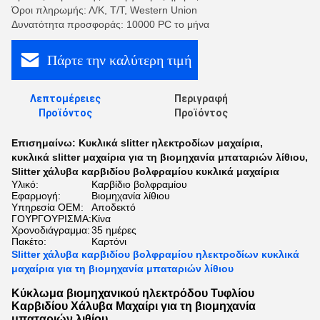
Όροι πληρωμής: Λ/Κ, Τ/Τ, Western Union
Δυνατότητα προσφοράς: 10000 PC το μήνα
Πάρτε την καλύτερη τιμή
Λεπτομέρειες
Περιγραφή
Προϊόντος
Προϊόντος
Επισημαίνω:
Κυκλικά slitter ηλεκτροδίων μαχαίρια
,
κυκλικά slitter μαχαίρια για τη βιομηχανία μπαταριών λίθιου
,
Slitter χάλυβα καρβιδίου βολφραμίου κυκλικά μαχαίρια
Υλικό:
Καρβίδιο βολφραμίου
Εφαρμογή:
Βιομηχανία λίθιου
Υπηρεσία OEM:
Αποδεκτό
ΓΟΥΡΓΟΥΡΙΣΜΑ:
Κίνα
Χρονοδιάγραμμα:
35 ημέρες
Πακέτο:
Καρτόνι
Slitter χάλυβα καρβιδίου βολφραμίου ηλεκτροδίων κυκλικά
μαχαίρια για τη βιομηχανία μπαταριών λίθιου
Κύκλωμα βιομηχανικού ηλεκτρόδου Τυφλίου
Καρβιδίου Χάλυβα Μαχαίρι για τη βιομηχανία
μπαταριών λιθίου