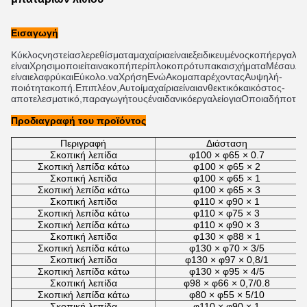
Εισαγωγή
Κύκλος
νηστεία
σλ
ερεθίσματα
μαχαίρια
είναι
εξειδικευμένος
κοπή
εργαλεί
είναι
Χρησιμοποιείται
να
κοπή
περίπλοκο
πρότυπα
και
σχήματα
Μέσα
υλι
είναι
ελαφρύ
και
Εύκολο.
να
Χρήση
Ενώ
Ακομα
παρέχοντας
Α
υψηλή
-
ποιότητα
κοπή
.
Επιπλέον
,
Αυτοί
μαχαίρια
είναι
ανθεκτικό
και
κόστος
-
αποτελεσματικό
,
παραγωγή
τους
ένα
ιδανικό
εργαλείο
για
Οποιαδήποτε
π
Προδιαγραφή του προϊόντος
Περιγραφή
Διάσταση
Σκοπική λεπίδα
φ100 × φ65 × 0.7
Σκοπική λεπίδα κάτω
φ100 × φ65 × 2
Σκοπική λεπίδα
φ100 × φ65 × 1
Σκοπική λεπίδα κάτω
φ100 × φ65 × 3
Σκοπική λεπίδα
φ110 × φ90 × 1
Σκοπική λεπίδα κάτω
φ110 × φ75 × 3
Σκοπική λεπίδα κάτω
φ110 × φ90 × 3
Σκοπική λεπίδα
φ130 × φ88 × 1
Σκοπική λεπίδα κάτω
φ130 × φ70 × 3/5
Σκοπική λεπίδα
φ130 × φ97 × 0,8/1
Σκοπική λεπίδα κάτω
φ130 × φ95 × 4/5
Σκοπική λεπίδα
φ98 × φ66 × 0,7/0.8
Σκοπική λεπίδα κάτω
φ80 × φ55 × 5/10
Σκοπική λεπίδα
φ110 × φ90 × 1