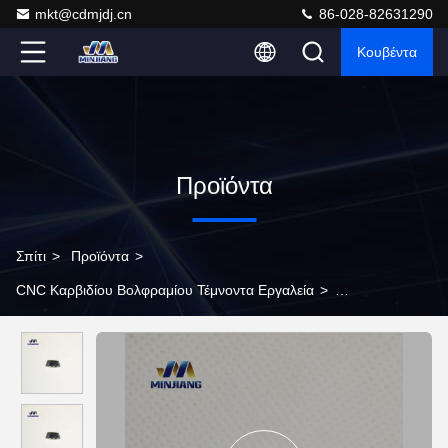
mkt@cdmjdj.cn
86-028-82631290
Κουβέντα
Προϊόντα
Σπίτι
>
Προϊόντα
>
CNC Καρβιδίου Βολφραμίου Τέμνοντα Εργαλεία
>
RPMT08T2MO Εργαλείο φρέσκωσης προφίλ καρβιδίου
βολφραμίου για ημιτελή επεξεργασία χάλυβα