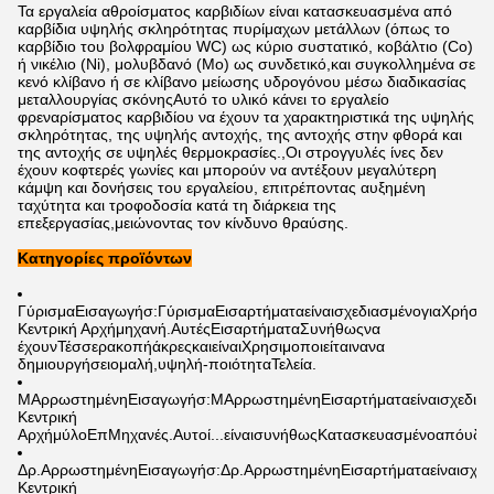
Τα εργαλεία αθροίσματος καρβιδίων είναι κατασκευασμένα από
καρβίδια υψηλής σκληρότητας πυρίμαχων μετάλλων (όπως το
καρβίδιο του βολφραμίου WC) ως κύριο συστατικό, κοβάλτιο (Co)
ή νικέλιο (Ni), μολυβδανό (Mo) ως συνδετικό,και συγκολλημένα σε
κενό κλίβανο ή σε κλίβανο μείωσης υδρογόνου μέσω διαδικασίας
μεταλλουργίας σκόνηςΑυτό το υλικό κάνει το εργαλείο
φρεναρίσματος καρβιδίου να έχουν τα χαρακτηριστικά της υψηλής
σκληρότητας, της υψηλής αντοχής, της αντοχής στην φθορά και
της αντοχής σε υψηλές θερμοκρασίες.,Οι στρογγυλές ίνες δεν
έχουν κοφτερές γωνίες και μπορούν να αντέξουν μεγαλύτερη
κάμψη και δονήσεις του εργαλείου, επιτρέποντας αυξημένη
ταχύτητα και τροφοδοσία κατά τη διάρκεια της
επεξεργασίας,μειώνοντας τον κίνδυνο θραύσης.
Κατηγορίες προϊόντων
Γύρισμα
Εισαγωγή
σ
:
Γύρισμα
Εισαρτήματα
είναι
σχεδιασμένο
για
Χρήση
Κεντρική Αρχή
μηχανή
.
Αυτές
Εισαρτήματα
Συνήθως
να
έχουν
Τέσσερα
κοπή
άκρες
και
είναι
Χρησιμοποιείται
να
να
δημιουργήσει
ομαλή
,
υψηλή
-
ποιότητα
Τελεία
.
Μ
Αρρωστημένη
Εισαγωγή
σ
:
Μ
Αρρωστημένη
Εισαρτήματα
είναι
σχεδια
Κεντρική
Αρχή
μύλο
Επ
Μηχανές
.
Αυτοί...
είναι
συνήθως
Κατασκευασμένο
από
υδα
Δρ.
Αρρωστημένη
Εισαγωγή
σ
:
Δρ.
Αρρωστημένη
Εισαρτήματα
είναι
σχεδ
Κεντρική