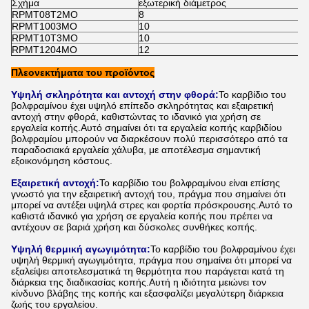
Σχήμα
εξωτερική διάμετρος
RPMT08T2MO
8
RPMT1003MO
10
RPMT10T3MO
10
RPMT1204MO
12
Πλεονεκτήματα του προϊόντος
Υψηλή σκληρότητα και αντοχή στην φθορά:
Το καρβίδιο του
βολφραμίνου έχει υψηλό επίπεδο σκληρότητας και εξαιρετική
αντοχή στην φθορά, καθιστώντας το ιδανικό για χρήση σε
εργαλεία κοπής.Αυτό σημαίνει ότι τα εργαλεία κοπής καρβιδίου
βολφραμίου μπορούν να διαρκέσουν πολύ περισσότερο από τα
παραδοσιακά εργαλεία χάλυβα, με αποτέλεσμα σημαντική
εξοικονόμηση κόστους.
Εξαιρετική αντοχή:
Το καρβίδιο του βολφραμίνου είναι επίσης
γνωστό για την εξαιρετική αντοχή του, πράγμα που σημαίνει ότι
μπορεί να αντέξει υψηλά στρες και φορτία πρόσκρουσης.Αυτό το
καθιστά ιδανικό για χρήση σε εργαλεία κοπής που πρέπει να
αντέχουν σε βαριά χρήση και δύσκολες συνθήκες κοπής.
Υψηλή θερμική αγωγιμότητα:
Το καρβίδιο του βολφραμίνου έχει
υψηλή θερμική αγωγιμότητα, πράγμα που σημαίνει ότι μπορεί να
εξαλείψει αποτελεσματικά τη θερμότητα που παράγεται κατά τη
διάρκεια της διαδικασίας κοπής.Αυτή η ιδιότητα μειώνει τον
κίνδυνο βλάβης της κοπής και εξασφαλίζει μεγαλύτερη διάρκεια
ζωής του εργαλείου.