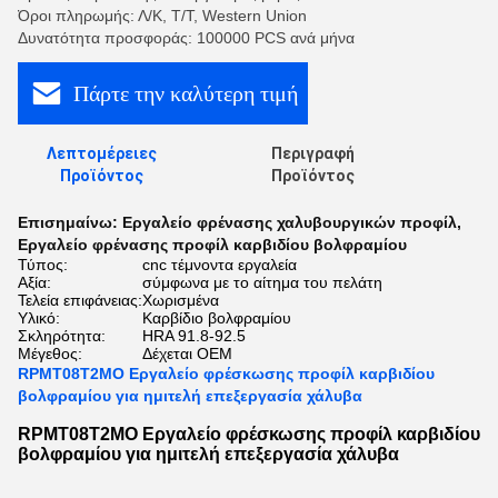
Όροι πληρωμής: Λ/Κ, Τ/Τ, Western Union
Δυνατότητα προσφοράς: 100000 PCS ανά μήνα
Πάρτε την καλύτερη τιμή
Λεπτομέρειες
Περιγραφή
Προϊόντος
Προϊόντος
Επισημαίνω:
Εργαλείο φρένασης χαλυβουργικών προφίλ
,
Εργαλείο φρένασης προφίλ καρβιδίου βολφραμίου
Τύπος:
cnc τέμνοντα εργαλεία
Αξία:
σύμφωνα με το αίτημα του πελάτη
Τελεία επιφάνειας:
Χωρισμένα
Υλικό:
Καρβίδιο βολφραμίου
Σκληρότητα:
HRA 91.8-92.5
Μέγεθος:
Δέχεται OEM
RPMT08T2MO Εργαλείο φρέσκωσης προφίλ καρβιδίου
βολφραμίου για ημιτελή επεξεργασία χάλυβα
RPMT08T2MO Εργαλείο φρέσκωσης προφίλ καρβιδίου
βολφραμίου για ημιτελή επεξεργασία χάλυβα