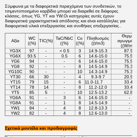
Σύμφωνα με τα διαφορετικά περιεχόμενα των συνδετικών, το
τσιμεντοποιημένο καρβίδιο μπορεί να διαιρεθεί σε διάφορες
κλάσεις, όπως YG, YT και YW.Οι κατηγορίες αυτές έχουν
διαφορετικά χαρακτηριστικά απόδοσης και είναι κατάλληλες για
διαφορετικά υλικά επεξεργασίας και συνθήκες επεξεργασίας..
Θερμικ
WC
TaC/NbC
Co
Πληθυσμός
Αξία
TIC(%)
αγωγιμότ
((%)
((%)
((%)
((t/m3)
((W/m·K
YG3X
97
-
< 0.5
3
14.9-15.3
87.92
YG6X
93.5
-
0.5
6
14.6-15.0
75.55
YG6
94
-
-
6
14.6-15.0
75.55
YG8
92
-
-
8
14.5-14.9
75.36
YG10C
90
-
-
10
14.3-14.9
75.36
YT30
66
30
-
4
9.3-9.7
20.93
YT15
79
15
-
6
11.0-11.7
33.49
YT14
78
14
-
8
11.2-12.0
33.49
YT5
85
5
-
10
12.5-13.2
62.80
YG6A
91
-
3
6
14.6-15.0
-
YG8A
91
-
1
8
14.5-14.9
-
YW1
84
-
4
8
12.8-13.3
-
YW2
82
-
4
8
12.6-13.0
-
Σχετικά μοντέλα και προδιαγραφές