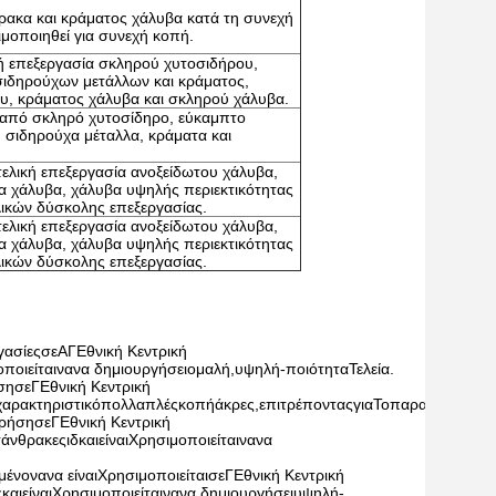
ρακα και κράματος χάλυβα κατά τη συνεχή
ιμοποιηθεί για συνεχή κοπή.
κή επεξεργασία σκληρού χυτοσιδήρου,
σιδηρούχων μετάλλων και κράματος,
υ, κράματος χάλυβα και σκληρού χάλυβα.
ή από σκληρό χυτοσίδηρο, εύκαμπτο
η σιδηρούχα μέταλλα, κράματα και
τελική επεξεργασία ανοξείδωτου χάλυβα,
α χάλυβα, χάλυβα υψηλής περιεκτικότητας
λικών δύσκολης επεξεργασίας.
τελική επεξεργασία ανοξείδωτου χάλυβα,
α χάλυβα, χάλυβα υψηλής περιεκτικότητας
λικών δύσκολης επεξεργασίας.
γασίες
σε
Α
Γ
Εθνική Κεντρική 
ποιείται
να
να δημιουργήσει
ομαλή
,
υψηλή
-
ποιότητα
Τελεία
.
ση
σε
Γ
Εθνική Κεντρική 
χαρακτηριστικό
πολλαπλές
κοπή
άκρες
,
επιτρέποντας
για
Το
παραγωγή
του
ρήση
σε
Γ
Εθνική Κεντρική 
τάνθρακες
ιδ
και
είναι
Χρησιμοποιείται
να
να 
μένο
να
να είναι
Χρησιμοποιείται
σε
Γ
Εθνική Κεντρική 
ς
και
είναι
Χρησιμοποιείται
να
να δημιουργήσει
υψηλή
-