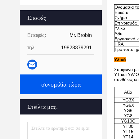
Ονομασία το
Ετικέτα
Επαφές
Σχήμα
Επιχρισμός
Υλικό
Αξία
Επαφές:
Mr. Brobin
Εργασιακό κ
HRA
τηλ:
19828379291
Τροποποιημ
Υλικό
Σύμφωνα με τ
YT και YW.Οι
συνθήκες επ
συνομιλία τώρα
Αξία
YG3X
YG6X
Στείλτε μας.
YG6
YG8
YG10C
YT30
YT15
YT14