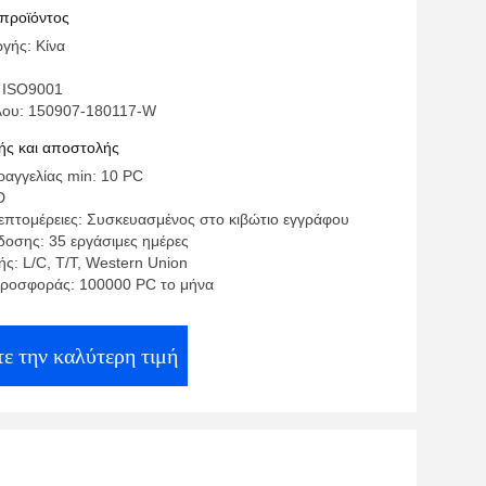
 προϊόντος
γής: Κίνα
 ISO9001
λου: 150907-180117-W
ς και αποστολής
αγγελίας min: 10 PC
D
επτομέρειες: Συσκευασμένος στο κιβώτιο εγγράφου
οσης: 35 εργάσιμες ημέρες
ς: L/C, T/T, Western Union
ροσφοράς: 100000 PC το μήνα
ε την καλύτερη τιμή