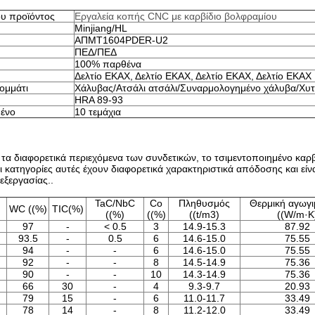
υ προϊόντος
Εργαλεία κοπής CNC με καρβίδιο βολφραμίου
Minjiang/HL
ΑΠMT1604PDER-U2
ΠΕΔ/ΠΕΔ
100% παρθένα
Δελτίο ΕΚΑΧ, Δελτίο ΕΚΑΧ, Δελτίο ΕΚΑΧ, Δελτίο ΕΚΑΧ
ομμάτι
Χάλυβας/Ατσάλι ατσάλι/Συναρμολογημένο χάλυβα/Χυ
HRA 89-93
ένο
10 τεμάχια
α διαφορετικά περιεχόμενα των συνδετικών, το τσιμεντοποιημένο καρβί
 κατηγορίες αυτές έχουν διαφορετικά χαρακτηριστικά απόδοσης και είνα
εξεργασίας..
TaC/NbC
Co
Πληθυσμός
Θερμική αγωγι
WC ((%)
TIC(%)
((%)
((%)
((t/m3)
((W/m·K
97
-
< 0.5
3
14.9-15.3
87.92
93.5
-
0.5
6
14.6-15.0
75.55
94
-
-
6
14.6-15.0
75.55
92
-
-
8
14.5-14.9
75.36
90
-
-
10
14.3-14.9
75.36
66
30
-
4
9.3-9.7
20.93
79
15
-
6
11.0-11.7
33.49
78
14
-
8
11.2-12.0
33.49