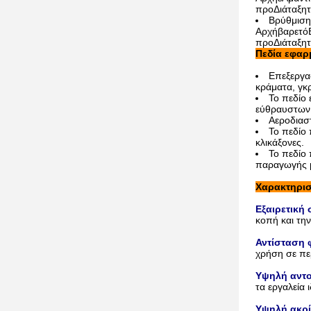
προ
Διάταξη
Β
ρύθμιση
Αρχή
βαρετό
προ
Διάταξη
Πεδία εφαρ
Επεξεργα
κράματα, γκ
Το πεδίο 
εύθραυστων 
Αεροδιαστ
Το πεδίο
κλικάξονες.
Το πεδίο 
παραγωγής 
Χαρακτηρισ
Εξαιρετική
κοπή και τη
Αντίσταση 
χρήση σε πε
Υψηλή αντο
τα εργαλεία
Υψηλή ακρί