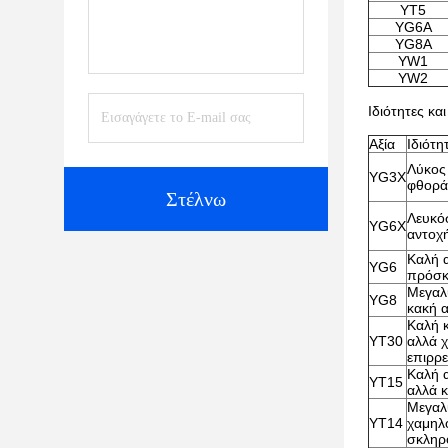
YT5
YG6A
YG8A
YW1
YW2
Ιδιότητες κα
Αξία
Ιδιότη
Λύκος
YG3X
φθορά 
Στέλνω
Λευκό
YG6X
αντοχ
Καλή α
YG6
πρόσκ
Μεγαλύ
YG8
κακή 
Καλή 
YT30
αλλά χ
επιρρ
Καλή 
YT15
αλλά 
Μεγαλ
YT14
χαμηλ
σκληρ