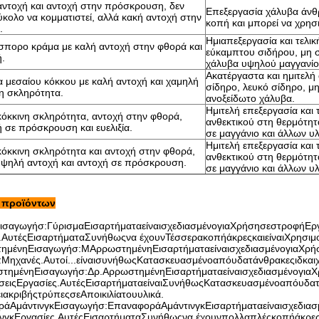
αντοχή και αντοχή στην πρόσκρουση, δεν
Επεξεργασία χάλυβα άνθ
εύκολο να κομματιστεί, αλλά κακή αντοχή στην
κοπή και μπορεί να χρησ
.
Ημιαπεξεργασία και τελι
σπορο κράμα με καλή αντοχή στην φθορά και
εύκαμπτου σιδήρου, μη 
ή.
χάλυβα υψηλού μαγγανίο
Ακατέργαστα και ημιτελ
 μεσαίου κόκκου με καλή αντοχή και χαμηλή
σίδηρο, λευκό σίδηρο, μ
νη σκληρότητα.
ανοξείδωτο χάλυβα.
Ημιτελή επεξεργασία και 
κόκκινη σκληρότητα, αντοχή στην φθορά,
ανθεκτικού στη θερμότητ
 σε πρόσκρουση και ευελιξία.
σε μαγγάνιο και άλλων υ
Ημιτελή επεξεργασία και 
κόκκινη σκληρότητα και αντοχή στην φθορά,
ανθεκτικού στη θερμότητ
υψηλή αντοχή και αντοχή σε πρόσκρουση.
σε μαγγάνιο και άλλων υ
 προϊόντων
ισαγωγή
σ
:
Γύρισμα
Εισαρτήματα
είναι
σχεδιασμένο
για
Χρήση
σε
στροφή
Ερ
.
Αυτές
Εισαρτήματα
Συνήθως
να έχουν
Τέσσερα
κοπή
άκρες
και
είναι
Χρησιμο
ημένη
Εισαγωγή
σ
:
Μ
Αρρωστημένη
Εισαρτήματα
είναι
σχεδιασμένο
για
Χρή
π
Μηχανές
.
Αυτοί...
είναι
συνήθως
Κατασκευασμένο
από
υδατάνθρακες
ιδ
και
τημένη
Εισαγωγή
σ
:
Δρ.
Αρρωστημένη
Εισαρτήματα
είναι
σχεδιασμένο
για
Χ
σεις
Εργασίες
.
Αυτές
Εισαρτήματα
είναι
Συνήθως
Κατασκευασμένο
από
υδα
ι
ακριβής
τρύπες
σε
Α
ποικιλία
του
υλικά
.
ρά
Αμάντινγκ
Εισαγωγή
σ
:
Επαναφορά
Αμάντινγκ
Εισαρτήματα
είναι
σχεδιασ
νγκ
Εργασίες
.
Αυτές
Εισαρτήματα
Συνήθως
να έχουν
πολλαπλές
κοπή
άκρε