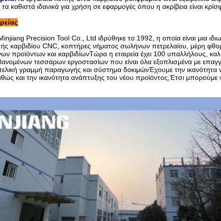
τα καθιστά ιδανικά για χρήση σε εφαρμογές όπου η ακρίβεια είναι κρίσι
ρείας
njiang Precision Tool Co., Ltd ιδρύθηκε το 1992, η οποία είναι μια ιδι
πής καρβιδίου CNC, κοπτήρες νήματος σωλήνων πετρελαίου, μέρη φθο
ων προϊόντων και καρβιδίωνΤώρα η εταιρεία έχει 100 υπαλλήλους, καλ
ανομένων τεσσάρων εργοστασίων που είναι όλα εξοπλισμένα με επαγγε
ελική γραμμή παραγωγής και σύστημα δοκιμώνΈχουμε την ικανότητα 
θώς και την ικανότητα ανάπτυξης του νέου προϊόντος,Έτσι μπορούμε 