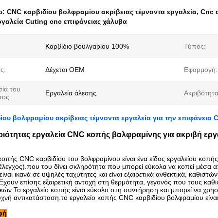
ω:
CNC καρβιδίου βολφραμίου ακρίβειας τέμνοντα εργαλεία
,
Cnc 
ργαλεία Cuting cnc επιφάνειας χάλυβα
Καρβίδιο βουλγαρίου 100%
Τύπος:
ς:
Δέχεται OEM
Εφαρμογή:
ία του
Εργαλεία άλεσης
Ακριβότητα
τος:
ίου βολφραμίου ακρίβειας τέμνοντα εργαλεία για την επιφάνεια 
ιότητας εργαλεία CNC κοπής βαλφραμίνης για ακριβή ερ
 κοπής CNC καρβιδίου του βολφραμίνου είναι ένα είδος εργαλείου κοπή
 έλεγχος).που του δίνει σκληρότητα που μπορεί εύκολα να κοπεί μέσα α
ίναι ικανά σε υψηλές ταχύτητες και είναι εξαιρετικά ανθεκτικά, καθιστών
χουν επίσης εξαιρετική αντοχή στη θερμότητα, γεγονός που τους καθισ
κών.Το εργαλείο κοπής είναι εύκολο στη συντήρηση και μπορεί να χρησ
υχνή αντικατάσταση.το εργαλείο κοπής CNC καρβιδίου βολφραμίου είναι
φή