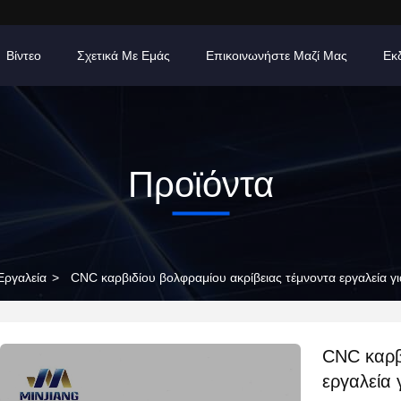
Βίντεο
Σχετικά Με Εμάς
Επικοινωνήστε Μαζί Μας
Εκ
Προϊόντα
Εργαλεία
>
CNC καρβιδίου βολφραμίου ακρίβειας τέμνοντα εργαλεία γι
CNC καρβ
εργαλεία 