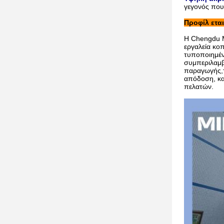
γεγονός που 
Προφίλ εται
Η Chengdu Mi
εργαλεία κο
τυποποιημέν
συμπεριλαμβ
παραγωγής,τ
απόδοση, κα
πελατών.