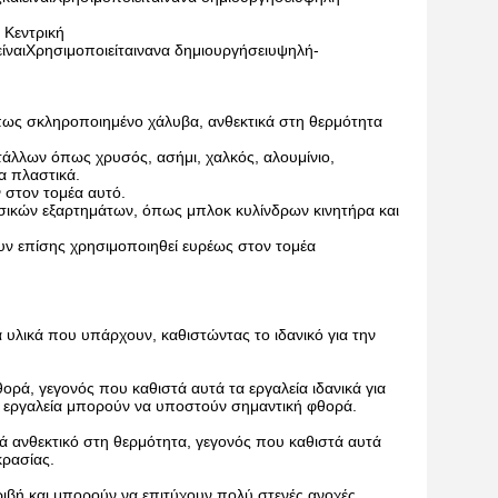
 Κεντρική 
είναι
Χρησιμοποιείται
να
να δημιουργήσει
υψηλή
-
όπως σκληροποιημένο χάλυβα, ανθεκτικά στη θερμότητα
τάλλων όπως χρυσός, ασήμι, χαλκός, αλουμίνιο,
α πλαστικά.
 στον τομέα αυτό.
ασικών εξαρτημάτων, όπως μπλοκ κυλίνδρων κινητήρα και
υν επίσης χρησιμοποιηθεί ευρέως στον τομέα
 υλικά που υπάρχουν, καθιστώντας το ιδανικό για την
θορά, γεγονός που καθιστά αυτά τα εργαλεία ιδανικά για
 εργαλεία μπορούν να υποστούν σημαντική φθορά.
ικά ανθεκτικό στη θερμότητα, γεγονός που καθιστά αυτά
κρασίας.
ριβή και μπορούν να επιτύχουν πολύ στενές ανοχές,