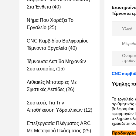
Στα Ένθετα
(40)
Επισημαίν
Τέμνοντα ε
Νήμα Που Χαράζει Το
Εργαλείο
(25)
Υλικό:
CNC Καρβιδίου Βολφραμίου
Μέγεθο
Τέμνοντα Εργαλεία
(40)
Ονομασ
προϊόν
Τέμνουσα Λεπίδα Μηχανών
Συσκευασίας
(15)
CNC καρβιδ
Λιθιακές Μπαταρίες Με
Υψηλής πο
Σχιστικές Λεπίδες
(26)
Το εργαλείο
Συσκευές Για Την
αριθμητικός
βολφραμίου ε
Αποθήκευση Υδραυλικών
(12)
εφαρμογών.Έ
σκληρών υλι
Επεξεργασία Πλέγματος ARC
χρειάζεται σ
Με Μεταφορά Πλάσματος
(25)
Προδιαγρα