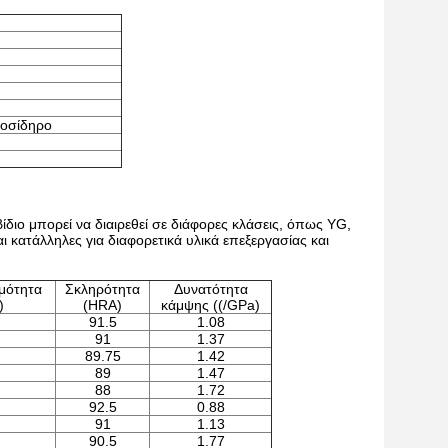
τοσίδηρο
διο μπορεί να διαιρεθεί σε διάφορες κλάσεις, όπως YG,
ι κατάλληλες για διαφορετικά υλικά επεξεργασίας και
μότητα
Σκληρότητα
Δυνατότητα
)
(HRA)
κάμψης ((/GPa)
91.5
1.08
91
1.37
89.75
1.42
89
1.47
88
1.72
92.5
0.88
91
1.13
90.5
1.77