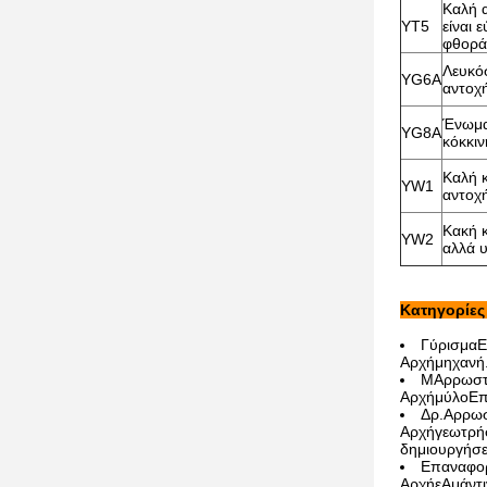
Καλή 
YT5
είναι 
φθορά
Λευκό
YG6A
αντοχ
Ένωμα
YG8A
κόκκι
Καλή 
YW1
αντοχή
Κακή 
YW2
αλλά 
Κατηγορίες
Γύρισμα
Ε
Αρχή
μηχανή
Μ
Αρρωστ
Αρχή
μύλο
Ε
Δρ.
Αρρωσ
Αρχή
γεωτρή
δημιουργήσε
Επαναφο
Αρχή
ε
Αμάντι