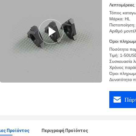
Λεπτομέρειες
Τόπος καταγω
Μάρκα: HL
Πιστοποίηση:
Αριθμό μοντέ
Όροι πληρωμή
Ποσότητα παρ
Τιμή: 1-50US
Συσκευασία λ
Χρόνος παράδ
Όροι πληρωμή
Δυνατότητα π
Πάρτ
ιες Προϊόντος
Περιγραφή Προϊόντος