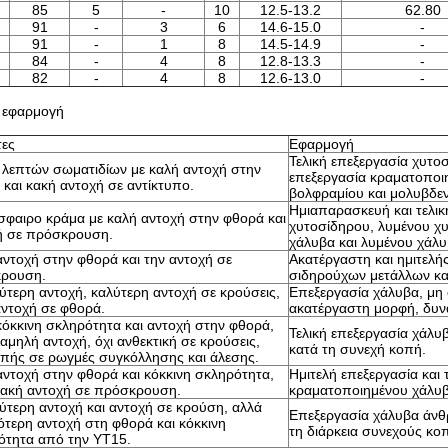
85
5
-
10
12.5-13.2
62.80
91
-
3
6
14.6-15.0
-
91
-
1
8
14.5-14.9
-
84
-
4
8
12.8-13.3
-
82
-
4
8
12.6-13.0
-
ι εφαρμογή
τες
Εφαρμογή
Τελική επεξεργασία χυτο
 λεπτών σωματιδίων με καλή αντοχή στην
επεξεργασία κραματοποι
και κακή αντοχή σε αντίκτυπο.
βολφραμίου και μολυβδε
Ημιαπαρασκευή και τελικ
σφαιρο κράμα με καλή αντοχή στην φθορά και
χυτοσίδηρου, λυμένου χυ
ή σε πρόσκρουση.
χάλυβα και λυμένου χάλυ
ντοχή στην φθορά και την αντοχή σε
Ακατέργαστη και ημιτελή
ρουση.
σιδηρούχων μετάλλων και
τερη αντοχή, καλύτερη αντοχή σε κρούσεις,
Επεξεργασία χάλυβα, μη
αντοχή σε φθορά.
ακατέργαστη μορφή, δυν
κόκκινη σκληρότητα και αντοχή στην φθορά,
Τελική επεξεργασία χάλ
αμηλή αντοχή, όχι ανθεκτική σε κρούσεις,
κατά τη συνεχή κοπή.
επής σε ρωγμές συγκόλλησης και άλεσης.
αντοχή στην φθορά και κόκκινη σκληρότητα,
Ημιτελή επεξεργασία και 
κακή αντοχή σε πρόσκρουση.
κραματοποιημένου χάλυβ
ύτερη αντοχή και αντοχή σε κρούση, αλλά
Επεξεργασία χάλυβα άνθ
ότερη αντοχή στη φθορά και κόκκινη
τη διάρκεια συνεχούς κο
ότητα από την YT15.