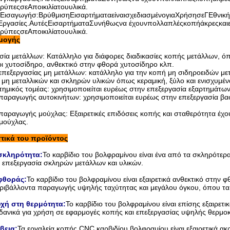
τρύπες
σε
Α
ποικιλία
του
υλικά
.
Εισαγωγή
σ
:
Β
ρύθμιση
Εισαρτήματα
είναι
σχεδιασμένο
για
Χρήση
σε
Γ
Εθνική
Εργασίες
.
Αυτές
Εισαρτήματα
Συνήθως
να έχουν
πολλαπλές
κοπή
άκρες
και
τρύπες
σε
Α
ποικιλία
του
υλικά
.
μογής
σία μετάλλων: Κατάλληλο για διάφορες διαδικασίες κοπής μετάλλων, 
ρι χυτοσίδηρο, ανθεκτικό στην φθορά χυτοσίδηρο κλπ.
επεξεργασίας μη μετάλλων: κατάλληλο για την κοπή μη σιδηροειδών με
μη μεταλλικών και σκληρών υλικών όπως κεραμική, ξύλο και ενισχυμέν
ημικός τομέας: χρησιμοποιείται ευρέως στην επεξεργασία εξαρτημάτων
 παραγωγής αυτοκινήτων: χρησιμοποιείται ευρέως στην επεξεργασία β
παραγωγής μούχλας: Εξαιρετικές επιδόσεις κοπής και σταθερότητα έχο
μούχλας.
τικά του προϊόντος
 σκληρότητα:
Το καρβίδιο του βολφραμίνου είναι ένα από τα σκληρότερα
ν επεξεργασία σκληρών μετάλλων και υλικών.
φθοράς:
Το καρβίδιο του βολφραμίνου είναι εξαιρετικά ανθεκτικό στην φ
ριβάλλοντα παραγωγής υψηλής ταχύτητας και μεγάλου όγκου, όπου τα
χή στη θερμότητα:
Το καρβίδιο του βολφραμίνου είναι επίσης εξαιρετ
 ιδανικά για χρήση σε εφαρμογές κοπής και επεξεργασίας υψηλής θερμο
βεια:
Τα εργαλεία κοπής CNC καρβιδίου βολφραμίου είναι εξαιρετικά ακ